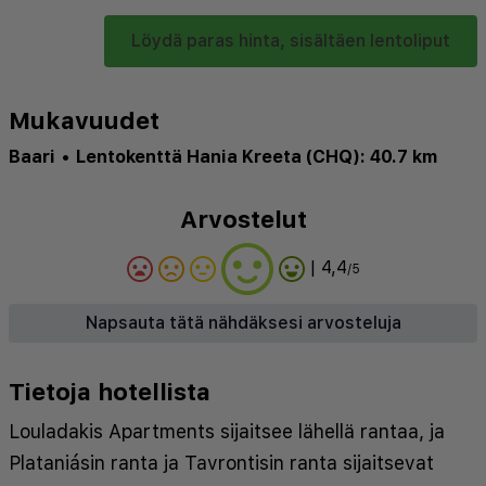
Löydä paras hinta, sisältäen lentoliput
Mukavuudet
Baari
•
Lentokenttä Hania Kreeta (CHQ): 40.7 km
Arvostelut
| 4,4
/5
Napsauta tätä nähdäksesi arvosteluja
Tietoja hotellista
Louladakis Apartments sijaitsee lähellä rantaa, ja
Plataniásin ranta ja Tavrontisin ranta sijaitsevat