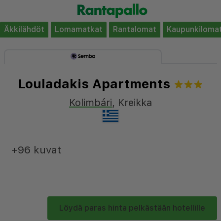
Äkkilähdöt
Lomamatkat
Rantalomat
Kaupunkiloma
Louladakis Apartments
Kolimbári
,
Kreikka
+96 kuvat
Löydä paras hinta pelkästään hotellille