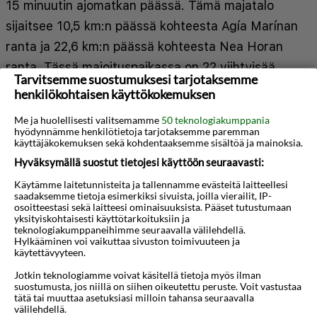
15 minuutin ajomatkan päässä. Tämä majatalo
sijaitsee 10,5 km:n päässä kohteesta Agía Marínan
ranta ja 22,6 km:n päässä kohteesta Nea Horan
ranta. Tässä majoituspaikassa on 22 viihtyisää
Tarvitsemme suostumuksesi tarjotaksemme
huonetta. Huoneiden varusteluun kuuluu muun
henkilökohtaisen käyttökokemuksen
muassa keittonurkkaus, jossa on jääkaappi ja liesi.
Me ja huolellisesti valitsemamme
50 teknologiakumppania
Jokaisessa huoneessa on kalustettu parveke.
hyödynnämme henkilötietoja tarjotaksemme paremman
käyttäjäkokemuksen sekä kohdentaaksemme sisältöä ja mainoksia.
Mukavuuksiin kuuluu myös LED-televisio. Huone
Hyväksymällä suostut tietojesi käyttöön seuraavasti:
siivotaan päivittäin. Huoneissa on tallelokero ja
Näytä lisää
Käytämme laitetunnisteita ja tallennamme evästeitä laitteellesi
kahvin-/vedenkeitin. Käytössäsi on express-
saadaksemme tietoja esimerkiksi sivuista, joilla vierailit, IP-
osoitteestasi sekä laitteesi ominaisuuksista. Pääset tutustumaan
sisäänkirjautuminen, kuivapesula-/pesulapalvelut
yksityiskohtaisesti käyttötarkoituksiin ja
Kartta
teknologiakumppaneihimme seuraavalla välilehdellä.
ja matkatavarasäilytys. Palveluihin kuuluu ilmainen
Hylkääminen voi vaikuttaa sivuston toimivuuteen ja
pysäköinti. Hyödynnä vuokrattavat polkupyörät,
käytettävyyteen.
kattoterassi ja puutarha. Tämän art deco -tyylisen
Jotkin teknologiamme voivat käsitellä tietoja myös ilman
suostumusta, jos niillä on siihen oikeutettu peruste. Voit vastustaa
majatalon palveluihin kuuluu myös ilmainen
tätä tai muuttaa asetuksiasi milloin tahansa seuraavalla
välilehdellä.
langaton internetyhteys, televisio yleisissä tiloissa