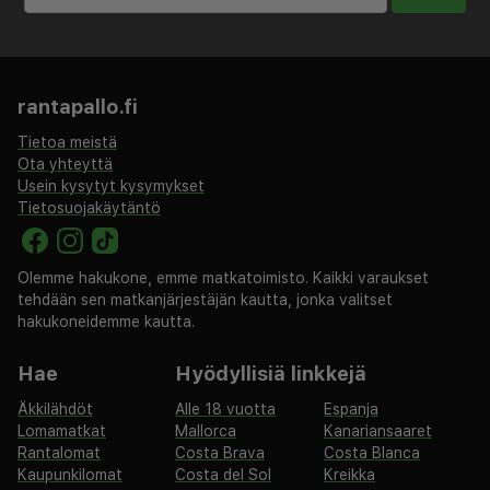
Tässä on mainittu kaikki majoituspaikan meille
ilmoittamat maksut.
Kansallisten määräysten vuoksi käteismaksut eivät voi
rantapallo.fi
ylittää 500 EUR:n suuruista summaa tässä
Tietoa meistä
majoituspaikassa. Saat lisätietoja asiasta ottamalla
Ota yhteyttä
yhteyttä majoituspaikkaan varausvahvistuksessa
Usein kysytyt kysymykset
olevien tietojen avulla.
Tietosuojakäytäntö
Asiakkaat voivat järjestää lemmikkien majoituksen
ottamalla yhteyttä suoraan majoituspaikkaan
Olemme hakukone, emme matkatoimisto. Kaikki varaukset
käyttämällä varausvahvistuksessa olevia yhteystietoja.
tehdään sen matkanjärjestäjän kautta, jonka valitset
Majoituspaikka siivotaan ammattimaisesti.
hakukoneidemme kautta.
Hae
Hyödyllisiä linkkejä
Äkkilähdöt
Alle 18 vuotta
Espanja
Lomamatkat
Mallorca
Kanariansaaret
Rantalomat
Costa Brava
Costa Blanca
Kaupunkilomat
Costa del Sol
Kreikka