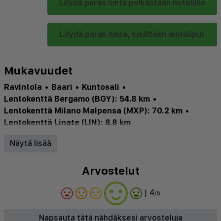
Löydä paras hinta pelkästään hotellille
Löydä paras hinta, sisältäen lentoliput
Mukavuudet
Ravintola
•
Baari
•
Kuntosali
•
Lentokenttä Bergamo (BGY): 54.8 km
•
Lentokenttä Milano Malpensa (MXP): 70.2 km
•
Lentokenttä Linate (LIN): 8.8 km
Näytä lisää
Arvostelut
| 4
/5
Napsauta tätä nähdäksesi arvosteluja