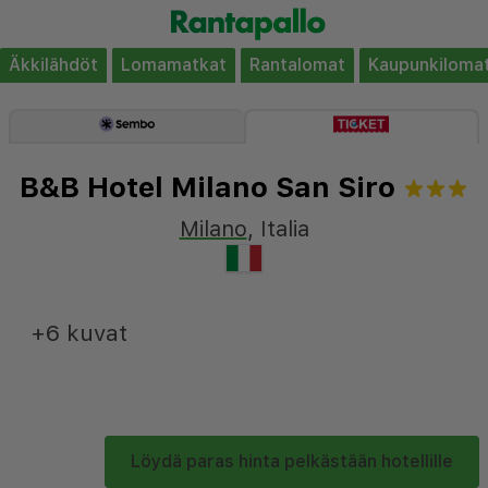
Äkkilähdöt
Lomamatkat
Rantalomat
Kaupunkiloma
B&B Hotel Milano San Siro
Milano
,
Italia
+6 kuvat
Löydä paras hinta pelkästään hotellille