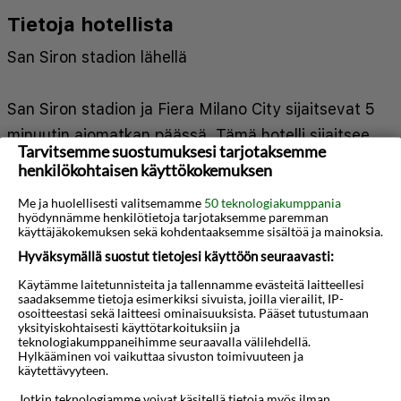
Tietoja hotellista
San Siron stadion lähellä
San Siron stadion ja Fiera Milano City sijaitsevat 5
minuutin ajomatkan päässä. Tämä hotelli sijaitsee
Tarvitsemme suostumuksesi tarjotaksemme
6,7 km:n päässä kohteesta Galleria Vittorio
henkilökohtaisen käyttökokemuksen
Emanuele II ja 6,8 km:n päässä kohteesta Piazza
Me ja huolellisesti valitsemamme
50 teknologiakumppania
del Duomo.
hyödynnämme henkilötietoja tarjotaksemme paremman
käyttäjäkokemuksen sekä kohdentaaksemme sisältöä ja mainoksia.
Hyväksymällä suostut tietojesi käyttöön seuraavasti:
Seuraavat palvelut ovat saatavilla: ilmainen
Käytämme laitetunnisteita ja tallennamme evästeitä laitteellesi
langaton internetyhteys, concierge-palvelut ja
saadaksemme tietoja esimerkiksi sivuista, joilla vierailit, IP-
osoitteestasi sekä laitteesi ominaisuuksista. Pääset tutustumaan
televisio yleisissä tiloissa.
yksityiskohtaisesti käyttötarkoituksiin ja
Näytä lisää
teknologiakumppaneihimme seuraavalla välilehdellä.
Hylkääminen voi vaikuttaa sivuston toimivuuteen ja
Käytössäsi on express-sisäänkirjautuminen,
käytettävyyteen.
Kartta
express-uloskirjautuminen ja ympäri vuorokauden
Jotkin teknologiamme voivat käsitellä tietoja myös ilman