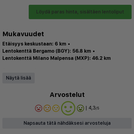
Löydä paras hinta, sisältäen lentoliput
Mukavuudet
Etäisyys keskustaan: 6 km
•
Lentokenttä Bergamo (BGY): 56.8 km
•
Lentokenttä Milano Malpensa (MXP): 46.2 km
Reception
•
Wheelchair
•
LuggageStorage
•
Breakfast
•
MultilingualStaff
•
Concierge
•
Näytä lisää
CarChargingStation
•
ExpressCheckin
•
Breddphissdrrcentimeter
•
Breddphissdrrtum
•
Arvostelut
Ingentillgnglighetsanpassadtransfer
•
Parkeringtillggsavgift
•
Varuautomat
| 4,3
/5
Napsauta tätä nähdäksesi arvosteluja