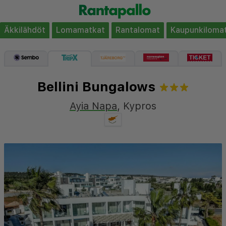
Äkkilähdöt
Lomamatkat
Rantalomat
Kaupunkiloma
Bellini Bungalows
Ayia Napa
,
Kypros