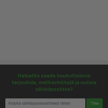
Aloita päiväsi herkullisella aamiaisella, joka
tarjoillaan ulkoilmaterassilla, tai rentoudu
yhteisessä oleskelutilassa päivän tutkimisen
jälkeen. Ystävällinen henkilökunta on aina valmiina
auttamaan paikallisissa suosituksissa,
retkivarauksissa ja kuljetusjärjestelyissä
varmistaen sujuvan ja miellyttävän vierailun.
Bellini Bungalows on ihanteellinen pariskunnille,
perheille ja yksinäisille matkailijoille, jotka etsivät
mukavaa tukikohtaa lähellä rantaa. Sen
Haluatko saada houkuttelevia
vieraanvarainen tunnelma ja harkitut mukavuudet
tarjouksia, matkavinkkejä ja uutisia
lupaavat unohtumatonta oleskelua rauhallisessa
sähköpostitse?
ympäristössä.
Tilaa