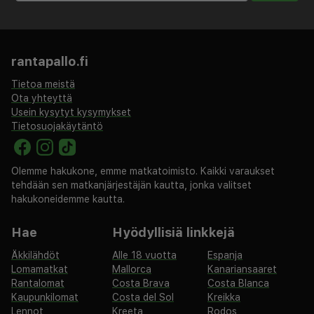
rantapallo.fi
Tietoa meistä
Ota yhteyttä
Usein kysytyt kysymykset
Tietosuojakäytäntö
Olemme hakukone, emme matkatoimisto. Kaikki varaukset
tehdään sen matkanjärjestäjän kautta, jonka valitset
hakukoneidemme kautta.
Hae
Hyödyllisiä linkkejä
Äkkilähdöt
Alle 18 vuotta
Espanja
Lomamatkat
Mallorca
Kanariansaaret
Rantalomat
Costa Brava
Costa Blanca
Kaupunkilomat
Costa del Sol
Kreikka
Lennot
Kreeta
Rodos