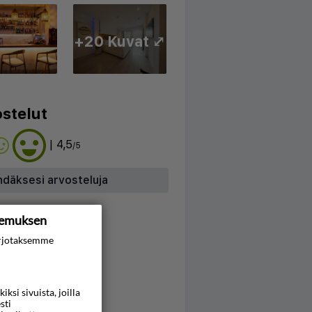
+20 Kuvat ⤢
stelut
| 4,5
/5
hdäksesi arvosteluja
kemuksen
rjotaksemme
si sivuista, joilla
sti