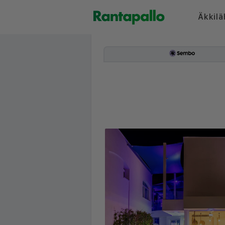
Äkkilä