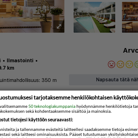
⤢
Arvo
i
•
Ilmastointi
•
9.7 km
Napsauta tätä nä
 uintimahdollisuus: 350 m
Baari: 2 kpl
•
Hissi
•
): 7
uostumuksesi tarjotaksemme henkilökohtaisen käyttöko
ti valitsemamme
50 teknologiakumppania
hyödynnämme henkilötietoja ta
kokemuksen sekä kohdentaaksemme sisältöä ja mainoksia.
Kartta
tut tietojesi käyttöön seuraavasti:
käs hotelli kauniilla
steita ja tallennamme evästeitä laitteellesi saadaksemme tietoja esimerkik
teestasi sekä laitteesi ominaisuuksista. Pääset tutustumaan yksityiskohtaise
n päässä Ayia Napan