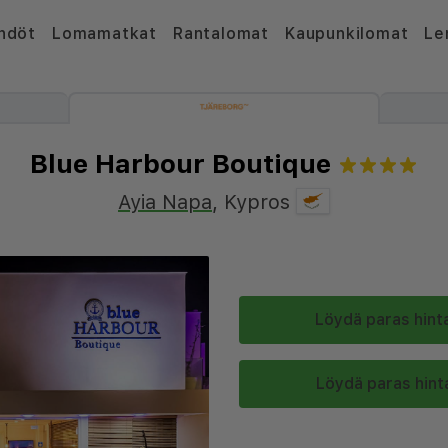
hdöt
Lomamatkat
Rantalomat
Kaupunkilomat
Le
Blue Harbour Boutique
Ayia Napa
,
Kypros
Löydä paras hinta
Löydä paras hinta