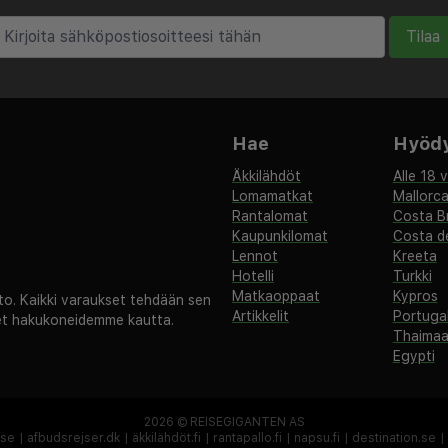
 joko parveke tai terassi.
Tilaa
omaa kävelymatkan päässä
mästä ja ravintoloista.
aajemmin, osallistu
stä retkistä.
Hae
Hyödyl
Äkkilähdöt
Alle 18 
Lomamatkat
Mallorc
Rantalomat
Costa B
Kaupunkilomat
Costa de
Lennot
Kreeta
Hotelli
Turkki
Matkaoppaat
Kypros
. Kaikki varaukset tehdään sen
Artikkelit
Portugal
set hakukoneidemme kautta.
Thaima
Egypti
2026 ©
REISEGIGANTEN AS
.se
|
afbudsrejser.dk
|
äkkilähdöt.fi
|
rantapallo.fi
|
napsu.fi
|
destination.se
|