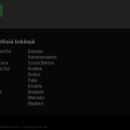
lisiä linkkejä
vuotta
Espanja
a
Kanariansaaret
rava
Costa Blanca
l Sol
Kreikka
Rodos
Italia
Kroatia
i
Bulgaria
a
Marokko
Madeira
dinreise.no
|
storbyferie.no