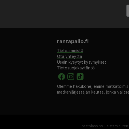
tilavassa huoneessa, jossa on
Voit viettää rentouttavaa l
Ayia Napan tarjonnasta, yöelä
Jos haluat tutustua saareen l
jollekin Tjäreborgin järjestämi
rantapallo.fi
Tietoa meistä
Ota yhteyttä
Usein kysytyt kysymykset
Tietosuojakäytäntö
Olemme hakukone, emme matkatoimisto
matkanjärjestäjän kautta, jonka valit
restplass.no
|
sistaminuten