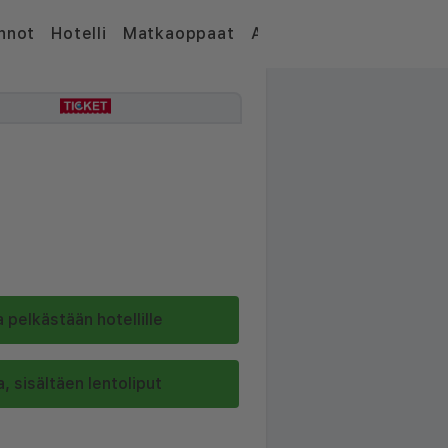
nnot
Hotelli
Matkaoppaat
Artikkelit
 pelkästään hotellille
, sisältäen lentoliput