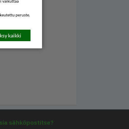
i vaikuttaa
ikeutettu peruste.
sy kaikki
isia sähköpostitse?