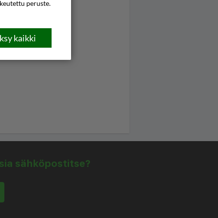
ikeutettu peruste.
sy kaikki
isia sähköpostitse?