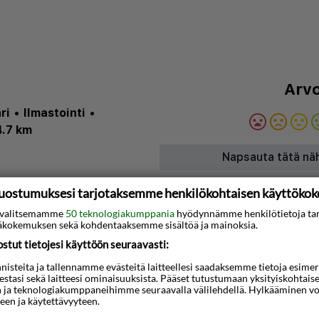
Arvo
ri
•
Ilmastointi
•
4.7 km
Napsauta tätä nä
uostumuksesi tarjotaksemme henkilökohtaisen käyttöko
Kartta
ti valitsemamme
50 teknologiakumppania
hyödynnämme henkilötietoja ta
kokemuksen sekä kohdentaaksemme sisältöä ja mainoksia.
eskustassa, ja Danuta
tut tietojesi käyttöön seuraavasti:
 ja Kościuszkin aukio 10
steita ja tallennamme evästeitä laitteellesi saadaksemme tietoja esimerkik
Gdanskin vanha
teestasi sekä laitteesi ominaisuuksista. Pääset tutustumaan yksityiskohtaise
kilometrin ja Gdynian
n ja teknologiakumppaneihimme seuraavalla välilehdellä. Hylkääminen vo
een ja käytettävyyteen.
tästä rannalla