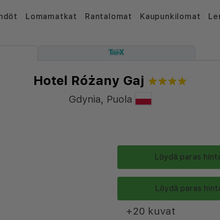
hdöt
Lomamatkat
Rantalomat
Kaupunkilomat
Le
Hotel Różany Gaj
Gdynia
,
Puola
Löydä paras hinta
Löydä paras hinta
+20 kuvat