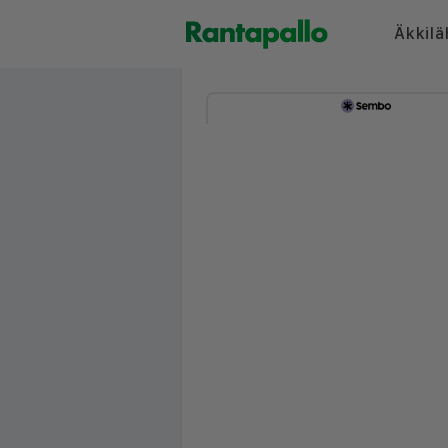
Äkkilä