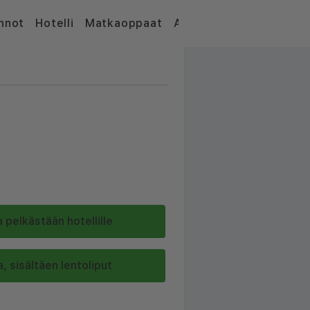
nnot
Hotelli
Matkaoppaat
Artikkelit
 pelkästään hotellille
, sisältäen lentoliput