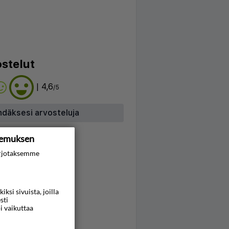
stelut
| 4,6
/5
hdäksesi arvosteluja
kemuksen
rjotaksemme
si sivuista, joilla
sti
i vaikuttaa