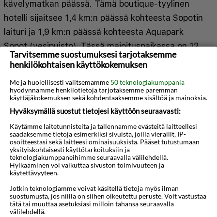
kävelymatkan päässä. Tämä boutique-tyylinen
hotelli sijaitsee 1,4 km:n päässä kohteesta Sopotin
laituri ja 1,9 km:n päässä kohteesta Aquapark
Sopot (vesipuisto). Tässä majoituspaikassa on 12
Tarvitsemme suostumuksesi tarjotaksemme
yksilöllisesti sisustettua huonetta, joiden
henkilökohtaisen käyttökokemuksen
varusteluun kuuluu muun muassa jääkaappi ja
Me ja huolellisesti valitsemamme
50 teknologiakumppania
tuotteilla täytetty minibaari. Varusteluun kuuluu
hyödynnämme henkilötietoja tarjotaksemme paremman
käyttäjäkokemuksen sekä kohdentaaksemme sisältöä ja mainoksia.
Select Comfort -patjallinen sänky. Mukavuuksiin
Hyväksymällä suostut tietojesi käyttöön seuraavasti:
kuuluu kaapelikanavat sekä ilmainen langaton
Näytä lisää
Käytämme laitetunnisteita ja tallennamme evästeitä laitteellesi
internetyhteys. Huoneissa on oma kylpyhuone, ja
saadaksemme tietoja esimerkiksi sivuista, joilla vierailit, IP-
osoitteestasi sekä laitteesi ominaisuuksista. Pääset tutustumaan
sen varusteluun kuuluu suihku, ilmaiset
yksityiskohtaisesti käyttötarkoituksiin ja
Kartta
teknologiakumppaneihimme seuraavalla välilehdellä.
hygieniatuotteet ja hiustenkuivaaja. Etäisyydet
Hylkääminen voi vaikuttaa sivuston toimivuuteen ja
pyöristetään lähimpään 0,1 mailiin ja kilometriin.
käytettävyyteen.
Jotkin teknologiamme voivat käsitellä tietoja myös ilman
Sierakowskichin huvila - 0,4 km / 0,3 mi
suostumusta, jos niillä on siihen oikeutettu peruste. Voit vastustaa
tätä tai muuttaa asetuksiasi milloin tahansa seuraavalla
Ulica Monte Cassino - 0,5 km / 0,3 mi
välilehdellä.