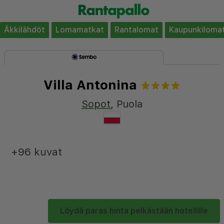
Äkkilähdöt
Lomamatkat
Rantalomat
Kaupunkiloma
Villa Antonina
Sopot
,
Puola
+96 kuvat
Löydä paras hinta pelkästään hotellille