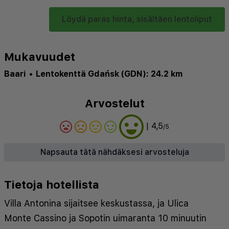
Löydä paras hinta, sisältäen lentoliput
Mukavuudet
Baari
•
Lentokenttä Gdańsk (GDN): 24.2 km
Arvostelut
| 4,5
/5
Napsauta tätä nähdäksesi arvosteluja
Tietoja hotellista
Villa Antonina sijaitsee keskustassa, ja Ulica
Monte Cassino ja Sopotin uimaranta 10 minuutin