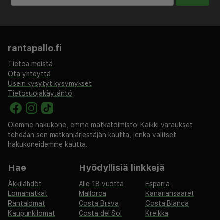
mi
Käytössäsi on express-sisäänkirjautuminen, express-
uloskirjautuminen ja ilmaiset sanomalehdet aulassa.
rantapallo.fi
Käytössäsi on lentokenttäkuljetukset (saatavilla ympäri
vuorokauden). Jos saavut autolla, voit pysäköidä
Tietoa meistä
helposti, sillä maksullinen omatoiminen pysäköinti
Ota yhteyttä
Usein kysytyt kysymykset
kuuluu myös palveluihin. Hyödynnä terassi, puutarha ja
Tietosuojakäytäntö
ilmainen langaton internetyhteys. Tämän hotellin
palveluihin kuuluu concierge-palvelut ja hääpalvelut.
Hotelli tarjoaa asiakkailleen huonepalvelun
Olemme hakukone, emme matkatoimisto. Kaikki varaukset
(rajoitettuina aikoina). Baarissa voit nauttia raikasta
tehdään sen matkanjärjestäjän kautta, jonka valitset
juotavaa. Lisämaksullinen buffetaamiainen tarjoillaan
hakukoneidemme kautta.
arkipäivisin klo 8.00–10.00 ja viikonloppuisin klo 8.00–
Hae
Hyödyllisiä linkkejä
10.30.
Majoituspaikka veloittaa seuraavat paikan päällä
Äkkilähdöt
Alle 18 vuotta
Espanja
Lomamatkat
Mallorca
Kanariansaaret
suoritettavat maksut. Maksuihin saattaa sisältyä
Rantalomat
Costa Brava
Costa Blanca
sovellettavat verot:
Kaupunkilomat
Costa del Sol
Kreikka