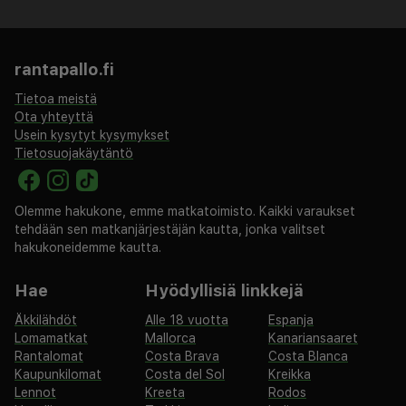
varausvahvistuksessa olevia tietoja käyttäen.
Kaupungin perimä vero: 1.11.–31.3. välisenä aikana 1.50
EUR per majoitustila per yö
rantapallo.fi
Kaupungin perimä vero: 1.4.–31.10. välisenä aikana 5.00
EUR per majoitustila per yö
Tietoa meistä
Ota yhteyttä
Tässä on mainittu kaikki majoituspaikan meille
Usein kysytyt kysymykset
ilmoittamat maksut.
Tietosuojakäytäntö
Maksu mannermaisesta aamiaisesta: noin 8 EUR per
henkilö
Olemme hakukone, emme matkatoimisto. Kaikki varaukset
Yllä oleva luettelo ei ehkä kata kaikkea. Maksut ja
tehdään sen matkanjärjestäjän kautta, jonka valitset
hakukoneidemme kautta.
takuumaksut eivät välttämättä sisällä veroja, ja ne
saattavat muuttua.
Hae
Hyödyllisiä linkkejä
Kansallisten määräysten vuoksi käteismaksut eivät voi
Äkkilähdöt
Alle 18 vuotta
Espanja
Lomamatkat
Mallorca
Kanariansaaret
ylittää 500 EUR:n suuruista summaa tässä
Rantalomat
Costa Brava
Costa Blanca
majoituspaikassa. Saat lisätietoja asiasta ottamalla
Kaupunkilomat
Costa del Sol
Kreikka
yhteyttä majoituspaikkaan varausvahvistuksessa
Lennot
Kreeta
Rodos