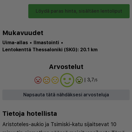
Löydä paras hinta, sisältäen lentoliput
Mukavuudet
Uima-allas
•
Ilmastointi
•
Lentokenttä Thessaloniki (SKG): 20.1 km
Arvostelut
| 3,7
/5
Napsauta tätä nähdäksesi arvosteluja
Tietoja hotellista
Aristoteles-aukio ja Tsimiski-katu sijaitsevat 10