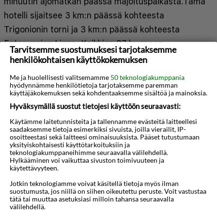
minuutin ajomatkan päässä majoituspaikasta.Tämä
hotelli sijaitsee 3 km:n päässä kohteesta
Trigonionin torni ja 3 km:n päässä kohteesta
Eptapyrgion Linna. Kaikkien 87 huoneen
Tarvitsemme suostumuksesi tarjotaksemme
varusteluun kuuluu jääkaappi. Ilmainen langaton
henkilökohtaisen käyttökokemuksen
internetyhteys pitää sinut yhteydessä verkkoon.
Me ja huolellisesti valitsemamme
50 teknologiakumppania
Huoneissa on oma kylpyhuone, ja sen varusteluun
hyödynnämme henkilötietoja tarjotaksemme paremman
käyttäjäkokemuksen sekä kohdentaaksemme sisältöä ja mainoksia.
kuuluu syvä kylpyamme ja ilmaiset
Hyväksymällä suostut tietojesi käyttöön seuraavasti:
hygieniatuotteet. Käytössäsi on business center,
Käytämme laitetunnisteita ja tallennamme evästeitä laitteellesi
kuivapesula-/pesulapalvelut ja
saadaksemme tietoja esimerkiksi sivuista, joilla vierailit, IP-
osoitteestasi sekä laitteesi ominaisuuksista. Pääset tutustumaan
Näytä lisää
matkatavarasäilytys. Tämä hotelli tarjoaa
yksityiskohtaisesti käyttötarkoituksiin ja
teknologiakumppaneihimme seuraavalla välilehdellä.
asiakkailleen 500 neliömetriä kokoustiloja, joihin
Hylkääminen voi vaikuttaa sivuston toimivuuteen ja
Kartta
3D-animaatio
käytettävyyteen.
kuuluu konferenssitila. Palveluihin kuuluu ilmainen
pysäköinti. Hyödynnä ulkouima-allas, terassi ja
Jotkin teknologiamme voivat käsitellä tietoja myös ilman
suostumusta, jos niillä on siihen oikeutettu peruste. Voit vastustaa
puutarha. Tämän hotellin palveluihin kuuluu
tätä tai muuttaa asetuksiasi milloin tahansa seuraavalla
välilehdellä.
ilmainen langaton internetyhteys, concierge-