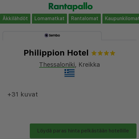
Äkkilähdöt
Lomamatkat
Rantalomat
Kaupunkiloma
Philippion Hotel
Thessaloniki
,
Kreikka
+31 kuvat
Löydä paras hinta pelkästään hotellille