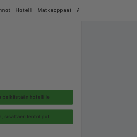
nnot
Hotelli
Matkaoppaat
Artikkelit
 pelkästään hotellille
, sisältäen lentoliput