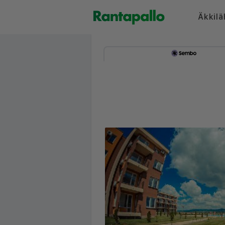
Äkkilä