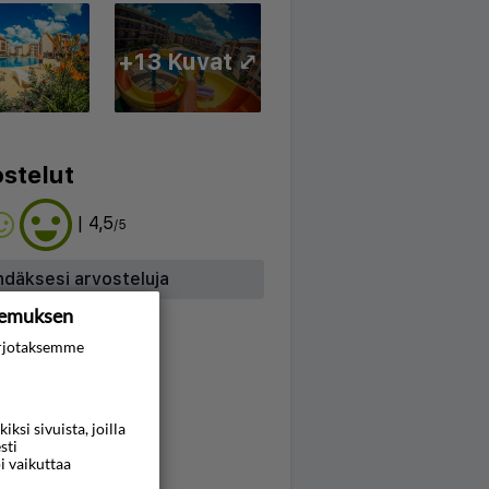
+13 Kuvat ⤢
stelut
| 4,5
/5
hdäksesi arvosteluja
kemuksen
rjotaksemme
si sivuista, joilla
sti
i vaikuttaa