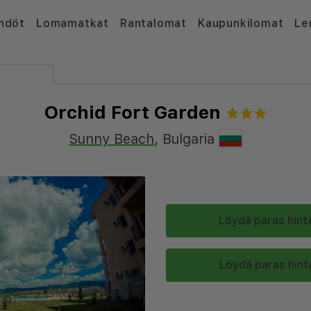
hdöt
Lomamatkat
Rantalomat
Kaupunkilomat
Le
Orchid Fort Garden
Sunny Beach
,
Bulgaria
Löydä paras hinta
Löydä paras hinta