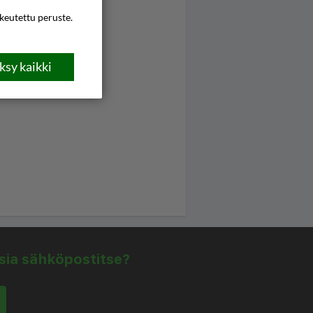
ikeutettu peruste.
sy kaikki
isia sähköpostitse?