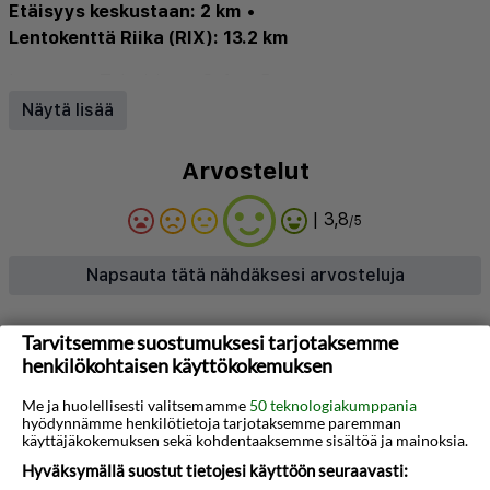
Etäisyys keskustaan: 2 km
•
Lentokenttä Riika (RIX): 13.2 km
Internet
•
Television
•
Safe
•
Bar
Näytä lisää
Arvostelut
| 3,8
/5
Napsauta tätä nähdäksesi arvosteluja
Tarvitsemme suostumuksesi tarjotaksemme
Tietoja hotellista
henkilökohtaisen käyttökokemuksen
Kiinteistö sijaitsee Riiassa, Latviassa. 2 km päässä
Me ja huolellisesti valitsemamme
50 teknologiakumppania
Riian keskustorilta ja Riian päärautatieasemalta, 3
hyödynnämme henkilötietoja tarjotaksemme paremman
käyttäjäkokemuksen sekä kohdentaaksemme sisältöä ja mainoksia.
km päässä Vagonu Parksin rautatieasemalta,
Hyväksymällä suostut tietojesi käyttöön seuraavasti:
Latvian kansallisesta taidemuseosta ja