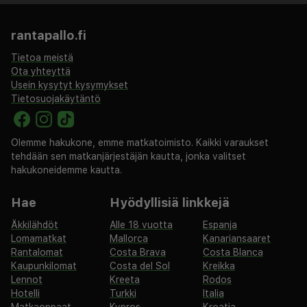
rantapallo.fi
Tietoa meistä
Ota yhteyttä
Usein kysytyt kysymykset
Tietosuojakäytäntö
Olemme hakukone, emme matkatoimisto. Kaikki varaukset
tehdään sen matkanjärjestäjän kautta, jonka valitset
hakukoneidemme kautta.
Hae
Hyödyllisiä linkkejä
Äkkilähdöt
Alle 18 vuotta
Espanja
Lomamatkat
Mallorca
Kanariansaaret
Rantalomat
Costa Brava
Costa Blanca
Kaupunkilomat
Costa del Sol
Kreikka
Lennot
Kreeta
Rodos
Hotelli
Turkki
Italia