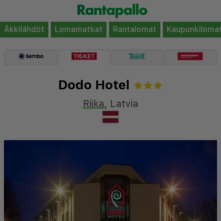
Äkkilähdöt
Lomamatkat
Rantalomat
Kaupunkiloma
Dodo Hotel
Riika
,
Latvia