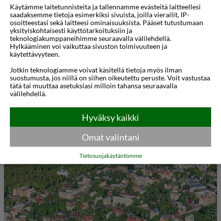
Käytämme laitetunnisteita ja tallennamme evästeitä laitteellesi
ruutitornista, 11 km päässä Forest Parkista, 22 km
saadaksemme tietoja esimerkiksi sivuista, joilla vierailit, IP-
osoitteestasi sekä laitteesi ominaisuuksista. Pääset tutustumaan
päässä Old Town Beachiltä ja lähin lentokenttä on
yksityiskohtaisesti käyttötarkoituksiin ja
Riian kansainvälinen lentoasema (RIX) 12 km
teknologiakumppaneihimme seuraavalla välilehdellä.
Hylkääminen voi vaikuttaa sivuston toimivuuteen ja
päässä kiinteistöstä.
käytettävyyteen.
Jotkin teknologiamme voivat käsitellä tietoja myös ilman
Hotellin tilat ja palvelut Pysäköinti (lisämaksu),
suostumusta, jos niillä on siihen oikeutettu peruste. Voit vastustaa
tätä tai muuttaa asetuksiasi milloin tahansa seuraavalla
24h-vastaanotto, Pikasisään-/uloskirjautuminen ja
välilehdellä.
myöhäinen uloskirjautuminen (lisämaksu),
Näytä lisää
Hyväksy kaikki
Concierge-palvelu, Matkatavarasäilytys,
tallelokero, Wi-Fi-yhteys, lounge, baari,
Kartta
3D-animaatio
Omat valintani
pikaaamiainen (lisämaksu), myyntiautomaatti,
Tietosuojakäytäntömme
silitysmahdollisuus, bisneskeskus, tilat
liikuntarajoitteisille ja pyörätuolilla.
Huoneessa on päivittäinen siivous, Wi-Fi-yhteys,
televisio, kirjoituspöytä, jääkaappi, suihku,