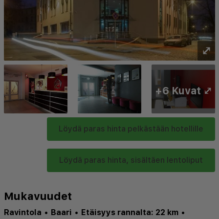
⤢
+6 Kuvat ⤢
Löydä paras hinta pelkästään hotellille
Löydä paras hinta, sisältäen lentoliput
Mukavuudet
Ravintola
•
Baari
•
Etäisyys rannalta: 22 km
•