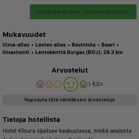
Löydä paras hinta, sisältäen lentoliput
Mukavuudet
Uima-allas
•
Lasten allas
•
Ravintola
•
Baari
•
Ilmastointi
•
Lentokenttä Burgas (BOJ): 28.3 km
Arvostelut
| 4,2
/5
Napsauta tätä nähdäksesi arvosteluja
Tietoja hotellista
Hotel Klisura sijaitsee keskustassa, minkä ansiosta