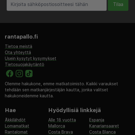
Tilaa
Kaupungin perimä vero: 0.33 EUR per henkilö per yö
Tässä on mainittu kaikki majoituspaikan meille
ilmoittamat maksut.
rantapallo.fi
Lentokenttäkuljetusmaksu: 40.89 EUR per ajoneuvo
Tietoa meistä
(yhteen suuntaan, korkeintaan 4 henkilöä)
Ota yhteyttä
Kattamaton omatoiminen pysäköinti: 6.13 EUR per
Usein kysytyt kysymykset
päivä
Tietosuojakäytäntö
Yllä oleva luettelo ei ehkä kata kaikkea. Maksut ja
takuumaksut eivät välttämättä sisällä veroja, ja ne
Olemme hakukone, emme matkatoimisto. Kaikki varaukset
saattavat muuttua.
tehdään sen matkanjärjestäjän kautta, jonka valitset
hakukoneidemme kautta.
Kausiluontoinen uima-allas on käytettävissä
toukokuusta syyskuuhun.
Hae
Hyödyllisiä linkkejä
Uima-allasta voi käyttää klo 9.00–18.30.
Äkkilähdöt
Alle 18 vuotta
Espanja
Vain sisäänkirjautuneet asiakkaat saavat oleskella
Lomamatkat
Mallorca
Kanariansaaret
huoneissa.
Rantalomat
Costa Brava
Costa Blanca