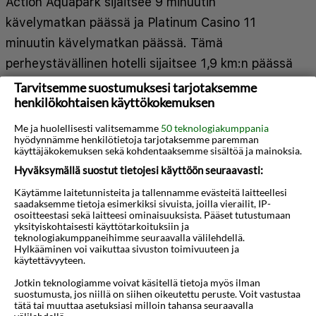
Action Aquapark sijaitsee 9 minuutin
kävelymatkan päässä ja Platinum Casino 11
minuutin kävelymatkan päässä. Tämä
perheystävällinen hotelli sijaitsee 1,9 km:n päässä
kohteesta Luna Park ja 5,6 km:n päässä kohteesta
Tarvitsemme suostumuksesi tarjotaksemme
henkilökohtaisen käyttökokemuksen
Dineviin venesatama. Kaikkien 32 huoneen
mukavuuksiin kuuluu ilmastointi. Jokaisessa
Me ja huolellisesti valitsemamme
50 teknologiakumppania
hyödynnämme henkilötietoja tarjotaksemme paremman
huoneessa on parveke tai terassi. Mukavuuksiin
käyttäjäkokemuksen sekä kohdentaaksemme sisältöä ja mainoksia.
kuuluu satelliittikanavat sekä ilmainen langaton
Hyväksymällä suostut tietojesi käyttöön seuraavasti:
internetyhteys. Kylpyhuoneesta löytyy suihku,
Käytämme laitetunnisteita ja tallennamme evästeitä laitteellesi
Näytä lisää
saadaksemme tietoja esimerkiksi sivuista, joilla vierailit, IP-
ilmaiset hygieniatuotteet ja hiustenkuivaaja.
osoitteestasi sekä laitteesi ominaisuuksista. Pääset tutustumaan
Käytössäsi on express-sisäänkirjautuminen,
yksityiskohtaisesti käyttötarkoituksiin ja
Kartta
teknologiakumppaneihimme seuraavalla välilehdellä.
express-uloskirjautuminen ja
Hylkääminen voi vaikuttaa sivuston toimivuuteen ja
käytettävyyteen.
kuivapesula-/pesulapalvelut. Käytössäsi on
Jotkin teknologiamme voivat käsitellä tietoja myös ilman
lentokenttäkuljetukset (saatavilla ympäri
suostumusta, jos niillä on siihen oikeutettu peruste. Voit vastustaa
tätä tai muuttaa asetuksiasi milloin tahansa seuraavalla
vuorokauden). Jos saavut autolla, voit pysäköidä