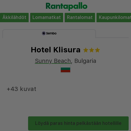
Äkkilähdöt
Lomamatkat
Rantalomat
Kaupunkiloma
Hotel Klisura
Sunny Beach
,
Bulgaria
+43 kuvat
Löydä paras hinta pelkästään hotellille