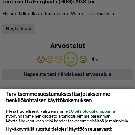
Lentokenttä Hurghada (HRG): 20.8 km
Hissi
•
Ulkoallas
•
Ravintola
•
WiFi
•
Lastenallas
•
Pysäköinti
•
Ilmastointi
•
Baari
•
Allasbaari
Näytä lisää
Arvostelut
| 4
/5
Napsauta tätä nähdäksesi arvosteluja
Tietoja hotellista
Tarvitsemme suostumuksesi tarjotaksemme
henkilökohtaisen käyttökokemuksen
Royal Beach Serviced Apartments tarjoaa
Me ja huolellisesti valitsemamme
50 teknologiakumppania
rentouttavan oleskelun vain muutaman askeleen
hyödynnämme henkilötietoja tarjotaksemme paremman
käyttäjäkokemuksen sekä kohdentaaksemme sisältöä ja mainoksia.
päässä rannasta, mikä tekee siitä ihanteellisen
Hyväksymällä suostut tietojesi käyttöön seuraavasti:
valinnan sekä vapaa-ajan että liikematkailijoille.