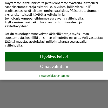
Käytämme laitetunnisteita ja tallennamme evästeitä laitteellesi
Kiinteistössä on modernit mukavuudet ja
saadaksemme tietoja esimerkiksi sivuista, joilla vierailit, IP-
tervetullut tunnelma, mikä varmistaa, että vieraat
osoitteestasi sekä laitteesi ominaisuuksista. Pääset tutustumaan
yksityiskohtaisesti käyttötarkoituksiin ja
tuntevat olonsa kotoisaksi heti saapuessaan. Sen
teknologiakumppaneihimme seuraavalla välilehdellä.
Hylkääminen voi vaikuttaa sivuston toimivuuteen ja
erinomaisen sijainnin ansiosta lähellä suosittuja
käytettävyyteen.
nähtävyyksiä ja paikallisia ruokailumahdollisuuksia
Jotkin teknologiamme voivat käsitellä tietoja myös ilman
suostumusta, jos niillä on siihen oikeutettu peruste. Voit vastustaa
voit helposti tutustua alueen parhaisiin puoliin
tätä tai muuttaa asetuksiasi milloin tahansa seuraavalla
vierailusi aikana.
välilehdellä.
Näytä lisää
Huoneistot on suunniteltu mukavuutta ja
Hyväksy kaikki
käytännöllisyyttä varten, ja niissä on tilavat
Kartta
Omat valintani
pohjaratkaisut erillisillä olohuone- ja
Tietosuojakäytäntömme
makuuhuonealueilla. Jokainen yksikkö on
varustettu ilmastoinnilla, ilmaisella Wi-Fi:llä ja
taulutelevisiolla, tarjoten kaiken tarvitsemasi
rentouttavaan ja miellyttävään vierailuun. Jotkut
huoneistot tarjoavat myös yksityisiä parvekkeita