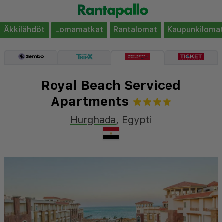
Äkkilähdöt
Lomamatkat
Rantalomat
Kaupunkiloma
Royal Beach Serviced
Apartments
Hurghada
,
Egypti