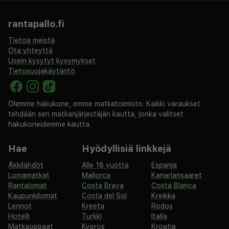
välttämättömyyksille. Nauti helposta pääsystä
rannalle, läheisiin ostoskeskuksiin ja vilkkaaseen
rantapallo.fi
yöelämään, mikä tekee siitä täydellisen valinnan
Tietoa meistä
matkailijoille, jotka etsivät sekä rentoutumista että
Ota yhteyttä
Usein kysytyt kysymykset
seikkailua.
Tietosuojakäytäntö
Olemme hakukone, emme matkatoimisto. Kaikki varaukset
tehdään sen matkanjärjestäjän kautta, jonka valitset
hakukoneidemme kautta.
Hae
Hyödyllisiä linkkejä
Äkkilähdöt
Alle 18 vuotta
Espanja
Lomamatkat
Mallorca
Kanariansaaret
Rantalomat
Costa Brava
Costa Blanca
Kaupunkilomat
Costa del Sol
Kreikka
Lennot
Kreeta
Rodos
Hotelli
Turkki
Italia
Matkaoppaat
Kypros
Kroatia