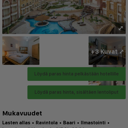
⤢
+3 Kuvat ⤢
Löydä paras hinta pelkästään hotellille
Löydä paras hinta, sisältäen lentoliput
Mukavuudet
Lasten allas
•
Ravintola
•
Baari
•
Ilmastointi
•