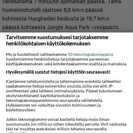
venesatama 7 minuutin ajomatkan päässä. Tämä
huoneistohotelli sijaitsee 8,5 km:n päässä
kohteesta Hurghadan keskusta ja 19,7 km:n
päässä kohteesta Jungle Aqua Park -vesipuisto.
Tässä majoituspaikassa on 32 yksilöllisesti
Tarvitsemme suostumuksesi tarjotaksemme
henkilökohtaisen käyttökokemuksen
sisustettua huonetta, joiden varusteluun kuuluu
muun muassa minibaari ja LCD-televisio.
Me ja huolellisesti valitsemamme
50 teknologiakumppania
hyödynnämme henkilötietoja tarjotaksemme paremman
Mukavuuksiin kuuluu satelliittikanavat sekä
käyttäjäkokemuksen sekä kohdentaaksemme sisältöä ja mainoksia.
ilmainen langaton internetyhteys. Kylpyhuoneesta
Hyväksymällä suostut tietojesi käyttöön seuraavasti:
löytyy suihku, ilmaiset hygieniatuotteet ja
Käytämme laitetunnisteita ja tallennamme evästeitä laitteellesi
Näytä lisää
saadaksemme tietoja esimerkiksi sivuista, joilla vierailit, IP-
hiustenkuivaaja. Huone siivotaan päivittäin.
osoitteestasi sekä laitteesi ominaisuuksista. Pääset tutustumaan
yksityiskohtaisesti käyttötarkoituksiin ja
Huoneissa on pyykinpesukone ja silitysrauta/-
teknologiakumppaneihimme seuraavalla välilehdellä.
Kartta
lauta. Käytössäsi on business center,
Hylkääminen voi vaikuttaa sivuston toimivuuteen ja
käytettävyyteen.
kuivapesula-/pesulapalvelut ja ympäri
Jotkin teknologiamme voivat käsitellä tietoja myös ilman
vuorokauden auki oleva vastaanotto. Käytössäsi
suostumusta, jos niillä on siihen oikeutettu peruste. Voit vastustaa
tätä tai muuttaa asetuksiasi milloin tahansa seuraavalla
on kuljetukset lentokentältä majoituspaikkaan