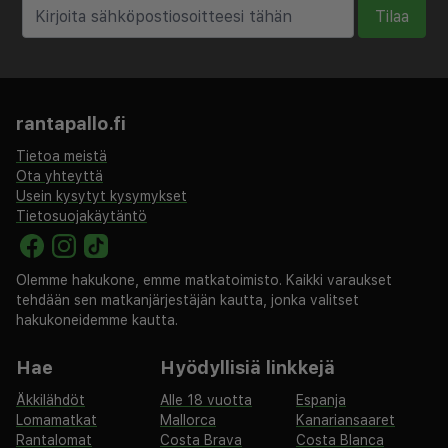
Tilaa
60 USD:n suuruinen vahinkotakuumaksu veloitetaan
ennen sisäänkirjautumista.
Tässä on mainittu kaikki majoituspaikan meille
ilmoittamat maksut.
rantapallo.fi
Tietoa meistä
Maksu buffetaamiaisesta: noin 7 USD per henkilö
Ota yhteyttä
Lentokenttäkuljetusmaksu: 15 USD
Usein kysytyt kysymykset
per ajoneuvo (korkeintaan 3 henkilöä)
Tietosuojakäytäntö
Siivousmaksu: 15.00 USD per yöpyminen
Yllä oleva luettelo ei ehkä kata kaikkea. Maksut ja
Olemme hakukone, emme matkatoimisto. Kaikki varaukset
tehdään sen matkanjärjestäjän kautta, jonka valitset
takuumaksut eivät välttämättä sisällä veroja, ja ne
hakukoneidemme kautta.
saattavat muuttua.
Hae
Hyödyllisiä linkkejä
Pareilla, jotka haluavat yöpyä samassa huoneessa, pitää
Äkkilähdöt
Alle 18 vuotta
Espanja
olla vihkitodistus.
Lomamatkat
Mallorca
Kanariansaaret
Vain sisäänkirjautuneet asiakkaat saavat oleskella
Rantalomat
Costa Brava
Costa Blanca