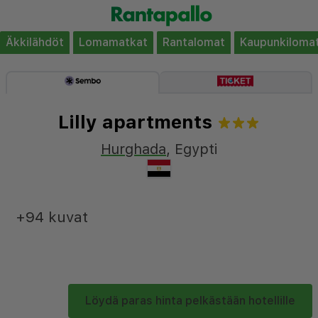
Äkkilähdöt
Lomamatkat
Rantalomat
Kaupunkiloma
Lilly apartments
Hurghada
,
Egypti
+94 kuvat
Löydä paras hinta pelkästään hotellille