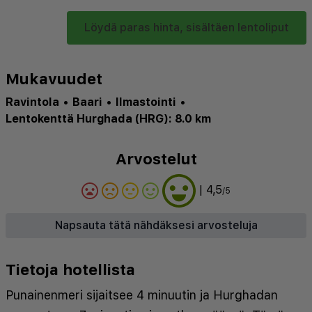
Löydä paras hinta, sisältäen lentoliput
Mukavuudet
Ravintola
•
Baari
•
Ilmastointi
•
Lentokenttä Hurghada (HRG): 8.0 km
Arvostelut
| 4,5
/5
Napsauta tätä nähdäksesi arvosteluja
Tietoja hotellista
Punainenmeri sijaitsee 4 minuutin ja Hurghadan