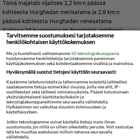
Tämä majatalo sijaitsee 2,2 km:n päässä
kohteesta Hurghadan merisatama ja 2,9 km:n
päässä kohteesta Hurghadan venesatama.
Kaikissa 24 huoneessa on ilmastointi, minibaari
Tarvitsemme suostumuksesi tarjotaksemme
sekä taulutelevisio. Mukavuuksiin kuuluu
henkilökohtaisen käyttökokemuksen
satelliittikanavat sekä ilmainen langaton
Me ja huolellisesti valitsemamme
50 teknologiakumppania
internetyhteys. Käytössäsi on kylpyhuone, josta
hyödynnämme henkilötietoja tarjotaksemme paremman
käyttäjäkokemuksen sekä kohdentaaksemme sisältöä ja mainoksia.
löytyy suihku ja hiustenkuivaaja. Huone siivotaan
Hyväksymällä suostut tietojesi käyttöön seuraavasti:
päivittäin. Huoneissa on tallelokero ja vedenkeitin.
Käytämme laitetunnisteita ja tallennamme evästeitä laitteellesi
Näytä lisää
Etäisyydet pyöristetään lähimpään 0,1 mailiin ja
saadaksemme tietoja esimerkiksi sivuista, joilla vierailit, IP-
osoitteestasi sekä laitteesi ominaisuuksista. Pääset tutustumaan
kilometriin.
yksityiskohtaisesti käyttötarkoituksiin ja
Kartta
teknologiakumppaneihimme seuraavalla välilehdellä.
Hylkääminen voi vaikuttaa sivuston toimivuuteen ja
Punainenmeri - 1,3 km / 0,8 mi
käytettävyyteen.
Sackallan aukio - 1,7 km / 1 mi
Jotkin teknologiamme voivat käsitellä tietoja myös ilman
Hurghadan merisatama - 1,8 km / 1,1 mi
suostumusta, jos niillä on siihen oikeutettu peruste. Voit vastustaa
tätä tai muuttaa asetuksiasi milloin tahansa seuraavalla
Al Minan moskeija - 1,8 km / 1,1 mi
välilehdellä.