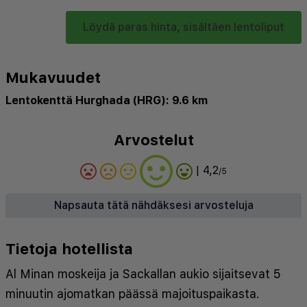
Löydä paras hinta, sisältäen lentoliput
Mukavuudet
Lentokenttä Hurghada (HRG): 9.6 km
Arvostelut
| 4,2
/5
Napsauta tätä nähdäksesi arvosteluja
Tietoja hotellista
Al Minan moskeija ja Sackallan aukio sijaitsevat 5
minuutin ajomatkan päässä majoituspaikasta.