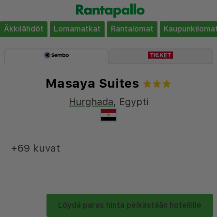
Äkkilähdöt
Lomamatkat
Rantalomat
Kaupunkiloma
Masaya Suites
Hurghada
,
Egypti
+69 kuvat
Löydä paras hinta pelkästään hotellille