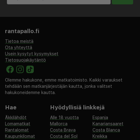
Käytössäsi on kuivapesula-/pesulapalvelut,
matkatavarasäilytys ja tallelokero vastaanotossa.
Palveluihin kuuluu ilmainen pysäköinti. Käytössäsi on
rantapallo.fi
terassi sekä ilmainen langaton internetyhteys ja
concierge-palvelut. Majatalo tarjoaa asiakkailleen
Tietoa meistä
ympärivuorokautisen huonepalvelun. Maksullinen
Ota yhteyttä
mannermainen aamiainen tarjotaan päivittäin klo 7.00–
Usein kysytyt kysymykset
Tietosuojakäytäntö
10.00.
Maksu mannermaisesta aamiaisesta: noin 6 USD
aikuisille ja 6 USD lapsille
Olemme hakukone, emme matkatoimisto. Kaikki varaukset
Luottokorttimaksuista veloitetaan 2.5 %:n suuruinen
tehdään sen matkanjärjestäjän kautta, jonka valitset
lisämaksu
hakukoneidemme kautta.
Yllä oleva luettelo ei ehkä kata kaikkea. Maksut ja
Hae
Hyödyllisiä linkkejä
takuumaksut eivät välttämättä sisällä veroja, ja ne
saattavat muuttua.
Äkkilähdöt
Alle 18 vuotta
Espanja
Lomamatkat
Mallorca
Kanariansaaret
Rantalomat
Costa Brava
Costa Blanca
Tämä majoituspaikka ei salli lemmikkejä ja
Kaupunkilomat
Costa del Sol
Kreikka
avustajaeläimiä.