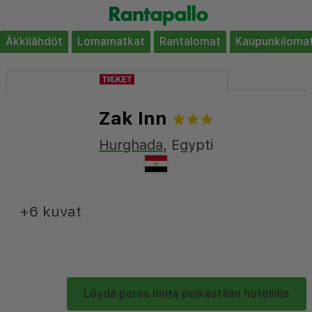
Äkkilähdöt
Lomamatkat
Rantalomat
Kaupunkiloma
Zak Inn
Hurghada
,
Egypti
+6 kuvat
Löydä paras hinta pelkästään hotellille