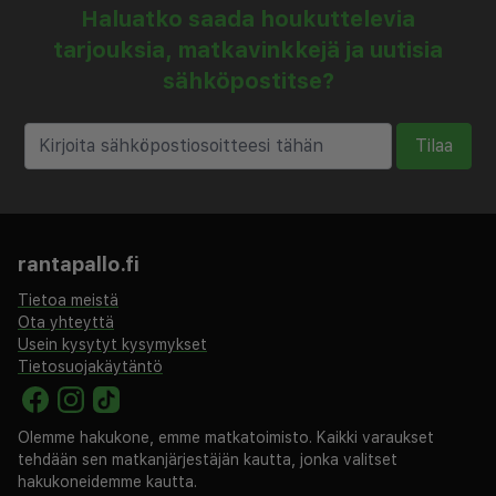
Haluatko saada houkuttelevia
tarjouksia, matkavinkkejä ja uutisia
sähköpostitse?
Tilaa
rantapallo.fi
Tietoa meistä
Ota yhteyttä
Usein kysytyt kysymykset
Tietosuojakäytäntö
Olemme hakukone, emme matkatoimisto. Kaikki varaukset
tehdään sen matkanjärjestäjän kautta, jonka valitset
hakukoneidemme kautta.