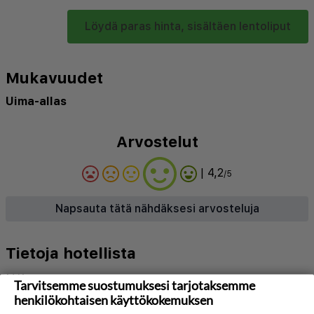
Löydä paras hinta, sisältäen lentoliput
Mukavuudet
Uima-allas
Arvostelut
| 4,2
/5
Napsauta tätä nähdäksesi arvosteluja
Tietoja hotellista
N/A
Tarvitsemme suostumuksesi tarjotaksemme
henkilökohtaisen käyttökokemuksen