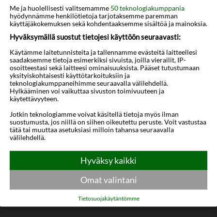
Kartta
Me ja huolellisesti valitsemamme
50 teknologiakumppania
hyödynnämme henkilötietoja tarjotaksemme paremman
käyttäjäkokemuksen sekä kohdentaaksemme sisältöä ja mainoksia.
Hyväksymällä suostut tietojesi käyttöön seuraavasti:
Käytämme laitetunnisteita ja tallennamme evästeitä laitteellesi
saadaksemme tietoja esimerkiksi sivuista, joilla vierailit, IP-
osoitteestasi sekä laitteesi ominaisuuksista. Pääset tutustumaan
yksityiskohtaisesti käyttötarkoituksiin ja
teknologiakumppaneihimme seuraavalla välilehdellä.
Hylkääminen voi vaikuttaa sivuston toimivuuteen ja
käytettävyyteen.
Jotkin teknologiamme voivat käsitellä tietoja myös ilman
suostumusta, jos niillä on siihen oikeutettu peruste. Voit vastustaa
tätä tai muuttaa asetuksiasi milloin tahansa seuraavalla
välilehdellä.
Hyväksy kaikki
Omat valintani
Tietosuojakäytäntömme