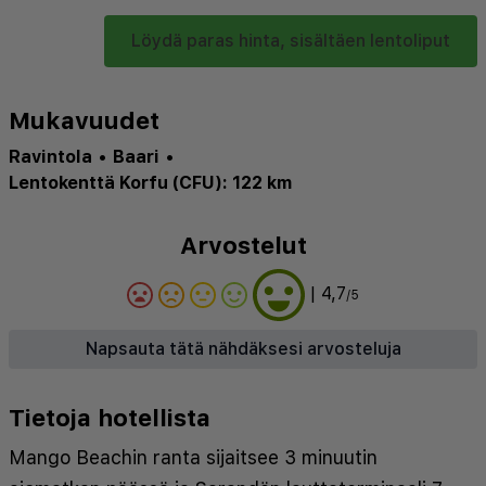
Löydä paras hinta, sisältäen lentoliput
Mukavuudet
Ravintola
•
Baari
•
Lentokenttä Korfu (CFU): 122 km
Arvostelut
| 4,7
/5
Napsauta tätä nähdäksesi arvosteluja
Tietoja hotellista
Mango Beachin ranta sijaitsee 3 minuutin