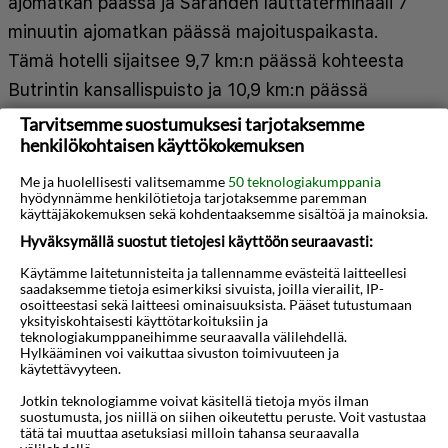
ajomatkan päässä ja Sarandën lauttaterminaali 7
minuutin ajomatkan päässä majoituspaikasta.
Tämä hotelli sijaitsee 9,7 km:n päässä kohteesta
Butrintin kansallispuisto ja 10,9 km:n päässä
kohteesta Ksamil-saaret. Kaikissa 15 huoneessa
Tarvitsemme suostumuksesi tarjotaksemme
henkilökohtaisen käyttökokemuksen
on ilmastointi, jääkaappi sekä plasmatelevisio.
Jokaisessa huoneessa on parveke. Käytössäsi on
Me ja huolellisesti valitsemamme
50 teknologiakumppania
hyödynnämme henkilötietoja tarjotaksemme paremman
kaapelikanavat ja ilmainen internetyhteys
käyttäjäkokemuksen sekä kohdentaaksemme sisältöä ja mainoksia.
(langaton ja kiinteä). Kylpyhuoneesta löytyy
Hyväksymällä suostut tietojesi käyttöön seuraavasti:
suihku, ilmaiset hygieniatuotteet ja
Käytämme laitetunnisteita ja tallennamme evästeitä laitteellesi
Näytä lisää
saadaksemme tietoja esimerkiksi sivuista, joilla vierailit, IP-
hiustenkuivaaja. Etäisyydet pyöristetään
osoitteestasi sekä laitteesi ominaisuuksista. Pääset tutustumaan
lähimpään 0,1 mailiin ja kilometriin.
yksityiskohtaisesti käyttötarkoituksiin ja
Kartta
teknologiakumppaneihimme seuraavalla välilehdellä.
Hylkääminen voi vaikuttaa sivuston toimivuuteen ja
Mango Beachin ranta - 0,3 km / 0,2 mi
käytettävyyteen.
Sarandën promenadi - 2,4 km / 1,5 mi
Jotkin teknologiamme voivat käsitellä tietoja myös ilman
suostumusta, jos niillä on siihen oikeutettu peruste. Voit vastustaa
Lëkurësin linna - 2,5 km / 1,5 mi
tätä tai muuttaa asetuksiasi milloin tahansa seuraavalla