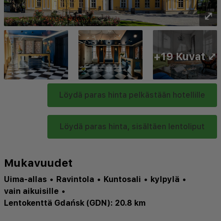
⤢
+19 Kuvat ⤢
Löydä paras hinta pelkästään hotellille
Löydä paras hinta, sisältäen lentoliput
Mukavuudet
Uima-allas
•
Ravintola
•
Kuntosali
•
kylpylä
•
vain aikuisille
•
Lentokenttä Gdańsk (GDN): 20.8 km