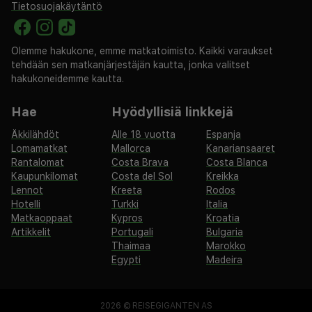
Tietosuojakäytäntö
Olemme hakukone, emme matkatoimisto. Kaikki varaukset
tehdään sen matkanjärjestäjän kautta, jonka valitset
hakukoneidemme kautta.
Hae
Hyödyllisiä linkkejä
Äkkilähdöt
Alle 18 vuotta
Espanja
Lomamatkat
Mallorca
Kanariansaaret
Rantalomat
Costa Brava
Costa Blanca
Kaupunkilomat
Costa del Sol
Kreikka
Lennot
Kreeta
Rodos
Hotelli
Turkki
Italia
Matkaoppaat
Kypros
Kroatia
Artikkelit
Portugali
Bulgaria
Thaimaa
Marokko
Egypti
Madeira
2026 ©
REISEGIGANTEN AS