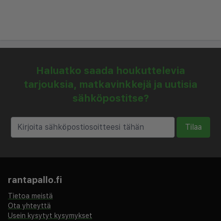
Haluatko saada houkuttelevia
tarjouksia, matkavinkkejä ja uutisia
sähköpostitse?
Tilaa
rantapallo.fi
Tietoa meistä
Ota yhteyttä
Usein kysytyt kysymykset