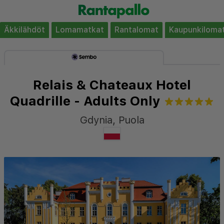
Äkkilähdöt
Lomamatkat
Rantalomat
Kaupunkiloma
Relais & Chateaux Hotel
Quadrille - Adults Only
Gdynia
,
Puola