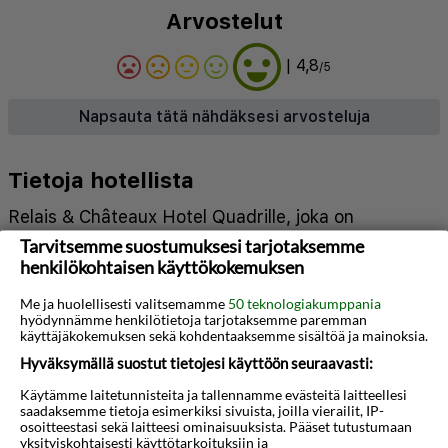
Arvostelut
| 4,8
/5
Napsauta tätä nähdäksesi arvosteluja
Tietoja hotellista
Relais & Châteaux Hotel Quadrille, joka on
Tarvitsemme suostumuksesi tarjotaksemme
arvostettu Relais & Châteaux -yhdistyksen jäsen,
henkilökohtaisen käyttökokemuksen
tarjoaa eksklusiivista majoitusta yli 16-vuotiaille
aikuisille. Hotelli sijaitsee historiallisessa 1700-
Me ja huolellisesti valitsemamme
50 teknologiakumppania
hyödynnämme henkilötietoja tarjotaksemme paremman
luvun rakennuksessa Gdynian puistossa, ja siinä
käyttäjäkokemuksen sekä kohdentaaksemme sisältöä ja mainoksia.
on huoneita ja huoneistoja, joissa on ilmainen WiFi,
Hyväksymällä suostut tietojesi käyttöön seuraavasti:
taulutelevisio, ilmastointi ja tilavat omat
Käytämme laitetunnisteita ja tallennamme evästeitä laitteellesi
saadaksemme tietoja esimerkiksi sivuista, joilla vierailit, IP-
kylpyhuoneet. Vieraat voivat nauttia sisäuima-
osoitteestasi sekä laitteesi ominaisuuksista. Pääset tutustumaan
yksityiskohtaisesti käyttötarkoituksiin ja