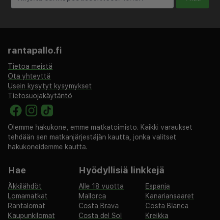
51,3 km / 31,9 mi
Bergamo Orio al Serio Airport (BGY) - 54,1 km /
33,6 mi
rantapallo.fi
Majoituspaikan ensisijainen lentokenttä on Linaten
lentokenttä (LIN).
Tietoa meistä
Ota yhteyttä
Usein kysytyt kysymykset
Käytössäsi on kuivapesula-/pesulapalvelut, ympäri
Tietosuojakäytäntö
vuorokauden auki oleva vastaanotto ja kielitaitoinen
henkilökunta. Seuraavat palvelut ovat saatavilla:
ilmainen langaton internetyhteys, concierge-palvelut
Olemme hakukone, emme matkatoimisto. Kaikki varaukset
ja televisio yleisissä tiloissa. J24 Hotel Milano tarjoaa
tehdään sen matkanjärjestäjän kautta, jonka valitset
asiakkailleen välipalabaarin/delin. Baarissa voit nauttia
hakukoneidemme kautta.
raikasta juotavaa. Maksullinen buffetaamiainen
Hae
Hyödyllisiä linkkejä
tarjotaan päivittäin klo 7.00–11.00. Tämä majoituspaikka
on saanut virallisen tähtiluokituksensa taholta the local
Äkkilähdöt
Alle 18 vuotta
Espanja
rating authority.
Lomamatkat
Mallorca
Kanariansaaret
Rantalomat
Costa Brava
Costa Blanca
Majoituspaikka veloittaa seuraavat paikan päällä
Kaupunkilomat
Costa del Sol
Kreikka