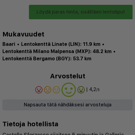
Löydä paras hinta, sisältäen lentoliput
Mukavuudet
Baari
•
Lentokenttä Linate (LIN): 11.9 km
•
Lentokenttä Milano Malpensa (MXP): 48.2 km
•
Lentokenttä Bergamo (BGY): 53.7 km
Arvostelut
| 4,2
/5
Napsauta tätä nähdäksesi arvosteluja
Tietoja hotellista
Castello Sforzesco sijaitsee 5 minuutin ja Galleria