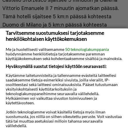
Vittorio Emanuele II 7 minuutin ajomatkan päässä.
Tämä hotelli sijaitsee 5 km:n päässä kohteesta
Duomo di Milano ja 5 km:n päässä kohteesta
Tarvitsemme suostumuksesi tarjotaksemme
Piazza del Duomo. Kaikkien 151 huoneen
henkilökohtaisen käyttökokemuksen
varusteluun kuuluu minibaari ja LED-TVt. Ilmainen
langaton internetyhteys pitää sinut yhteydessä
Me ja huolellisesti valitsemamme
50 teknologiakumppania
hyödynnämme henkilötietoja tarjotaksemme paremman
verkkoon. Huoneissa on oma kylpyhuone, ja sen
käyttäjäkokemuksen sekä kohdentaaksemme sisältöä ja mainoksia.
varusteluun kuuluu suihku, ilmaiset
Hyväksymällä suostut tietojesi käyttöön seuraavasti:
hygieniatuotteet ja bidee. Varusteluun kuuluu
Käytämme laitetunnisteita ja tallennamme evästeitä laitteellesi
saadaksemme tietoja esimerkiksi sivuista, joilla vierailit, IP-
puhelin, tallelokero ja työpöytä. Etäisyydet
osoitteestasi sekä laitteesi ominaisuuksista. Pääset tutustumaan
Näytä lisää
yksityiskohtaisesti käyttötarkoituksiin ja
pyöristetään lähimpään 0,1 mailiin ja kilometriin.
teknologiakumppaneihimme seuraavalla välilehdellä.
Hylkääminen voi vaikuttaa sivuston toimivuuteen ja
käytettävyyteen.
Alcatraz Milano - 0,4 km / 0,2 mi
Kartta
3D-animaatio
Humanitas San Pio X -sairaala - 0,9 km / 0,5 mi
Jotkin teknologiamme voivat käsitellä tietoja myös ilman
suostumusta, jos niillä on siihen oikeutettu peruste. Voit vastustaa
Corso Como - 2,2 km / 1,4 mi
tätä tai muuttaa asetuksiasi milloin tahansa seuraavalla
välilehdellä.