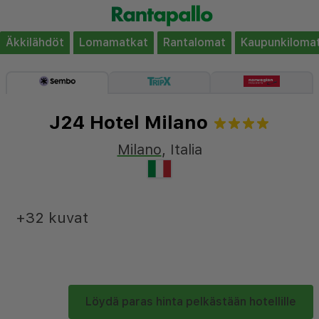
Äkkilähdöt
Lomamatkat
Rantalomat
Kaupunkiloma
J24 Hotel Milano
Milano
,
Italia
+32 kuvat
Löydä paras hinta pelkästään hotellille