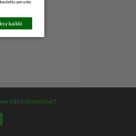
ikeutettu peruste.
sy kaikki
isia sähköpostitse?