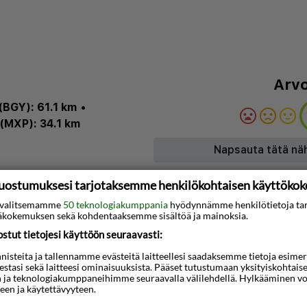
Arvo
(BGY): 61.1 km
•
(MXP): 34.1 km
Napsauta tätä nä
uostumuksesi tarjotaksemme henkilökohtaisen käyttöko
Kartta
ti valitsemamme
50 teknologiakumppania
hyödynnämme henkilötietoja ta
kokemuksen sekä kohdentaaksemme sisältöä ja mainoksia.
ongressikeskuksen
tut tietojesi käyttöön seuraavasti:
 ja Villa Litta sijaitsevat
steita ja tallennamme evästeitä laitteellesi saadaksemme tietoja esimerkik
Tämä hotelli sijaitsee
teestasi sekä laitteesi ominaisuuksista. Pääset tutustumaan yksityiskohtaise
useo Storico Alfa Romeo
n ja teknologiakumppaneihimme seuraavalla välilehdellä. Hylkääminen vo
een ja käytettävyyteen.
 Il Centro Aresen