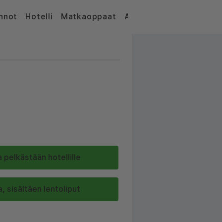
nnot
Hotelli
Matkaoppaat
Artikkelit
 pelkästään hotellille
, sisältäen lentoliput