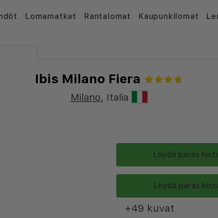
hdöt
Lomamatkat
Rantalomat
Kaupunkilomat
Le
Ibis Milano Fiera
Milano
,
Italia
Löydä paras hinta
Löydä paras hinta
+49 kuvat