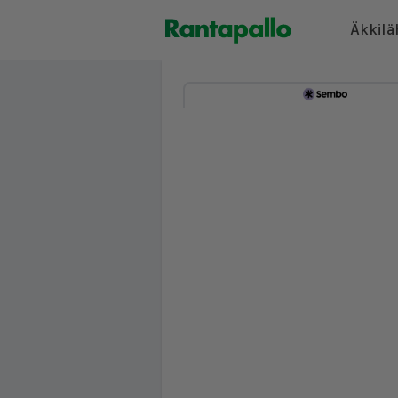
Äkkilä