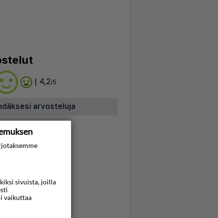
stelut
| 4,2
/5
hdäksesi arvosteluja
kemuksen
rjotaksemme
si sivuista, joilla
sti
i vaikuttaa