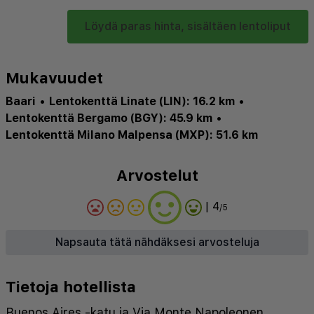
Löydä paras hinta, sisältäen lentoliput
Mukavuudet
Baari
•
Lentokenttä Linate (LIN): 16.2 km
•
Lentokenttä Bergamo (BGY): 45.9 km
•
Lentokenttä Milano Malpensa (MXP): 51.6 km
Arvostelut
| 4
/5
Napsauta tätä nähdäksesi arvosteluja
Tietoja hotellista
Buenos Aires -katu ja Via Monte Napoleonen