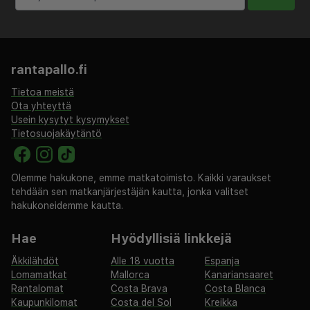
Lähimmät lentokentät ovat:
Linaten lentokenttä (LIN) - 20,4 km / 12,7 mi
Malpensan kansainvälinen lentokenttä (MXP) -
59,2 km / 36,8 mi
rantapallo.fi
Bergamo Orio al Serio Airport (BGY) - 45,8 km /
Tietoa meistä
28,5 mi
Ota yhteyttä
Usein kysytyt kysymykset
Käytössäsi on kuivapesula-/pesulapalvelut, ympäri
Tietosuojakäytäntö
vuorokauden auki oleva vastaanotto ja kielitaitoinen
henkilökunta. Tämä hotelli tarjoaa liikeasiakkailleen 2
Olemme hakukone, emme matkatoimisto. Kaikki varaukset
kokoushuonetta. Palveluihin kuuluu maksullinen
tehdään sen matkanjärjestäjän kautta, jonka valitset
omatoiminen pysäköinti. Seuraavat palvelut ovat
hakukoneidemme kautta.
saatavilla: ilmainen langaton internetyhteys,
concierge-palvelut ja hääpalvelut. Tämän hotellin
Hae
Hyödyllisiä linkkejä
palveluihin kuuluu myös televisio yleisissä tiloissa ja
Äkkilähdöt
Alle 18 vuotta
Espanja
juhlasali. Majoituspaikan baari/aulabaari, Foyer degli
Lomamatkat
Mallorca
Kanariansaaret
Arcimboldi, on hyvä paikka lounaan nauttimiseen;
Rantalomat
Costa Brava
Costa Blanca
ravintolan erikoisuuksiin kuuluu italialainen keittiö.
Kaupunkilomat
Costa del Sol
Kreikka