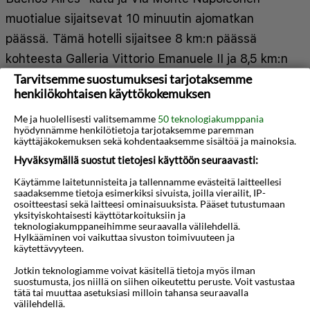
muotialue sijaitsevat 10 minuutin ajomatkan
päässä. Tämä hotelli sijaitsee 8 km:n päässä
kohteesta Galleria Vittorio Emanuele II ja 8,5 km:n
Tarvitsemme suostumuksesi tarjotaksemme
päässä kohteesta Piazza del Duomo. Kaikkien 216
henkilökohtaisen käyttökokemuksen
huoneen varusteluun kuuluu minibaari ja
taulutelevisio. Mukavuuksiin kuuluu
Me ja huolellisesti valitsemamme
50 teknologiakumppania
hyödynnämme henkilötietoja tarjotaksemme paremman
satelliittikanavat sekä ilmainen langaton
käyttäjäkokemuksen sekä kohdentaaksemme sisältöä ja mainoksia.
internetyhteys. Huoneissa on oma kylpyhuone, ja
Hyväksymällä suostut tietojesi käyttöön seuraavasti:
sen varusteluun kuuluu suihku, ilmaiset
Käytämme laitetunnisteita ja tallennamme evästeitä laitteellesi
saadaksemme tietoja esimerkiksi sivuista, joilla vierailit, IP-
hygieniatuotteet ja bidee. Varusteluun kuuluu
osoitteestasi sekä laitteesi ominaisuuksista. Pääset tutustumaan
Näytä lisää
yksityiskohtaisesti käyttötarkoituksiin ja
puhelin, tallelokero ja työpöytä. Etäisyydet
teknologiakumppaneihimme seuraavalla välilehdellä.
Hylkääminen voi vaikuttaa sivuston toimivuuteen ja
pyöristetään lähimpään 0,1 mailiin ja kilometriin.
käytettävyyteen.
Kartta
3D-animaatio
Milano-Bicoccan yliopisto - 1,2 km / 0,7 mi
Jotkin teknologiamme voivat käsitellä tietoja myös ilman
suostumusta, jos niillä on siihen oikeutettu peruste. Voit vastustaa
Teatro degli Arcimboldi - 1,5 km / 0,9 mi
tätä tai muuttaa asetuksiasi milloin tahansa seuraavalla
välilehdellä.