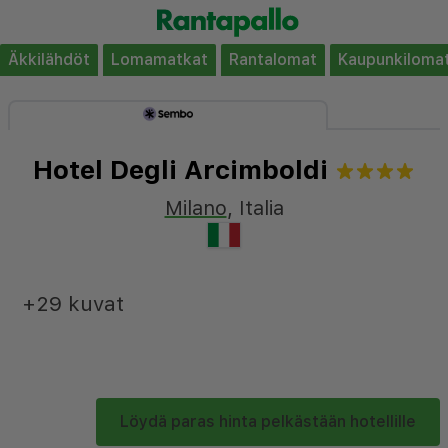
Äkkilähdöt
Lomamatkat
Rantalomat
Kaupunkiloma
Hotel Degli Arcimboldi
Milano
,
Italia
+29 kuvat
Löydä paras hinta pelkästään hotellille