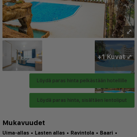
⤢
+1 Kuvat ⤢
Löydä paras hinta pelkästään hotellille
Löydä paras hinta, sisältäen lentoliput
Mukavuudet
Uima-allas
•
Lasten allas
•
Ravintola
•
Baari
•