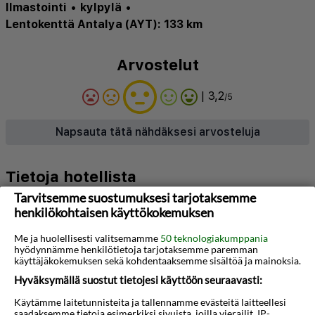
Ilmastointi
•
kylpylä
•
Lentokenttä Antalya (AYT): 133 km
Arvostelut
| 3,2
/5
Napsauta tätä nähdäksesi arvosteluja
Tietoja hotellista
Tarvitsemme suostumuksesi tarjotaksemme
Tosmurissa, rauhallisen Kestelin alueen rajalla ja
henkilökohtaisen käyttökokemuksen
aivan Alanyan keskustan itäpuolella, sijaitsee
Me ja huolellisesti valitsemamme
50 teknologiakumppania
miellyttävä All Inclusive -hotelli Greenlife. Täällä
hyödynnämme henkilötietoja tarjotaksemme paremman
käyttäjäkokemuksen sekä kohdentaaksemme sisältöä ja mainoksia.
majoitut rennossa ympäristössä vain muutaman
Hyväksymällä suostut tietojesi käyttöön seuraavasti:
sadan metrin päässä rannalta täydellinen loma
Käytämme laitetunnisteita ja tallennamme evästeitä laitteellesi
perheen, ystävien, kumppanin kanssa tai yksin
saadaksemme tietoja esimerkiksi sivuista, joilla vierailit, IP-