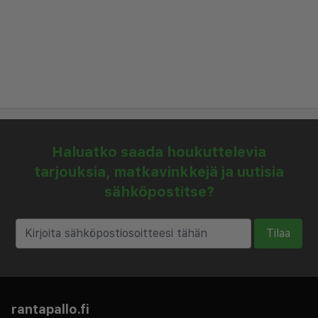
Haluatko saada houkuttelevia
tarjouksia, matkavinkkejä ja uutisia
sähköpostitse?
Tilaa
rantapallo.fi