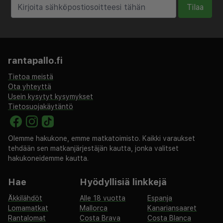
Kapodístrias) - 125,9 km / 78,2 mi
Tilaa
Käytössäsi on kuivapesula-/pesulapalvelut, tallelokero
vastaanotossa ja hissi. Palveluihin kuuluu rajoitettu
pysäköinti. Hyödynnä kattoterassi sekä ilmainen
rantapallo.fi
langaton internetyhteys. Majoituspaikan ravintolassa,
Bar Restaurant Lemon Tree, on baari/aulabaari.
Tietoa meistä
Halutessasi käytössäsi on myös huonepalvelu
Ota yhteyttä
(rajoitettuina aikoina).
Usein kysytyt kysymykset
Tietosuojakäytäntö
Majoituspaikka veloittaa seuraavat paikan päällä
suoritettavat maksut. Maksuihin saattaa sisältyä
sovellettavat verot:
Olemme hakukone, emme matkatoimisto. Kaikki varaukset
tehdään sen matkanjärjestäjän kautta, jonka valitset
hakukoneidemme kautta.
Kaupungin perimä vero: 250.00 ALL per henkilö per yö
Tässä on mainittu kaikki majoituspaikan meille
Hae
Hyödyllisiä linkkejä
ilmoittamat maksut.
Äkkilähdöt
Alle 18 vuotta
Espanja
Pysäköintimaksu lähellä sijaitsevalla pysäköintialueella:
Lomamatkat
Mallorca
Kanariansaaret
Rantalomat
Costa Brava
Costa Blanca
1000 ALL per päivä (500 metrin päässä)