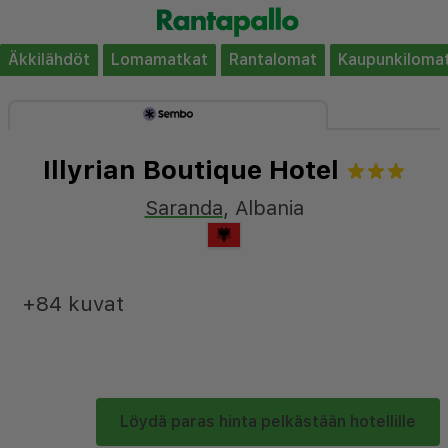
Äkkilähdöt
Lomamatkat
Rantalomat
Kaupunkiloma
Illyrian Boutique Hotel
Saranda
,
Albania
+84 kuvat
Löydä paras hinta pelkästään hotellille