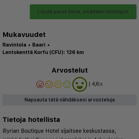
Löydä paras hinta, sisältäen lentoliput
Mukavuudet
Ravintola
•
Baari
•
Lentokenttä Korfu (CFU): 126 km
Arvostelut
| 4,6
/5
Napsauta tätä nähdäksesi arvosteluja
Tietoja hotellista
Illyrian Boutique Hotel sijaitsee keskustassa,