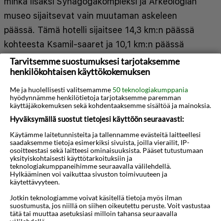
minkä lisäksi Synagogakompleksi ja Arkeologian
museo sijaitsevat vain muutaman askeleen
päässä. Tämä hotelli sijaitsee 14,3 km:n päässä
kohteesta Ksamil-saaret ja 10,1 km:n päässä
kohteesta Plazhi i Pasqyraven ranta. Kaikissa 12
Tarvitsemme suostumuksesi tarjotaksemme
henkilökohtaisen käyttökokemuksen
huoneessa on ilmastointi, espressokoneet sekä
taulutelevisio. Jokaisessa huoneessa on parveke.
Me ja huolellisesti valitsemamme
50 teknologiakumppania
hyödynnämme henkilötietoja tarjotaksemme paremman
Mukavuuksiin kuuluu kaapelikanavat sekä ilmainen
käyttäjäkokemuksen sekä kohdentaaksemme sisältöä ja mainoksia.
langaton internetyhteys. Kylpyhuoneesta löytyy
Hyväksymällä suostut tietojesi käyttöön seuraavasti:
suihku, ilmaiset hygieniatuotteet ja
Käytämme laitetunnisteita ja tallennamme evästeitä laitteellesi
Näytä lisää
saadaksemme tietoja esimerkiksi sivuista, joilla vierailit, IP-
hiustenkuivaaja. Etäisyydet pyöristetään
osoitteestasi sekä laitteesi ominaisuuksista. Pääset tutustumaan
lähimpään 0,1 mailiin ja kilometriin.
yksityiskohtaisesti käyttötarkoituksiin ja
Kartta
teknologiakumppaneihimme seuraavalla välilehdellä.
Hylkääminen voi vaikuttaa sivuston toimivuuteen ja
Synagogakompleksi - 0,1 km / 0,1 mi
käytettävyyteen.
Arkeologian museo - 0,1 km / 0,1 mi
Jotkin teknologiamme voivat käsitellä tietoja myös ilman
suostumusta, jos niillä on siihen oikeutettu peruste. Voit vastustaa
Sarandën promenadi - 0,2 km / 0,1 mi
tätä tai muuttaa asetuksiasi milloin tahansa seuraavalla