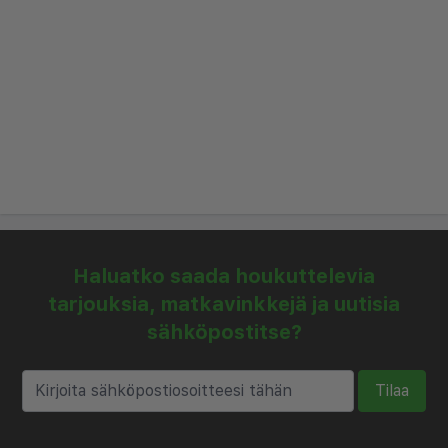
hyvää juomaa allasbaarista.
Kai Hotel -hotellin huoneista avautuvat
merinäköalat, ja kun haluat asua erityisen
mukavasti, varaa huone, jossa on oma uima-allas.
Kun haluat lähteä tutustumaan Kyprokseen
lähemmin, osallistu jollekin mielenkiintoisista
retkistämme.
Kai Hotel -hotelli jakaa tietyt palvelut Piere-Anne
Haluatko saada houkuttelevia
Hotel -sisarhotellin kanssa. Hotellit sijaitsevat
tarjouksia, matkavinkkejä ja uutisia
vierekkäin.
sähköpostitse?
Tilaa