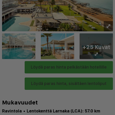
⤢
+25 Kuvat
⤢
Löydä paras hinta pelkästään hotellille
Löydä paras hinta, sisältäen lentoliput
Mukavuudet
Ravintola
•
Lentokenttä Larnaka (LCA): 57.0 km