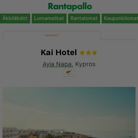
Äkkilähdöt
Lomamatkat
Rantalomat
Kaupunkiloma
Kai Hotel
Ayia Napa
,
Kypros