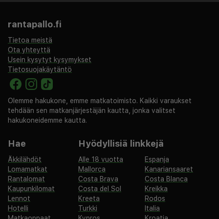
rantapallo.fi
Tietoa meistä
Ota yhteyttä
Usein kysytyt kysymykset
Tietosuojakäytäntö
Olemme hakukone, emme matkatoimisto. Kaikki varaukset
tehdään sen matkanjärjestäjän kautta, jonka valitset
hakukoneidemme kautta.
Hae
Hyödyllisiä linkkejä
Äkkilähdöt
Alle 18 vuotta
Espanja
Lomamatkat
Mallorca
Kanariansaaret
Rantalomat
Costa Brava
Costa Blanca
Kaupunkilomat
Costa del Sol
Kreikka
Lennot
Kreeta
Rodos
Hotelli
Turkki
Italia
Matkaoppaat
Kypros
Kroatia