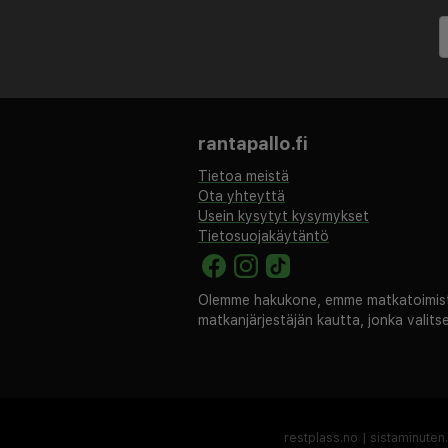
suunnattua viihdeohjelmaa, jo
todella ikimuistoisen oleskelu
on ulkouima-allas, lastenallas
Omatoiminen pysäköinti on saa
maksulla. Hotellin avulias hen
rantapallo.fi
kuivapesu-/pesulapalveluita ja
Tietoa meistä
vastaanotosta. Muita tämän p
Ota yhteyttä
mukavuuksia ovat ilmainen WiFi
Usein kysytyt kysymykset
Tietosuojakäytäntö
ilmainen lastenkerho ja terass
Olemme hakukone, emme matkatoimisto
matkanjärjestäjän kautta, jonka valit
restplass.no
|
sistaminuten