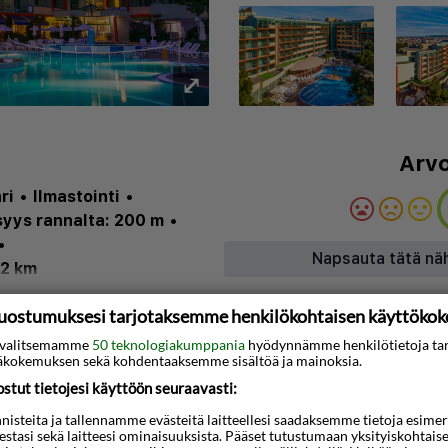
⤢
Arvo
ri
•
Ilmastointi
•
syys rannalta: 200 m
•
•
Napsauta tätä nä
.2 km
uostumuksesi tarjotaksemme henkilökohtaisen käyttöko
ti valitsemamme
50 teknologiakumppania
hyödynnämme henkilötietoja ta
kokemuksen sekä kohdentaaksemme sisältöä ja mainoksia.
Kartta
tut tietojesi käyttöön seuraavasti:
e sijaitsee kätevästi
steita ja tallennamme evästeitä laitteellesi saadaksemme tietoja esimerkik
teestasi sekä laitteesi ominaisuuksista. Pääset tutustumaan yksityiskohtaise
kittävä