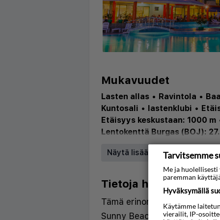
Mukavuudet
Lasten allas
•
Ravintola
•
Baa
Kuntosali
•
lastenklubi
•
Etäi
Etäisyys keskustaan: 1000 m
Lentokenttä Burgas (BOJ): 27
Näytä lisää
Tarvitsemme s
Me ja huolellises
paremman käyttäjä
Tietoja hotellista
Hyväksymällä suos
Tämä erinomainen majoitusliik
Käytämme laitetunni
vierailit, IP-osoit
Sunny Beachissä, joka on mer