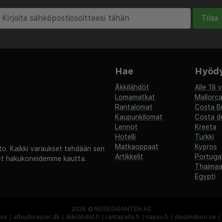
tka kaikki takaavat
n Bulgariassa. Hotellissa
Tilaa
 ja kuntokeskus.
tavilla päivittäisellä
kilökunta voi järjestää
Hae
Hyödyl
 tarjota tallelokeron
Äkkilähdöt
Alle 18 
erheystävällisen hotellin
Lomamatkat
Mallorc
 yleisissä tiloissa,
Rantalomat
Costa B
Kaupunkilomat
Costa de
i.
Lennot
Kreeta
Hotelli
Turkki
Matkaoppaat
Kypros
. Kaikki varaukset tehdään sen
Artikkelit
Portugal
set hakukoneidemme kautta.
Thaima
Egypti
2026 ©
REISEGIGANTEN AS
.se
|
afbudsrejser.dk
|
äkkilähdöt.fi
|
rantapallo.fi
|
napsu.fi
|
destination.se
|