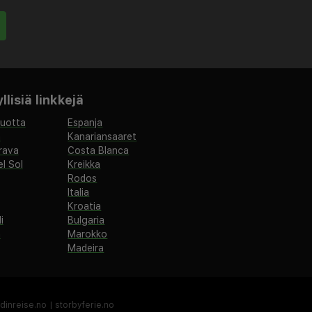
lisiä linkkejä
vuotta
Espanja
a
Kanariansaaret
rava
Costa Blanca
l Sol
Kreikka
Rodos
Italia
Kroatia
i
Bulgaria
a
Marokko
Madeira
dinreise.no
|
storbyferie.no