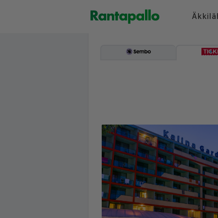
Äkkilä