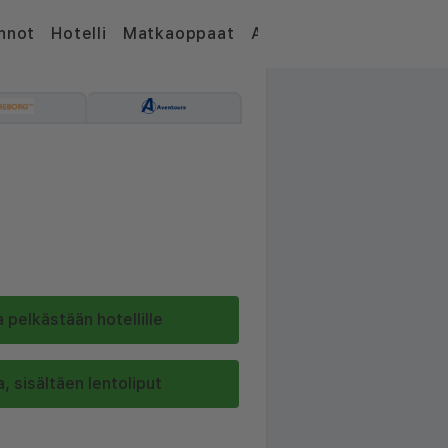
nnot
Hotelli
Matkaoppaat
Artikkelit
 pelkästään hotellille
, sisältäen lentoliput