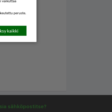
i vaikuttaa
ikeutettu peruste.
sy kaikki
isia sähköpostitse?