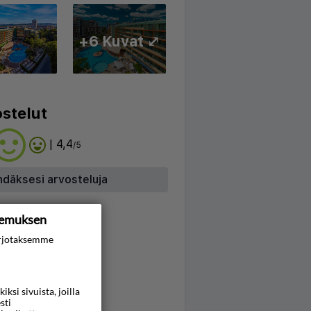
+6 Kuvat ⤢
stelut
| 4,4
/5
hdäksesi arvosteluja
kemuksen
rjotaksemme
si sivuista, joilla
sti