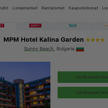
hdöt
Lomamatkat
Rantalomat
Kaupunkilomat
Le
MPM Hotel Kalina Garden
Sunny Beach
,
Bulgaria
Löydä paras hinta
Löydä paras hinta