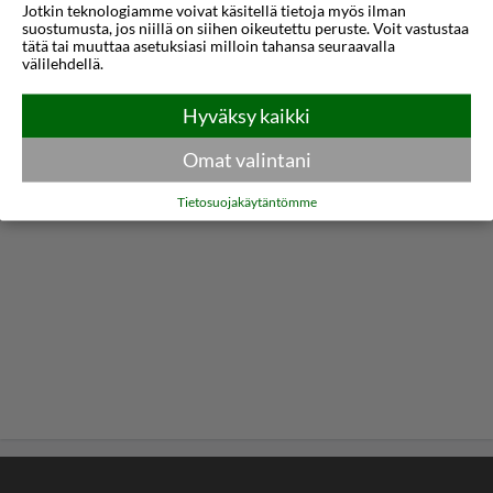
Kartta
Jotkin teknologiamme voivat käsitellä tietoja myös ilman
suostumusta, jos niillä on siihen oikeutettu peruste. Voit vastustaa
tätä tai muuttaa asetuksiasi milloin tahansa seuraavalla
välilehdellä.
Hyväksy kaikki
Omat valintani
Tietosuojakäytäntömme