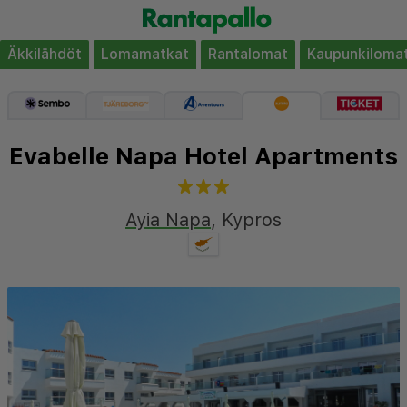
Äkkilähdöt
Lomamatkat
Rantalomat
Kaupunkiloma
Evabelle Napa Hotel Apartments
Ayia Napa
,
Kypros