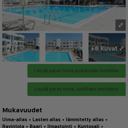
⤢
+8 Kuvat ⤢
Löydä paras hinta pelkästään hotellille
Löydä paras hinta, sisältäen lentoliput
Mukavuudet
Uima-allas
•
Lasten allas
•
lämmitetty allas
•
Ravintola
•
Baari
•
Ilmastointi
•
Kuntosali
•