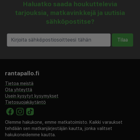
Haluatko saada houkuttelevia
tarjouksia, matkavinkkejä ja uutisia
sähköpostitse?
Tilaa
rantapallo.fi
Tietoa meistä
Ota yhteyttä
Usein kysytyt kysymykset
Tietosuojakäytäntö
Olemme hakukone, emme matkatoimisto. Kaikki varaukset
tehdään sen matkanjärjestäjän kautta, jonka valitset
hakukoneidemme kautta.