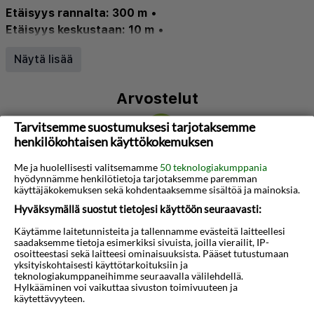
Etäisyys rannalta: 300 m
•
Etäisyys keskustaan: 10 m
•
Lentokenttä Larnaca (LCA): 56.1 km
Näytä lisää
Wifi: ✅
•
Uima-allas: ✅
•
Ravintola: ✅
Arvostelut
Tarvitsemme suostumuksesi tarjotaksemme
| 4,1
/5
henkilökohtaisen käyttökokemuksen
Napsauta tätä nähdäksesi arvosteluja
Me ja huolellisesti valitsemamme
50 teknologiakumppania
hyödynnämme henkilötietoja tarjotaksemme paremman
käyttäjäkokemuksen sekä kohdentaaksemme sisältöä ja mainoksia.
Tietoja hotellista
Hyväksymällä suostut tietojesi käyttöön seuraavasti:
Käytämme laitetunnisteita ja tallennamme evästeitä laitteellesi
Kun arvostat keskustan läheisyyttä, on Evabelle
saadaksemme tietoja esimerkiksi sivuista, joilla vierailit, IP-
osoitteestasi sekä laitteesi ominaisuuksista. Pääset tutustumaan
Napa oikea valinta. Hotelli sijaitsee erinomaisella
yksityiskohtaisesti käyttötarkoituksiin ja
paikalla Agia Napan kauppojen, ravintoloiden…
teknologiakumppaneihimme seuraavalla välilehdellä.
Hylkääminen voi vaikuttaa sivuston toimivuuteen ja
käytettävyyteen.