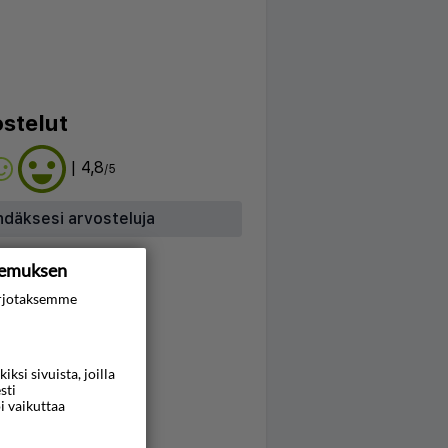
stelut
| 4,8
/5
hdäksesi arvosteluja
kemuksen
rjotaksemme
si sivuista, joilla
sti
i vaikuttaa