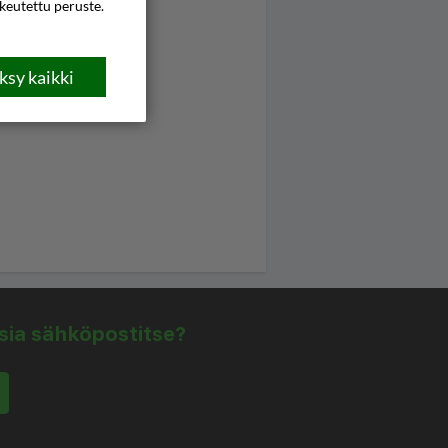
ikeutettu peruste.
sy kaikki
isia sähköpostitse?