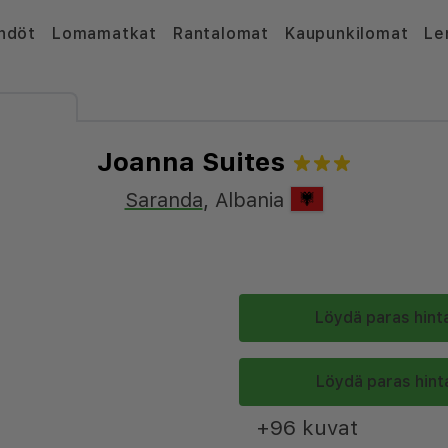
hdöt
Lomamatkat
Rantalomat
Kaupunkilomat
Le
Joanna Suites
Saranda
,
Albania
Löydä paras hinta
Löydä paras hinta
+96 kuvat