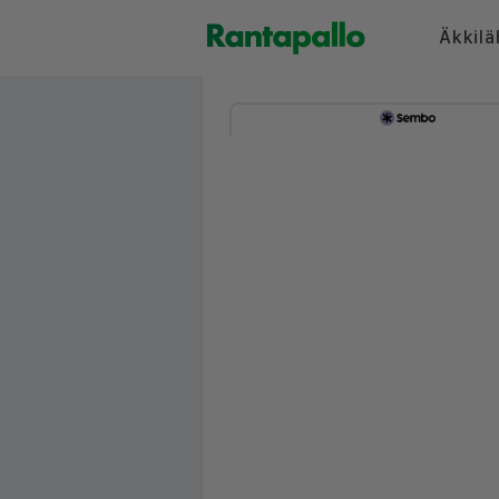
Äkkilä