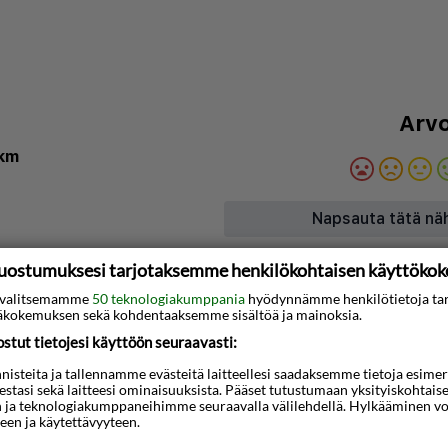
Arvo
 km
Napsauta tätä nä
uostumuksesi tarjotaksemme henkilökohtaisen käyttöko
Kartta
ti valitsemamme
50 teknologiakumppania
hyödynnämme henkilötietoja ta
kokemuksen sekä kohdentaaksemme sisältöä ja mainoksia.
meren rannalla, ja
tut tietojesi käyttöön seuraavasti:
ogian museo sijaitsevat
steita ja tallennamme evästeitä laitteellesi saadaksemme tietoja esimerkik
ässä. Tämä majatalo
teestasi sekä laitteesi ominaisuuksista. Pääset tutustumaan yksityiskohtaise
hteesta Ksamil-saaret ja
n ja teknologiakumppaneihimme seuraavalla välilehdellä. Hylkääminen vo
een ja käytettävyyteen.
azhi i Pasqyraven ranta.