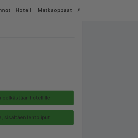
nnot
Hotelli
Matkaoppaat
Artikkelit
 pelkästään hotellille
, sisältäen lentoliput