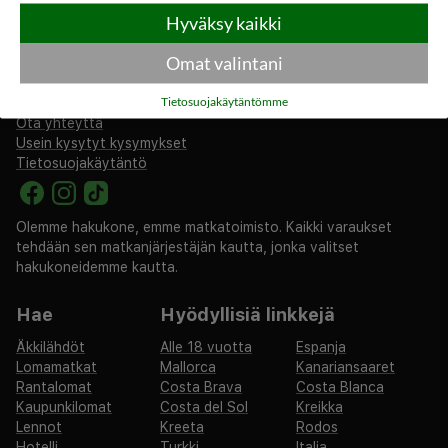
Hyväksy kaikki
Omat valintani
rantapallo.fi
Tietosuojakäytäntömme
Tietoa meistä
Ota yhteyttä
Usein kysytyt kysymykset
Tietosuojakäytäntö
Olemme hakukone, emme matkatoimisto. Kaikki varaukset
tehdään sen matkanjärjestäjän kautta, jonka valitset
hakukoneidemme kautta.
Hae
Hyödyllisiä linkkejä
Äkkilähdöt
Alle 18 vuotta
Espanja
Lomamatkat
Mallorca
Kanariansaaret
Rantalomat
Costa Brava
Costa Blanca
Kaupunkilomat
Costa del Sol
Kreikka
Lennot
Kreeta
Rodos
Hotelli
Turkki
Italia