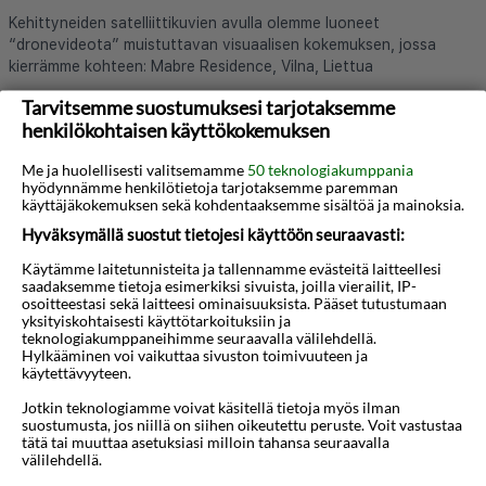
Kehittyneiden satelliittikuvien avulla olemme luoneet
“dronevideota” muistuttavan visuaalisen kokemuksen, jossa
kierrämme kohteen: Mabre Residence, Vilna, Liettua
Tarvitsemme suostumuksesi tarjotaksemme
henkilökohtaisen käyttökokemuksen
Lue lisää hotellista
Me ja huolellisesti valitsemamme
50 teknologiakumppania
hyödynnämme henkilötietoja tarjotaksemme paremman
käyttäjäkokemuksen sekä kohdentaaksemme sisältöä ja mainoksia.
Hyväksymällä suostut tietojesi käyttöön seuraavasti:
Käytämme laitetunnisteita ja tallennamme evästeitä laitteellesi
saadaksemme tietoja esimerkiksi sivuista, joilla vierailit, IP-
osoitteestasi sekä laitteesi ominaisuuksista. Pääset tutustumaan
Haluatko saada houkuttelevia
yksityiskohtaisesti käyttötarkoituksiin ja
teknologiakumppaneihimme seuraavalla välilehdellä.
tarjouksia, matkavinkkejä ja uutisia
Hylkääminen voi vaikuttaa sivuston toimivuuteen ja
käytettävyyteen.
sähköpostitse?
Jotkin teknologiamme voivat käsitellä tietoja myös ilman
suostumusta, jos niillä on siihen oikeutettu peruste. Voit vastustaa
tätä tai muuttaa asetuksiasi milloin tahansa seuraavalla
Tilaa
välilehdellä.