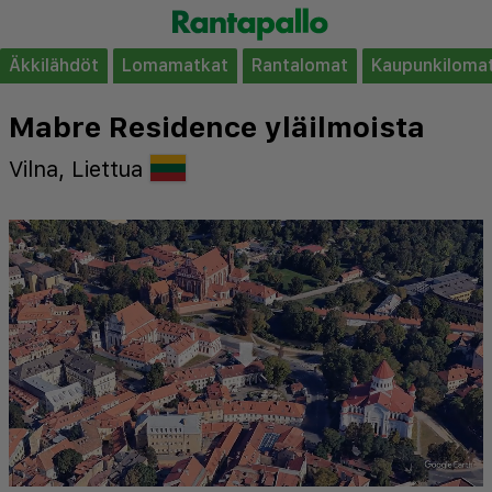
Äkkilähdöt
Lomamatkat
Rantalomat
Kaupunkiloma
Mabre Residence yläilmoista
Vilna, Liettua