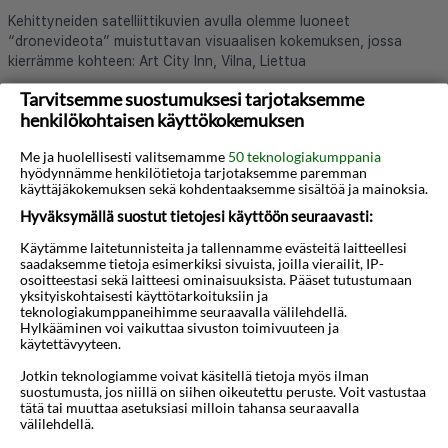
Kehittyneiden satelliittikuvien avulla olemme luoneet
“dronevideota” muistuttavan visuaalisen kokemuksen, jossa
kierrämme kohteen: Art City Inn, Vilna, Liettua
Tarvitsemme suostumuksesi tarjotaksemme
henkilökohtaisen käyttökokemuksen
Lue lisää hotellista
Me ja huolellisesti valitsemamme
50 teknologiakumppania
hyödynnämme henkilötietoja tarjotaksemme paremman
käyttäjäkokemuksen sekä kohdentaaksemme sisältöä ja mainoksia.
Hyväksymällä suostut tietojesi käyttöön seuraavasti:
Käytämme laitetunnisteita ja tallennamme evästeitä laitteellesi
saadaksemme tietoja esimerkiksi sivuista, joilla vierailit, IP-
osoitteestasi sekä laitteesi ominaisuuksista. Pääset tutustumaan
Haluatko saada houkuttelevia
yksityiskohtaisesti käyttötarkoituksiin ja
teknologiakumppaneihimme seuraavalla välilehdellä.
tarjouksia, matkavinkkejä ja uutisia
Hylkääminen voi vaikuttaa sivuston toimivuuteen ja
käytettävyyteen.
sähköpostitse?
Jotkin teknologiamme voivat käsitellä tietoja myös ilman
suostumusta, jos niillä on siihen oikeutettu peruste. Voit vastustaa
tätä tai muuttaa asetuksiasi milloin tahansa seuraavalla
Tilaa
välilehdellä.