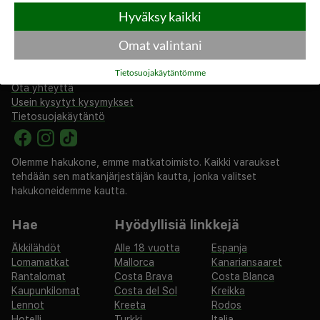
Hyväksy kaikki
Omat valintani
rantapallo.fi
Tietosuojakäytäntömme
Tietoa meistä
Ota yhteyttä
Usein kysytyt kysymykset
Tietosuojakäytäntö
Olemme hakukone, emme matkatoimisto. Kaikki varaukset
tehdään sen matkanjärjestäjän kautta, jonka valitset
hakukoneidemme kautta.
Hae
Hyödyllisiä linkkejä
Äkkilähdöt
Alle 18 vuotta
Espanja
Lomamatkat
Mallorca
Kanariansaaret
Rantalomat
Costa Brava
Costa Blanca
Kaupunkilomat
Costa del Sol
Kreikka
Lennot
Kreeta
Rodos
Hotelli
Turkki
Italia