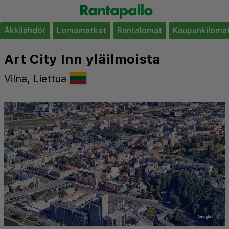
Äkkilähdöt
Lomamatkat
Rantalomat
Kaupunkiloma
Art City Inn yläilmoista
Vilna, Liettua