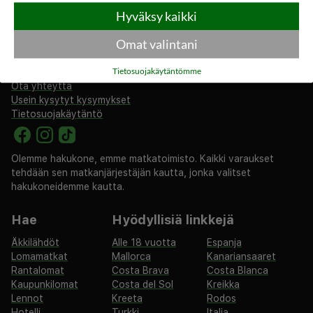
Hyväksy kaikki
Omat valintani
rantapallo.fi
Tietosuojakäytäntömme
Tietoa meistä
Ota yhteyttä
Usein kysytyt kysymykset
Tietosuojakäytäntö
Olemme hakukone, emme matkatoimisto. Kaikki varaukset
tehdään sen matkanjärjestäjän kautta, jonka valitset
hakukoneidemme kautta.
Hae
Hyödyllisiä linkkejä
Äkkilähdöt
Alle 18 vuotta
Espanja
Lomamatkat
Mallorca
Kanariansaaret
Rantalomat
Costa Brava
Costa Blanca
Kaupunkilomat
Costa del Sol
Kreikka
Lennot
Kreeta
Rodos
Hotelli
Turkki
Italia