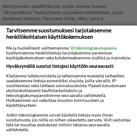
Kehittyneiden satelliittikuvien avulla olemme luoneet
“dronevideota” muistuttavan visuaalisen kokemuksen, jossa
kierrämme kohteen: Panorama Hotel, Vilna, Liettua
Tarvitsemme suostumuksesi tarjotaksemme
henkilökohtaisen käyttökokemuksen
Lue lisää hotellista
Me ja huolellisesti valitsemamme
50 teknologiakumppania
hyödynnämme henkilötietoja tarjotaksemme paremman
käyttäjäkokemuksen sekä kohdentaaksemme sisältöä ja mainoksia.
Hyväksymällä suostut tietojesi käyttöön seuraavasti:
Käytämme laitetunnisteita ja tallennamme evästeitä laitteellesi
saadaksemme tietoja esimerkiksi sivuista, joilla vierailit, IP-
osoitteestasi sekä laitteesi ominaisuuksista. Pääset tutustumaan
Haluatko saada houkuttelevia
yksityiskohtaisesti käyttötarkoituksiin ja
teknologiakumppaneihimme seuraavalla välilehdellä.
tarjouksia, matkavinkkejä ja uutisia
Hylkääminen voi vaikuttaa sivuston toimivuuteen ja
käytettävyyteen.
sähköpostitse?
Jotkin teknologiamme voivat käsitellä tietoja myös ilman
suostumusta, jos niillä on siihen oikeutettu peruste. Voit vastustaa
tätä tai muuttaa asetuksiasi milloin tahansa seuraavalla
Tilaa
välilehdellä.