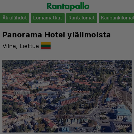
Äkkilähdöt
Lomamatkat
Rantalomat
Kaupunkiloma
Panorama Hotel yläilmoista
Vilna, Liettua