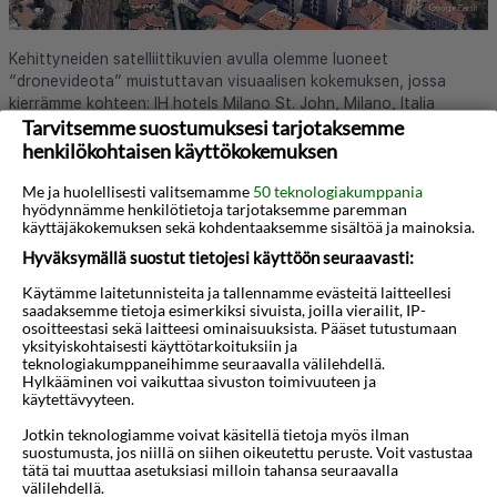
Kehittyneiden satelliittikuvien avulla olemme luoneet
“dronevideota” muistuttavan visuaalisen kokemuksen, jossa
kierrämme kohteen: IH hotels Milano St. John, Milano, Italia
Tarvitsemme suostumuksesi tarjotaksemme
henkilökohtaisen käyttökokemuksen
Lue lisää hotellista
Me ja huolellisesti valitsemamme
50 teknologiakumppania
hyödynnämme henkilötietoja tarjotaksemme paremman
käyttäjäkokemuksen sekä kohdentaaksemme sisältöä ja mainoksia.
Hyväksymällä suostut tietojesi käyttöön seuraavasti:
Käytämme laitetunnisteita ja tallennamme evästeitä laitteellesi
saadaksemme tietoja esimerkiksi sivuista, joilla vierailit, IP-
osoitteestasi sekä laitteesi ominaisuuksista. Pääset tutustumaan
yksityiskohtaisesti käyttötarkoituksiin ja
Haluatko saada houkuttelevia
teknologiakumppaneihimme seuraavalla välilehdellä.
Hylkääminen voi vaikuttaa sivuston toimivuuteen ja
tarjouksia, matkavinkkejä ja uutisia
käytettävyyteen.
sähköpostitse?
Jotkin teknologiamme voivat käsitellä tietoja myös ilman
suostumusta, jos niillä on siihen oikeutettu peruste. Voit vastustaa
tätä tai muuttaa asetuksiasi milloin tahansa seuraavalla
välilehdellä.
Tilaa