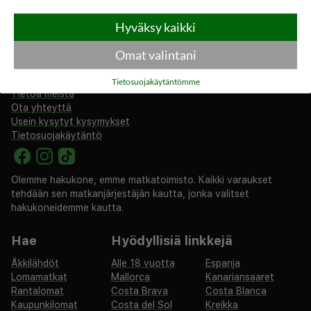
Hyväksy kaikki
Omat valintani
rantapallo.fi
Tietosuojakäytäntömme
Tietoa meistä
Ota yhteyttä
Usein kysytyt kysymykset
Tietosuojakäytäntö
Olemme hakukone, emme matkatoimisto. Kaikki varaukset
tehdään sen matkanjärjestäjän kautta, jonka valitset
hakukoneidemme kautta.
Hae
Hyödyllisiä linkkejä
Äkkilähdöt
Alle 18 vuotta
Espanja
Lomamatkat
Mallorca
Kanariansaaret
Rantalomat
Costa Brava
Costa Blanca
Kaupunkilomat
Costa del Sol
Kreikka