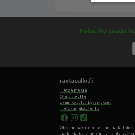
Haluatko saada hou
rantapallo.fi
Tietoa meistä
Ota yhteyttä
Usein kysytyt kysymykset
Tietosuojakäytäntö
Olemme hakukone, emme matkatoimisto
matkanjärjestäjän kautta, jonka valit