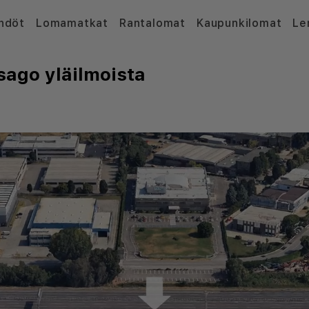
hdöt
Lomamatkat
Rantalomat
Kaupunkilomat
Le
sago yläilmoista