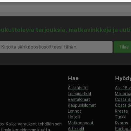
kuttelevia tarjouksia, matkavinkkejä ja uut
Tilaa
Hae
Hyödyl
Äkkilähdöt
Alle 18 
Lomamatkat
Mallorc
Rantalomat
Costa B
Kaupunkilomat
Costa de
Lennot
Kreeta
Hotelli
Turkki
Matkaoppaat
Kypros
. Kaikki varaukset tehdään sen
Artikkelit
Portugal
set hakukoneidemme kautta.