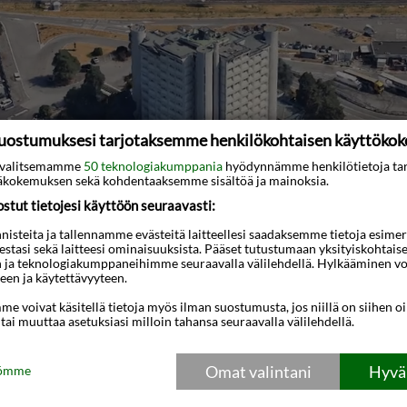
uostumuksesi tarjotaksemme henkilökohtaisen käyttöko
ti valitsemamme
50 teknologiakumppania
hyödynnämme henkilötietoja ta
kokemuksen sekä kohdentaaksemme sisältöä ja mainoksia.
tut tietojesi käyttöön seuraavasti:
steita ja tallennamme evästeitä laitteellesi saadaksemme tietoja esimerkik
teestasi sekä laitteesi ominaisuuksista. Pääset tutustumaan yksityiskohtaise
n ja teknologiakumppaneihimme seuraavalla välilehdellä. Hylkääminen vo
la olemme luoneet “dronevideota” muistuttavan visuaalisen kokemukse
een ja käytettävyyteen.
e voivat käsitellä tietoja myös ilman suostumusta, jos niillä on siihen o
 tai muuttaa asetuksiasi milloin tahansa seuraavalla välilehdellä.
Omat valintani
Hyväk
tömme