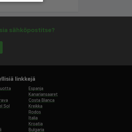
isia sähköpostitse?
lisiä linkkejä
vuotta
Espanja
a
Kanariansaaret
rava
Costa Blanca
l Sol
Kreikka
Rodos
Italia
Kroatia
i
Bulgaria