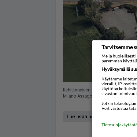
Tarvitsemme s
Me ja huolellises
paremman käyttäjä
Hyväksymällä suos
Käytämme laitetunni
vierailit, IP-osoit
käyttötarkoituksii
Kehittyneiden satelliittikuvien avul
sivuston toimivuut
Milano Assago, Milano, Italia
Jotkin teknologiamm
Voit vastustaa tätä
Lue lisää hotellista
Tietosuojakäytän