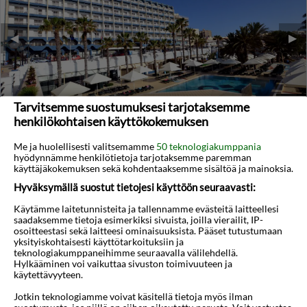
◀︎
▶︎
Tarvitsemme suostumuksesi tarjotaksemme
1/29
henkilökohtaisen käyttökokemuksen
Qawra Palace Hotel
Me ja huolellisesti valitsemamme
50 teknologiakumppania
Qawra
,
Malta
hyödynnämme henkilötietoja tarjotaksemme paremman
käyttäjäkokemuksen sekä kohdentaaksemme sisältöä ja mainoksia.
4,1
18°C
/5
Hyväksymällä suostut tietojesi käyttöön seuraavasti:
Lennot:
Tampere
-
Malta
Kokonaishinta
€1.346
€673
Käytämme laitetunnisteita ja tallennamme evästeitä laitteellesi
Meno:
ti 06 huhti 2027
05:30
saadaksemme tietoja esimerkiksi sivuista, joilla vierailit, IP-
Paluu:
la 10 huhti 2027
14:10
osoitteestasi sekä laitteesi ominaisuuksista. Pääset tutustumaan
lue lisää
Yöt:
4
yksityiskohtaisesti käyttötarkoituksiin ja
teknologiakumppaneihimme seuraavalla välilehdellä.
Hylkääminen voi vaikuttaa sivuston toimivuuteen ja
Huoneen tyyppi ja lento
Valitse matka
käytettävyyteen.
Jotkin teknologiamme voivat käsitellä tietoja myös ilman