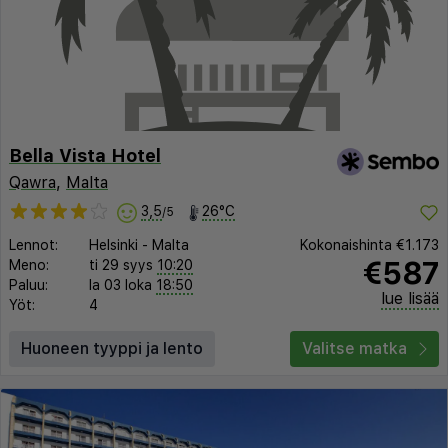
Bella Vista Hotel
Qawra
,
Malta
3,5
26°C
/5
Lennot:
Helsinki
-
Malta
Kokonaishinta
€1.173
€587
Meno:
ti 29 syys
10:20
Paluu:
la 03 loka
18:50
lue lisää
Yöt:
4
Huoneen tyyppi ja lento
Valitse matka