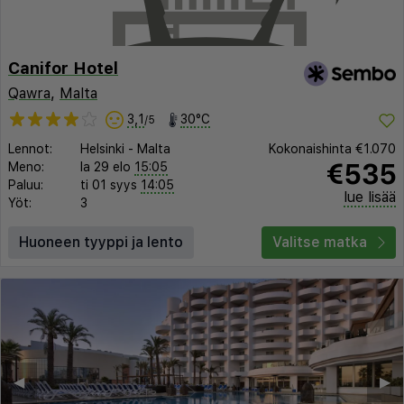
Canifor Hotel
Qawra
,
Malta
3,1
30°C
/5
Lennot:
Helsinki
-
Malta
Kokonaishinta
€1.070
€535
Meno:
la 29 elo
15:05
Paluu:
ti 01 syys
14:05
lue lisää
Yöt:
3
Huoneen tyyppi ja lento
Valitse matka
◀︎
▶︎