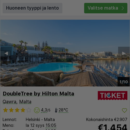
Huoneen tyyppi ja lento
Valitse matka
◀︎
▶︎
1/10
DoubleTree by Hilton Malta
Qawra
,
Malta
4,3
28°C
/5
Lennot:
Helsinki
-
Malta
Kokonaishinta
€2.907
€1.454
Meno:
la 12 syys
15:05