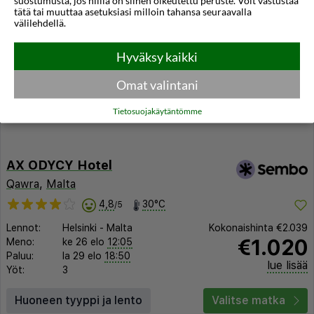
suostumusta, jos niillä on siihen oikeutettu peruste. Voit vastustaa
tätä tai muuttaa asetuksiasi milloin tahansa seuraavalla
välilehdellä.
Hyväksy kaikki
Omat valintani
Tietosuojakäytäntömme
AX ODYCY Hotel
Qawra
,
Malta
4,8
30°C
/5
Lennot:
Helsinki
-
Malta
Kokonaishinta
€2.039
€1.020
Meno:
ke 26 elo
12:05
Paluu:
la 29 elo
18:50
lue lisää
Yöt:
3
Huoneen tyyppi ja lento
Valitse matka