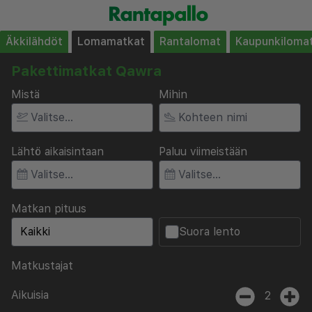
Äkkilähdöt
Lomamatkat
Rantalomat
Kaupunkiloma
Pakettimatkat Qawra
Mistä
Mihin
Lähtö aikaisintaan
Paluu viimeistään
Matkan pituus
Suora lento
Matkustajat
Aikuisia
2