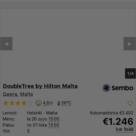
DoubleTree by Hilton Malta
Qawra
,
Malta
4,6
26°C
/5
Lennot:
Helsinki
-
Malta
Kokonaishinta
€2.492
€1.246
Meno:
la 26 syys
15:05
Paluu:
to 01 loka
13:50
lue lisää
Yöt:
5