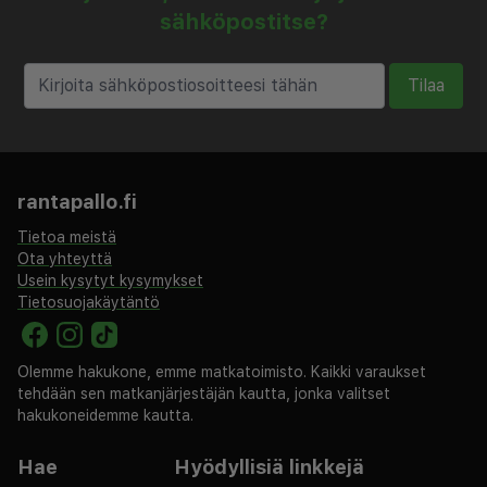
sähköpostitse?
Tilaa
rantapallo.fi
Tietoa meistä
Ota yhteyttä
Usein kysytyt kysymykset
Tietosuojakäytäntö
Olemme hakukone, emme matkatoimisto. Kaikki varaukset
tehdään sen matkanjärjestäjän kautta, jonka valitset
hakukoneidemme kautta.
Hae
Hyödyllisiä linkkejä