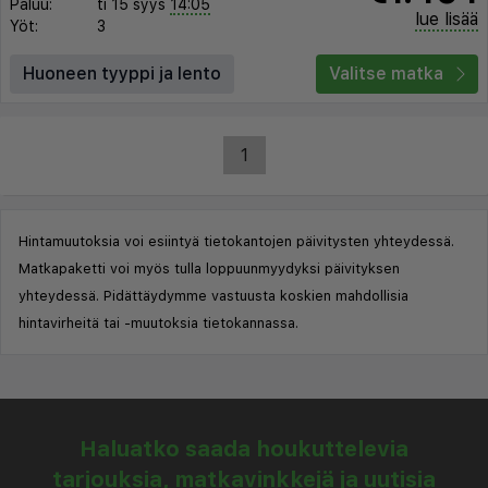
Paluu:
ti 15 syys
14:05
lue lisää
Yöt:
3
Huoneen tyyppi ja lento
Valitse matka
1
Hintamuutoksia voi esiintyä tietokantojen päivitysten yhteydessä.
Matkapaketti voi myös tulla loppuunmyydyksi päivityksen
yhteydessä. Pidättäydymme vastuusta koskien mahdollisia
hintavirheitä tai -muutoksia tietokannassa.
Haluatko saada houkuttelevia
tarjouksia, matkavinkkejä ja uutisia