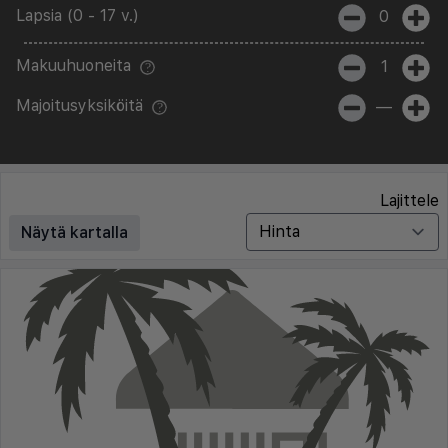
Lapsia (0 - 17 v.)
0
Makuuhuoneita
1
Majoitusyksiköitä
—
Lajittele
Näytä kartalla