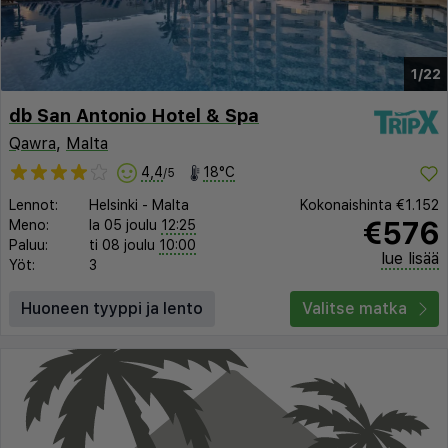
1/22
db San Antonio Hotel & Spa
Qawra
,
Malta
4,4
18°C
/5
Lennot:
Helsinki
-
Malta
Kokonaishinta
€1.152
€576
Meno:
la 05 joulu
12:25
Paluu:
ti 08 joulu
10:00
lue lisää
Yöt:
3
Huoneen tyyppi ja lento
Valitse matka