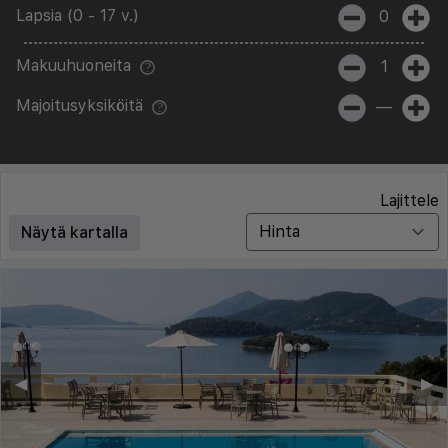
Lapsia (0 - 17 v.)
0
Makuuhuoneita
1
Majoitusyksiköitä
—
Lajittele
Näytä kartalla
◀︎
▶︎