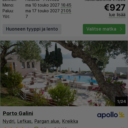
€927
Meno:
ma 10 touko 2027
16:45
Paluu:
ma 17 touko 2027
21:05
lue lisää
Yöt:
7
Huoneen tyyppi ja lento
Valitse matka
◀︎
▶︎
1/24
Porto Galini
Nydri
,
Lefkas
,
Pargan alue
,
Kreikka