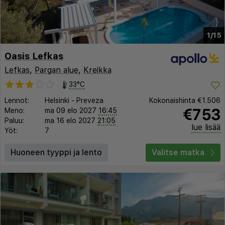
1/15
Oasis Lefkas
Lefkas
,
Pargan alue
,
Kreikka
33°C
Lennot:
Helsinki
-
Preveza
Kokonaishinta
€1.506
€753
Meno:
ma 09 elo 2027
16:45
Paluu:
ma 16 elo 2027
21:05
lue lisää
Yöt:
7
Huoneen tyyppi ja lento
Valitse matka