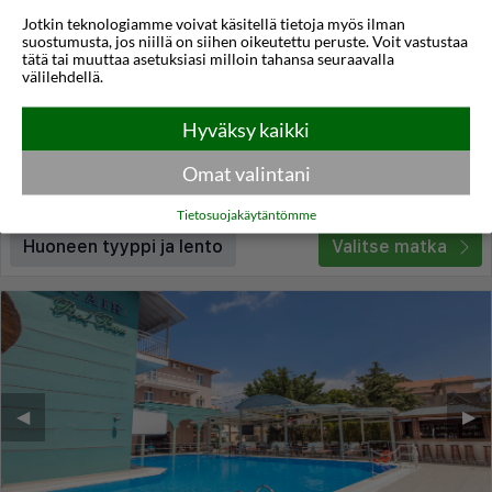
Jotkin teknologiamme voivat käsitellä tietoja myös ilman
Athos
suostumusta, jos niillä on siihen oikeutettu peruste. Voit vastustaa
tätä tai muuttaa asetuksiasi milloin tahansa seuraavalla
Nydri
,
Lefkas
,
Pargan alue
,
Kreikka
välilehdellä.
4,0
32°C
/5
Hyväksy kaikki
Lennot:
Helsinki
-
Preveza
Kokonaishinta
€1.490
€745
Meno:
la 22 elo
17:10
Omat valintani
Paluu:
la 29 elo
21:30
lue lisää
Yöt:
7
Tietosuojakäytäntömme
Huoneen tyyppi ja lento
Valitse matka
◀︎
▶︎