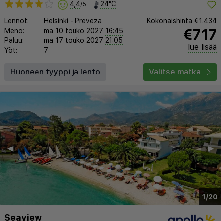
4,4
24°C
/5
Lennot:
Helsinki
-
Preveza
Kokonaishinta
€1.434
€717
Meno:
ma 10 touko 2027
16:45
Paluu:
ma 17 touko 2027
21:05
lue lisää
Yöt:
7
Huoneen tyyppi ja lento
Valitse matka
◀︎
▶︎
1/20
Seaview