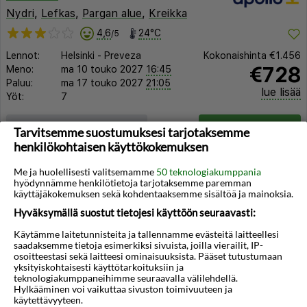
Nydri
,
Lefkas
,
Pargan alue
,
Kreikka
4,6
24°C
/5
Lennot:
Helsinki
-
Preveza
Kokonaishinta
€1.456
€728
Meno:
ma 10 touko 2027
16:45
Paluu:
ma 17 touko 2027
21:05
lue lisää
Yöt:
7
Huoneen tyyppi ja lento
Valitse matka
Tarvitsemme suostumuksesi tarjotaksemme
henkilökohtaisen käyttökokemuksen
Me ja huolellisesti valitsemamme
50 teknologiakumppania
hyödynnämme henkilötietoja tarjotaksemme paremman
käyttäjäkokemuksen sekä kohdentaaksemme sisältöä ja mainoksia.
Hyväksymällä suostut tietojesi käyttöön seuraavasti:
◀︎
▶︎
Käytämme laitetunnisteita ja tallennamme evästeitä laitteellesi
saadaksemme tietoja esimerkiksi sivuista, joilla vierailit, IP-
osoitteestasi sekä laitteesi ominaisuuksista. Pääset tutustumaan
yksityiskohtaisesti käyttötarkoituksiin ja
teknologiakumppaneihimme seuraavalla välilehdellä.
Hylkääminen voi vaikuttaa sivuston toimivuuteen ja
käytettävyyteen.
1/12