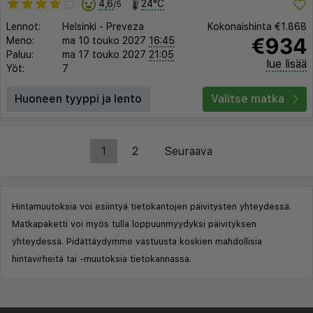
4,6
24°C
/5
Lennot:
Helsinki
-
Preveza
Kokonaishinta
€1.868
€934
Meno:
ma 10 touko 2027
16:45
Paluu:
ma 17 touko 2027
21:05
lue lisää
Yöt:
7
Huoneen tyyppi ja lento
Valitse matka
1
2
Seuraava
Hintamuutoksia voi esiintyä tietokantojen päivitysten yhteydessä.
Matkapaketti voi myös tulla loppuunmyydyksi päivityksen
yhteydessä. Pidättäydymme vastuusta koskien mahdollisia
hintavirheitä tai -muutoksia tietokannassa.