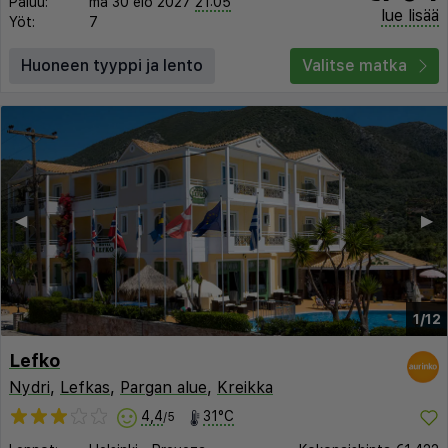
Paluu:
ma 30 elo 2027
21:05
lue lisää
Yöt:
7
Huoneen tyyppi ja lento
Valitse matka
◀︎
▶︎
1/10
Lefko
Nydri
,
Lefkas
,
Pargan alue
,
Kreikka
4,4
31°C
/5