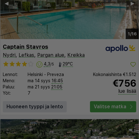
◀︎
▶︎
1/16
Captain Stavros
Nydri
,
Lefkas
,
Pargan alue
,
Kreikka
4,3
29°C
/5
Lennot:
Helsinki
-
Preveza
Kokonaishinta
€1.512
€756
Meno:
ma 14 syys
16:45
Paluu:
ma 21 syys
21:05
lue lisää
Yöt:
7
Huoneen tyyppi ja lento
Valitse matka