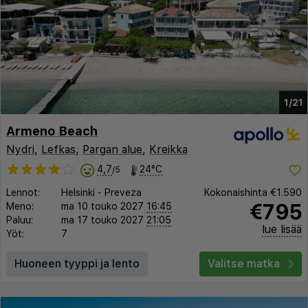
◀︎
▶︎
1/21
Armeno Beach
Nydri
,
Lefkas
,
Pargan alue
,
Kreikka
4,7
24°C
/5
Lennot:
Helsinki
-
Preveza
Kokonaishinta
€1.590
€795
Meno:
ma 10 touko 2027
16:45
Paluu:
ma 17 touko 2027
21:05
lue lisää
Yöt:
7
Huoneen tyyppi ja lento
Valitse matka