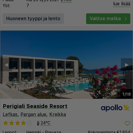
lue lisää
Yöt:
7
Huoneen tyyppi ja lento
Valitse matka
◀︎
▶︎
1/18
Perigiali Seaside Resort
Lefkas
,
Pargan alue
,
Kreikka
24°C
Lennot:
Helsinki
-
Preveza
Kokonaishinta
€1.854