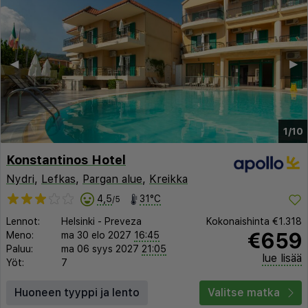
◀︎
▶︎
1/10
Konstantinos Hotel
Nydri
,
Lefkas
,
Pargan alue
,
Kreikka
4,5
31°C
/5
Lennot:
Helsinki
-
Preveza
Kokonaishinta
€1.318
€659
Meno:
ma 30 elo 2027
16:45
Paluu:
ma 06 syys 2027
21:05
lue lisää
Yöt:
7
Huoneen tyyppi ja lento
Valitse matka