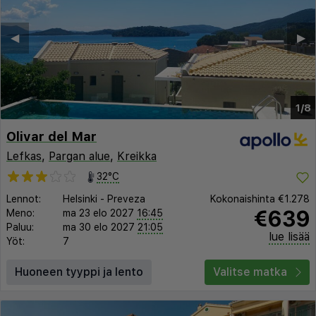
◀︎
▶︎
1/8
Olivar del Mar
Lefkas
,
Pargan alue
,
Kreikka
32°C
Lennot:
Helsinki
-
Preveza
Kokonaishinta
€1.278
€639
Meno:
ma 23 elo 2027
16:45
Paluu:
ma 30 elo 2027
21:05
lue lisää
Yöt:
7
Huoneen tyyppi ja lento
Valitse matka