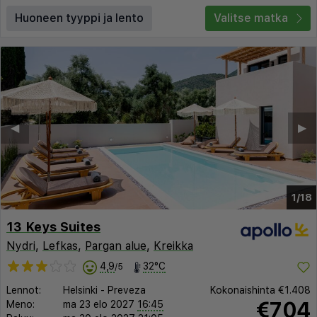
Huoneen tyyppi ja lento
Valitse matka
◀︎
▶︎
1/18
13 Keys Suites
Nydri
,
Lefkas
,
Pargan alue
,
Kreikka
4,9
32°C
/5
Lennot:
Helsinki
-
Preveza
Kokonaishinta
€1.408
€704
Meno:
ma 23 elo 2027
16:45