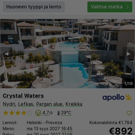
Huoneen tyyppi ja lento
Valitse matka
◀︎
▶︎
1/16
Crystal Waters
Nydri
,
Lefkas
,
Pargan alue
,
Kreikka
4,7
29°C
/5
Lennot:
Helsinki
-
Preveza
Kokonaishinta
€1.784
€892
Meno:
ma 13 syys 2027
16:45
Paluu:
ma 20 syys 2027
21:05