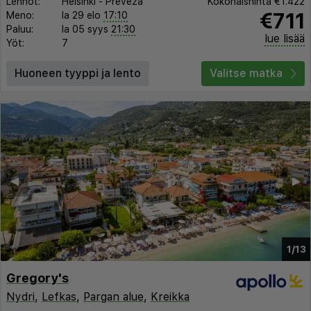
Lennot:
Helsinki
-
Preveza
Kokonaishinta
€1.422
€711
Meno:
la 29 elo
17:10
Paluu:
la 05 syys
21:30
lue lisää
Yöt:
7
Huoneen tyyppi ja lento
Valitse matka
◀︎
▶︎
1/13
Gregory's
Nydri
,
Lefkas
,
Pargan alue
,
Kreikka