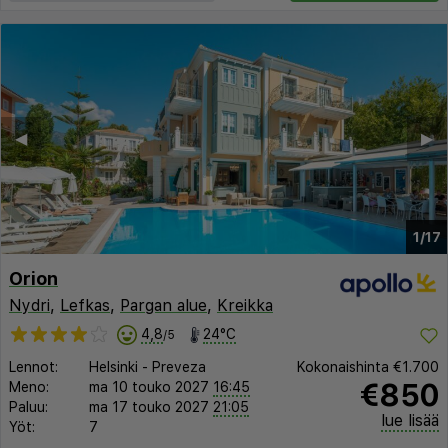
◀︎
▶︎
1/17
Orion
Nydri
,
Lefkas
,
Pargan alue
,
Kreikka
4,8
24°C
/5
Lennot:
Helsinki
-
Preveza
Kokonaishinta
€1.700
€850
Meno:
ma 10 touko 2027
16:45
Paluu:
ma 17 touko 2027
21:05
lue lisää
Yöt:
7