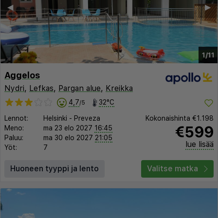
◀︎
▶︎
1/11
Aggelos
Nydri
,
Lefkas
,
Pargan alue
,
Kreikka
4,7
32°C
/5
Lennot:
Helsinki
-
Preveza
Kokonaishinta
€1.198
€599
Meno:
ma 23 elo 2027
16:45
Paluu:
ma 30 elo 2027
21:05
lue lisää
Yöt:
7
Huoneen tyyppi ja lento
Valitse matka