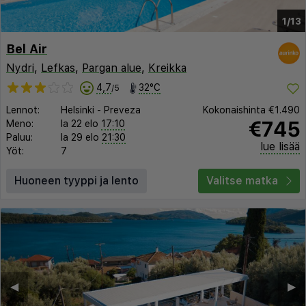
1/13
Bel Air
Nydri
,
Lefkas
,
Pargan alue
,
Kreikka
4,7
32°C
/5
Lennot:
Helsinki
-
Preveza
Kokonaishinta
€1.490
€745
Meno:
la 22 elo
17:10
Paluu:
la 29 elo
21:30
lue lisää
Yöt:
7
Huoneen tyyppi ja lento
Valitse matka
◀︎
▶︎