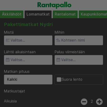
Äkkilähdöt
Lomamatkat
Rantalomat
Kaupunkiloma
Pakettimatkat Nydri
Mistä
Mihin
Lähtö aikaisintaan
Paluu viimeistään
Matkan pituus
Suora lento
Matkustajat
Aikuisia
2