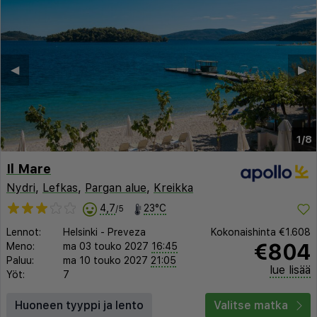
◀︎
▶︎
1/8
Il Mare
Nydri
,
Lefkas
,
Pargan alue
,
Kreikka
4,7
23°C
/5
Lennot:
Helsinki
-
Preveza
Kokonaishinta
€1.608
€804
Meno:
ma 03 touko 2027
16:45
Paluu:
ma 10 touko 2027
21:05
lue lisää
Yöt:
7
Huoneen tyyppi ja lento
Valitse matka