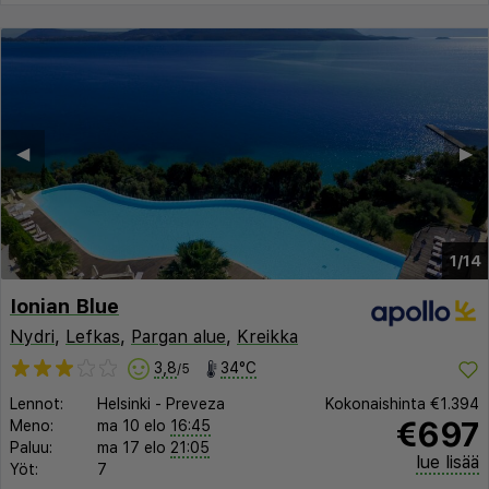
◀︎
▶︎
1/14
Ionian Blue
Nydri
,
Lefkas
,
Pargan alue
,
Kreikka
3,8
34°C
/5
Lennot:
Helsinki
-
Preveza
Kokonaishinta
€1.394
€697
Meno:
ma 10 elo
16:45
Paluu:
ma 17 elo
21:05
lue lisää
Yöt:
7