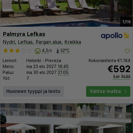
1/16
Palmyra Lefkas
Nydri
,
Lefkas
,
Pargan alue
,
Kreikka
4,5
32°C
/5
Lennot:
Helsinki
-
Preveza
Kokonaishinta
€1.184
€592
Meno:
ma 23 elo 2027
16:45
Paluu:
ma 30 elo 2027
21:05
lue lisää
Yöt:
7
Huoneen tyyppi ja lento
Valitse matka