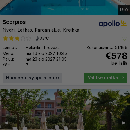
1/10
Scorpios
Nydri
,
Lefkas
,
Pargan alue
,
Kreikka
33°C
Lennot:
Helsinki
-
Preveza
Kokonaishinta
€1.156
€578
Meno:
ma 16 elo 2027
16:45
Paluu:
ma 23 elo 2027
21:05
lue lisää
Yöt:
7
Huoneen tyyppi ja lento
Valitse matka
◀︎
▶︎