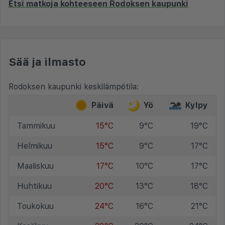
Etsi matkoja kohteeseen Rodoksen kaupunki
Sää ja ilmasto
Rodoksen kaupunki keskilämpötila:
Päivä
Yö
Kylpy
Tammikuu
15°C
9°C
19°C
Helmikuu
15°C
9°C
17°C
Maaliskuu
17°C
10°C
17°C
Huhtikuu
20°C
13°C
18°C
Toukokuu
24°C
16°C
21°C