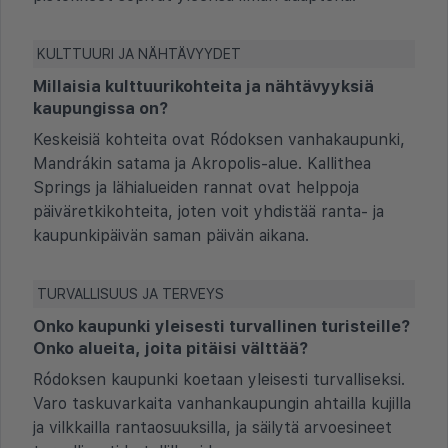
KULTTUURI JA NÄHTÄVYYDET
Millaisia kulttuurikohteita ja nähtävyyksiä
kaupungissa on?
Keskeisiä kohteita ovat Ródoksen vanhakaupunki,
Mandrákin satama ja Akropolis-alue. Kallithea
Springs ja lähialueiden rannat ovat helppoja
päiväretkikohteita, joten voit yhdistää ranta- ja
kaupunkipäivän saman päivän aikana.
TURVALLISUUS JA TERVEYS
Onko kaupunki yleisesti turvallinen turisteille?
Onko alueita, joita pitäisi välttää?
Ródoksen kaupunki koetaan yleisesti turvalliseksi.
Varo taskuvarkaita vanhankaupungin ahtailla kujilla
ja vilkkailla rantaosuuksilla, ja säilytä arvoesineet