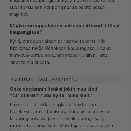
Ródoksen kaupungissa. Kysy hotellilta paikallisia
suosituksia sen kaupunginosan osalta, jossa
majoitut.
Käykö eurooppalainen sairaanhoitokortti tässä
kaupungissa?
Kyllä, eurooppalainen sairaanhoitokortti käy
Kreikassa myös Ródoksen kaupungissa. Lisäksi
matkavakuutus on suositeltava kuluihin, joita
järjestelmä ei kata.
KULTTUURI, TAVAT JA KÄYTÄNNÖT
Onko englannin lisäksi jokin muu kieli
“turistikieli”? Jos kyllä, mikä kieli?
Pääkieli on kreikka. Englantia käytetään
hotelleissa, ravintoloissa ja kaupoissa uudessa
kaupunginosassa ja vanhassakaupungissa, ja
rannan tuntumassa ruokalistoja on usein useilla