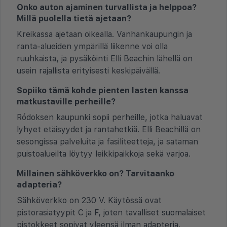
Onko auton ajaminen turvallista ja helppoa?
Millä puolella tietä ajetaan?
Kreikassa ajetaan oikealla. Vanhankaupungin ja
ranta-alueiden ympärillä liikenne voi olla
ruuhkaista, ja pysäköinti Elli Beachin lähellä on
usein rajallista erityisesti keskipäivällä.
Sopiiko tämä kohde pienten lasten kanssa
matkustaville perheille?
Ródoksen kaupunki sopii perheille, jotka haluavat
lyhyet etäisyydet ja rantahetkiä. Elli Beachillä on
sesongissa palveluita ja fasiliteetteja, ja sataman
puistoalueilta löytyy leikkipaikkoja sekä varjoa.
Millainen sähköverkko on? Tarvitaanko
adapteria?
Sähköverkko on 230 V. Käytössä ovat
pistorasiatyypit C ja F, joten tavalliset suomalaiset
pistokkeet sopivat yleensä ilman adapteria.