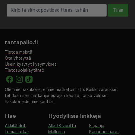
Tilaa
rantapallo.fi
Tietoa meistä
Ota yhteyttä
Usein kysytyt kysymykset
Tietosuojakäytäntö
Olemme hakukone, emme matkatoimisto. Kaikki varaukset
tehdään sen matkanjärjestäjän kautta, jonka valitset
hakukoneidemme kautta.
Hae
Hyödyllisiä linkkejä
Äkkilähdöt
Alle 18 vuotta
Espanja
Lomamatkat
Mallorca
Kanariansaaret