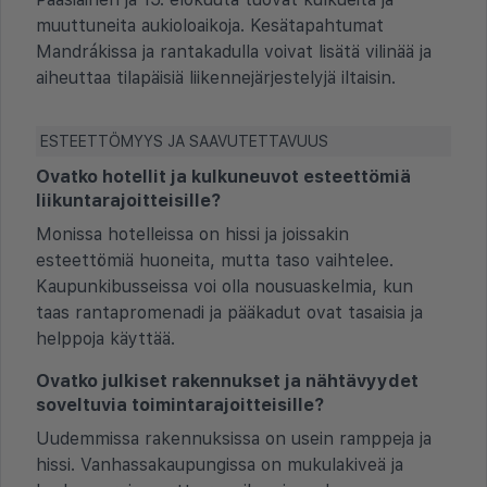
muuttuneita aukioloaikoja. Kesätapahtumat
Mandrákissa ja rantakadulla voivat lisätä vilinää ja
aiheuttaa tilapäisiä liikennejärjestelyjä iltaisin.
ESTEETTÖMYYS JA SAAVUTETTAVUUS
Ovatko hotellit ja kulkuneuvot esteettömiä
liikuntarajoitteisille?
Monissa hotelleissa on hissi ja joissakin
esteettömiä huoneita, mutta taso vaihtelee.
Kaupunkibusseissa voi olla nousuaskelmia, kun
taas rantapromenadi ja pääkadut ovat tasaisia ja
helppoja käyttää.
Ovatko julkiset rakennukset ja nähtävyydet
soveltuvia toimintarajoitteisille?
Uudemmissa rakennuksissa on usein ramppeja ja
hissi. Vanhassakaupungissa on mukulakiveä ja