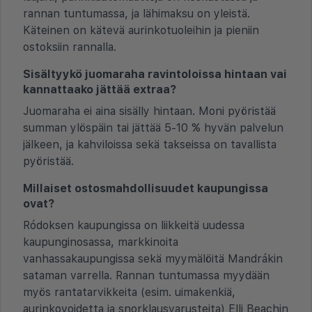
rannan tuntumassa, ja lähimaksu on yleistä.
Käteinen on kätevä aurinkotuoleihin ja pieniin
ostoksiin rannalla.
Sisältyykö juomaraha ravintoloissa hintaan vai
kannattaako jättää extraa?
Juomaraha ei aina sisälly hintaan. Moni pyöristää
summan ylöspäin tai jättää 5-10 % hyvän palvelun
jälkeen, ja kahviloissa sekä takseissa on tavallista
pyöristää.
Millaiset ostosmahdollisuudet kaupungissa
ovat?
Ródoksen kaupungissa on liikkeitä uudessa
kaupunginosassa, markkinoita
vanhassakaupungissa sekä myymälöitä Mandrákin
sataman varrella. Rannan tuntumassa myydään
myös rantatarvikkeita (esim. uimakenkiä,
aurinkovoidetta ja snorklausvarusteita) Elli Beachin