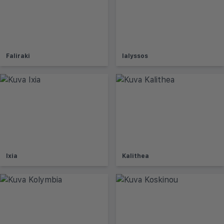
Faliraki
Ialyssos
Ixia
Kalithea