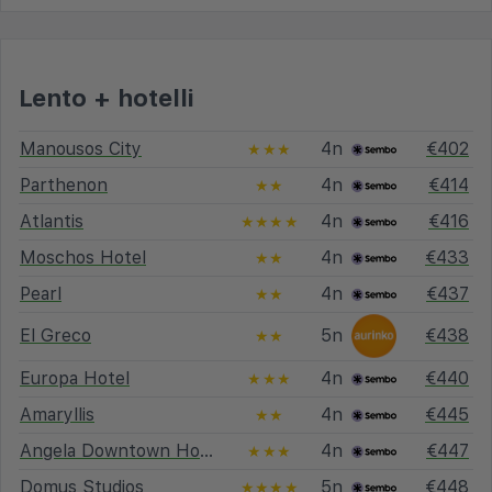
Lento + hotelli
Manousos City
4n
€402
★★★
Parthenon
4n
€414
★★
Atlantis
4n
€416
★★★★
Moschos Hotel
4n
€433
★★
Pearl
4n
€437
★★
El Greco
5n
€438
★★
Europa Hotel
4n
€440
★★★
Amaryllis
4n
€445
★★
Angela Downtown Hotel
4n
€447
★★★
Domus Studios
5n
€448
★★★★