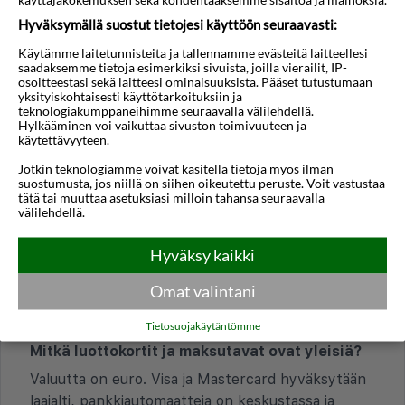
Hyväksymällä suostut tietojesi käyttöön seuraavasti:
TALOUS JA MAKSAMINEN
Millainen yleinen hintataso kaupungissa on?
Käytämme laitetunnisteita ja tallennamme evästeitä laitteellesi
saadaksemme tietoja esimerkiksi sivuista, joilla vierailit, IP-
Hintataso on suosituimmilla alueilla keskitasosta
osoitteestasi sekä laitteesi ominaisuuksista. Pääset tutustumaan
yksityiskohtaisesti käyttötarkoituksiin ja
korkeaan. Yksinkertaiset tavernat ja leipomot ovat
teknologiakumppaneihimme seuraavalla välilehdellä.
usein edullisia, kun taas rantaravintolat ja
Hylkääminen voi vaikuttaa sivuston toimivuuteen ja
käytettävyyteen.
vanhankaupungin ympäristön ravintolat voivat olla
selvästi kalliimpia.
Jotkin teknologiamme voivat käsitellä tietoja myös ilman
suostumusta, jos niillä on siihen oikeutettu peruste. Voit vastustaa
tätä tai muuttaa asetuksiasi milloin tahansa seuraavalla
Onko turistiveroja tai lisämaksuja (esim.
välilehdellä.
hotelliyöpymiseen)?
Majoitusvero maksetaan hotellille per huone per
Hyväksy kaikki
yö. Summa vaihtelee majoitustyypin ja sesongin
Omat valintani
mukaan, ja se ilmoitetaan varauksen yhteydessä
tai sisäänkirjautumisessa.
Tietosuojakäytäntömme
Mitkä luottokortit ja maksutavat ovat yleisiä?
Valuutta on euro. Visa ja Mastercard hyväksytään
laajalti, pankkiautomaatteja on keskustassa ja