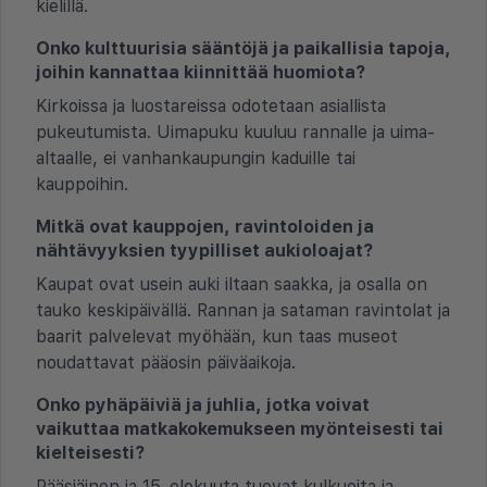
kielillä.
Onko kulttuurisia sääntöjä ja paikallisia tapoja,
joihin kannattaa kiinnittää huomiota?
Kirkoissa ja luostareissa odotetaan asiallista
pukeutumista. Uimapuku kuuluu rannalle ja uima-
altaalle, ei vanhankaupungin kaduille tai
kauppoihin.
Mitkä ovat kauppojen, ravintoloiden ja
nähtävyyksien tyypilliset aukioloajat?
Kaupat ovat usein auki iltaan saakka, ja osalla on
tauko keskipäivällä. Rannan ja sataman ravintolat ja
baarit palvelevat myöhään, kun taas museot
noudattavat pääosin päiväaikoja.
Onko pyhäpäiviä ja juhlia, jotka voivat
vaikuttaa matkakokemukseen myönteisesti tai
kielteisesti?
Pääsiäinen ja 15. elokuuta tuovat kulkueita ja