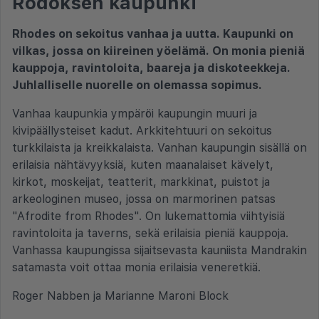
Rodoksen kaupunki
Rhodes on sekoitus vanhaa ja uutta. Kaupunki on
vilkas, jossa on kiireinen yöelämä. On monia pieniä
kauppoja, ravintoloita, baareja ja diskoteekkeja.
Juhlalliselle nuorelle on olemassa sopimus.
Vanhaa kaupunkia ympäröi kaupungin muuri ja
kivipäällysteiset kadut. Arkkitehtuuri on sekoitus
turkkilaista ja kreikkalaista. Vanhan kaupungin sisällä on
erilaisia nähtävyyksiä, kuten maanalaiset kävelyt,
kirkot, moskeijat, teatterit, markkinat, puistot ja
arkeologinen museo, jossa on marmorinen patsas
"Afrodite from Rhodes". On lukemattomia viihtyisiä
ravintoloita ja taverns, sekä erilaisia pieniä kauppoja.
Vanhassa kaupungissa sijaitsevasta kauniista Mandrakin
satamasta voit ottaa monia erilaisia veneretkiä.
Roger Nabben ja Marianne Maroni Block