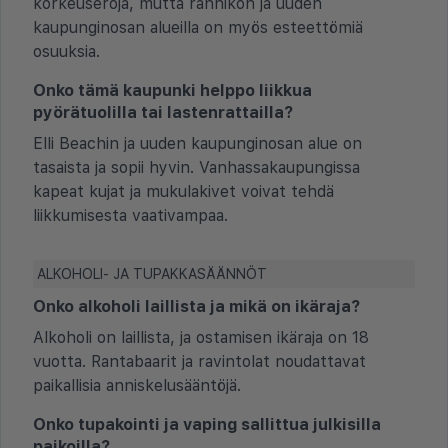
korkeuseroja, mutta rannikon ja uuden
kaupunginosan alueilla on myös esteettömiä
osuuksia.
Onko tämä kaupunki helppo liikkua
pyörätuolilla tai lastenrattailla?
Elli Beachin ja uuden kaupunginosan alue on
tasaista ja sopii hyvin. Vanhassakaupungissa
kapeat kujat ja mukulakivet voivat tehdä
liikkumisesta vaativampaa.
ALKOHOLI- JA TUPAKKASÄÄNNÖT
Onko alkoholi laillista ja mikä on ikäraja?
Alkoholi on laillista, ja ostamisen ikäraja on 18
vuotta. Rantabaarit ja ravintolat noudattavat
paikallisia anniskelusääntöjä.
Onko tupakointi ja vaping sallittua julkisilla
paikoilla?