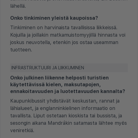
lähellä.
Onko tinkiminen yleistä kaupoissa?
Tinkiminen on harvinaista tavallisissa liikkeissä.
Kojuilla ja joillakin matkamuistomyyjillä hinnasta voi
joskus neuvotella, etenkin jos ostaa useamman
tuotteen.
INFRASTRUKTUURI JA LIIKKUMINEN
Onko julkinen liikenne helposti turistien
käytettävissä kielen, maksutapojen,
ennakoitavuuden ja luotettavuuden kannalta?
Kaupunkibussit yhdistävät keskustan, rannat ja
lähialueet, ja englanninkielinen informaatio on
tavallista. Liput ostetaan kioskista tai bussista, ja
sesongin aikana Mandrákin satamasta lähtee myös
veniretkiä.