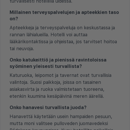
turvallisesti hotellilla uidessa.
Millainen terveyspalvelujen ja apteekkien taso
on?
Apteekkeja ja terveyspalveluja on keskustassa ja
rannan lähialueilla. Hotelli voi auttaa
lääkärikontaktissa ja ohjeistaa, jos tarvitset hoitoa
tai neuvoja.
Onko katukeittiö ja pienissä ravintoloissa
syöminen yleisesti turvallista?
Katuruoka, leipomot ja tavernat ovat turvallisia
valintoja. Suosi paikkoja, joissa on tasainen
asiakasvirta ja ruoka valmistetaan tuoreena,
etenkin kuumina kesäpäivinä meren äärellä.
Onko hanavesi turvallista juoda?
Hanavettä käytetään usein hampaiden pesuun,
mutta moni valitsee pulloveden juomavedeksi