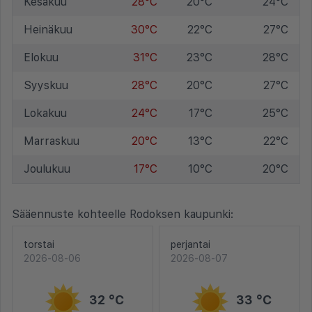
Kesäkuu
28°C
20°C
24°C
Heinäkuu
30°C
22°C
27°C
Elokuu
31°C
23°C
28°C
Syyskuu
28°C
20°C
27°C
Lokakuu
24°C
17°C
25°C
Marraskuu
20°C
13°C
22°C
Joulukuu
17°C
10°C
20°C
Sääennuste kohteelle Rodoksen kaupunki:
torstai
perjantai
2026-08-06
2026-08-07
32 °C
33 °C