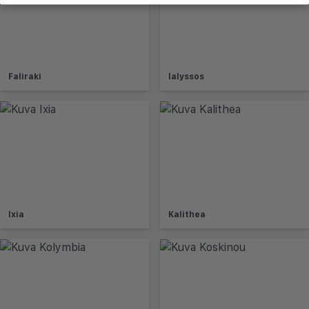
Faliraki
Ialyssos
Ixia
Kalithea