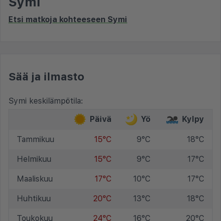
Symi
Etsi matkoja kohteeseen Symi
Sää ja ilmasto
Symi keskilämpötila:
Päivä
Yö
Kylpy
Tammikuu
15°C
9°C
18°C
Helmikuu
15°C
9°C
17°C
Maaliskuu
17°C
10°C
17°C
Huhtikuu
20°C
13°C
18°C
Toukokuu
24°C
16°C
20°C