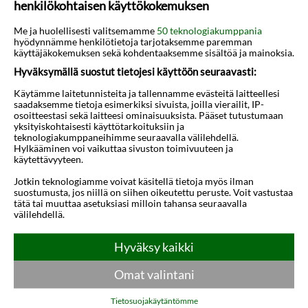
henkilökohtaisen käyttökokemuksen
Me ja huolellisesti valitsemamme
50 teknologiakumppania
hyödynnämme henkilötietoja tarjotaksemme paremman
käyttäjäkokemuksen sekä kohdentaaksemme sisältöä ja mainoksia.
Hyväksymällä suostut tietojesi käyttöön seuraavasti:
Käytämme laitetunnisteita ja tallennamme evästeitä laitteellesi
saadaksemme tietoja esimerkiksi sivuista, joilla vierailit, IP-
osoitteestasi sekä laitteesi ominaisuuksista. Pääset tutustumaan
Muut kohteet - Rodos
yksityiskohtaisesti käyttötarkoituksiin ja
teknologiakumppaneihimme seuraavalla välilehdellä.
Hylkääminen voi vaikuttaa sivuston toimivuuteen ja
käytettävyyteen.
Jotkin teknologiamme voivat käsitellä tietoja myös ilman
suostumusta, jos niillä on siihen oikeutettu peruste. Voit vastustaa
tätä tai muuttaa asetuksiasi milloin tahansa seuraavalla
välilehdellä.
Hyväksy kaikki
Afandou
Archangelos
Omat valintani
Tietosuojakäytäntömme