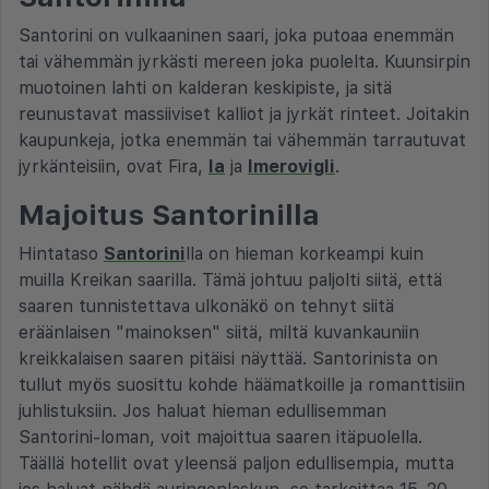
Santorini on vulkaaninen saari, joka putoaa enemmän
tai vähemmän jyrkästi mereen joka puolelta. Kuunsirpin
muotoinen lahti on kalderan keskipiste, ja sitä
reunustavat massiiviset kalliot ja jyrkät rinteet. Joitakin
kaupunkeja, jotka enemmän tai vähemmän tarrautuvat
jyrkänteisiin, ovat Fira,
Ia
ja
Imerovigli
.
Majoitus Santorinilla
Hintataso
Santorini
lla on hieman korkeampi kuin
muilla Kreikan saarilla. Tämä johtuu paljolti siitä, että
saaren tunnistettava ulkonäkö on tehnyt siitä
eräänlaisen "mainoksen" siitä, miltä kuvankauniin
kreikkalaisen saaren pitäisi näyttää. Santorinista on
tullut myös suosittu kohde häämatkoille ja romanttisiin
juhlistuksiin. Jos haluat hieman edullisemman
Santorini-loman, voit majoittua saaren itäpuolella.
Täällä hotellit ovat yleensä paljon edullisempia, mutta