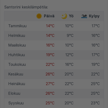
Santorini keskilämpötila:
Päivä
Yö
Kylpy
Tammikuu
14°C
10°C
17°C
Helmikuu
14°C
9°C
16°C
Maaliskuu
16°C
10°C
16°C
Huhtikuu
19°C
12°C
17°C
Toukokuu
22°C
16°C
19°C
Kesäkuu
26°C
20°C
22°C
Heinäkuu
27°C
22°C
25°C
Elokuu
26°C
22°C
25°C
Syyskuu
25°C
20°C
23°C