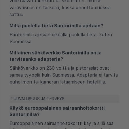
vuokraavat mönkijän tai skootterin, mutta
varovaisuus on tärkeää, koska onnettomuuksia
sattuu.
Millä puolella tietä Santorinilla ajetaan?
Santorinilla ajetaan oikealla puolella tietä, kuten
Suomessa.
Millainen sähköverkko Santorinilla on ja
tarvitaanko adapteria?
Sähköverkko on 230 volttia ja pistorasiat ovat
samaa tyyppiä kuin Suomessa. Adapteria ei tarvita
puhelimen tai kameran lataamiseen hotellilla.
TURVALLISUUS JA TERVEYS
Käykö eurooppalainen sairaanhoitokortti
Santorinilla?
Eurooppalainen sairaanhoitokortti käy ja sillä saa