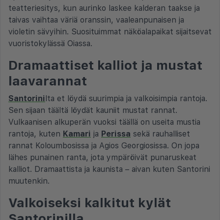
teatteriesitys, kun aurinko laskee kalderan taakse ja
taivas vaihtaa väriä oranssin, vaaleanpunaisen ja
violetin sävyihin. Suosituimmat näköalapaikat sijaitsevat
vuoristokylässä Oiassa.
Dramaattiset kalliot ja mustat
laavarannat
Santorini
lta et löydä suurimpia ja valkoisimpia rantoja.
Sen sijaan täältä löydät kauniit mustat rannat.
Vulkaanisen alkuperän vuoksi täällä on useita mustia
rantoja, kuten
Kamari
ja
Perissa
sekä rauhalliset
rannat Koloumbosissa ja Agios Georgiosissa. On jopa
lähes punainen ranta, jota ympäröivät punaruskeat
kalliot. Dramaattista ja kaunista – aivan kuten Santorini
muutenkin.
Valkoiseksi kalkitut kylät
Santorinilla