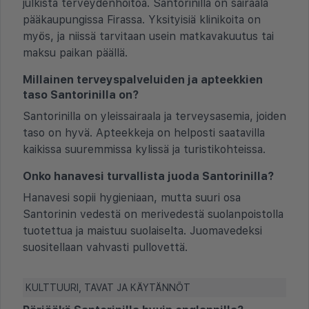
julkista terveydenhoitoa. Santorinilla on sairaala
pääkaupungissa Firassa. Yksityisiä klinikoita on
myös, ja niissä tarvitaan usein matkavakuutus tai
maksu paikan päällä.
Millainen terveyspalveluiden ja apteekkien
taso Santorinilla on?
Santorinilla on yleissairaala ja terveysasemia, joiden
taso on hyvä. Apteekkeja on helposti saatavilla
kaikissa suuremmissa kylissä ja turistikohteissa.
Onko hanavesi turvallista juoda Santorinilla?
Hanavesi sopii hygieniaan, mutta suuri osa
Santorinin vedestä on merivedestä suolanpoistolla
tuotettua ja maistuu suolaiselta. Juomavedeksi
suositellaan vahvasti pullovettä.
KULTTUURI, TAVAT JA KÄYTÄNNÖT