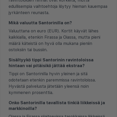
ravintoloiden hinnat ovat korkeita, mutta
edullisempia vaihtoehtoja löytyy hieman kauempaa
jyrkänteen reunasta.
Mikä valuutta Santorinilla on?
Valuuttana on euro (EUR). Kortit käyvät lähes
kaikkialla, etenkin Firassa ja Oiassa, mutta pieni
määrä käteistä on hyvä olla mukana pieniin
ostoksiin tai bussiin.
Sisältyykö tippi Santorinin ravintoloissa
hintaan vai pitäisikö jättää ekstraa?
Tippi on Santorinilla hyvin yleinen ja sitä
odotetaan etenkin paremmissa ravintoloissa.
Hyvästä palvelusta jätetään yleensä noin
kymmenen prosenttia.
Onko Santorinilla tavallista tinkiä liikkeissä ja
markkinoilla?
Oiassa ja Firassa sijaitsevissa tasokkaissa liikkeissä