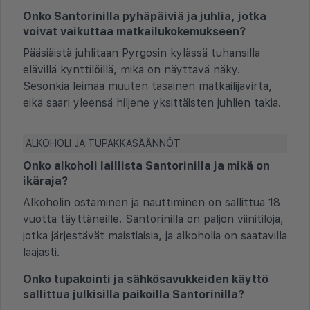
Onko Santorinilla pyhäpäiviä ja juhlia, jotka
voivat vaikuttaa matkailukokemukseen?
Pääsiäistä juhlitaan Pyrgosin kylässä tuhansilla
elävillä kynttilöillä, mikä on näyttävä näky.
Sesonkia leimaa muuten tasainen matkailijavirta,
eikä saari yleensä hiljene yksittäisten juhlien takia.
ALKOHOLI JA TUPAKKASÄÄNNÖT
Onko alkoholi laillista Santorinilla ja mikä on
ikäraja?
Alkoholin ostaminen ja nauttiminen on sallittua 18
vuotta täyttäneille. Santorinilla on paljon viinitiloja,
jotka järjestävät maistiaisia, ja alkoholia on saatavilla
laajasti.
Onko tupakointi ja sähkösavukkeiden käyttö
sallittua julkisilla paikoilla Santorinilla?