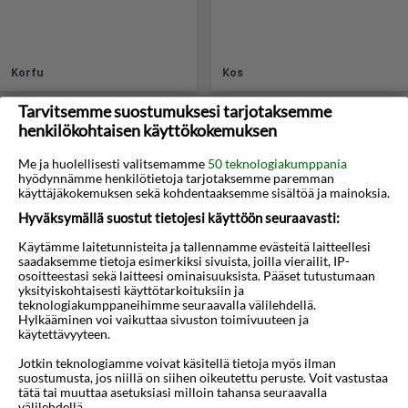
Korfu
Kos
Tarvitsemme suostumuksesi tarjotaksemme
henkilökohtaisen käyttökokemuksen
Me ja huolellisesti valitsemamme
50 teknologiakumppania
hyödynnämme henkilötietoja tarjotaksemme paremman
käyttäjäkokemuksen sekä kohdentaaksemme sisältöä ja mainoksia.
Hyväksymällä suostut tietojesi käyttöön seuraavasti:
Käytämme laitetunnisteita ja tallennamme evästeitä laitteellesi
Kreeta
Lesvos
saadaksemme tietoja esimerkiksi sivuista, joilla vierailit, IP-
osoitteestasi sekä laitteesi ominaisuuksista. Pääset tutustumaan
yksityiskohtaisesti käyttötarkoituksiin ja
teknologiakumppaneihimme seuraavalla välilehdellä.
Hylkääminen voi vaikuttaa sivuston toimivuuteen ja
käytettävyyteen.
Jotkin teknologiamme voivat käsitellä tietoja myös ilman
suostumusta, jos niillä on siihen oikeutettu peruste. Voit vastustaa
tätä tai muuttaa asetuksiasi milloin tahansa seuraavalla
välilehdellä.