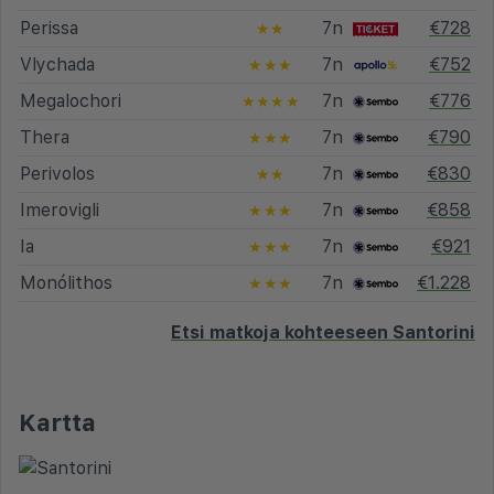
Perissa
7n
€728
★★
Vlychada
7n
€752
★★★
Megalochori
7n
€776
★★★★
Thera
7n
€790
★★★
Perivolos
7n
€830
★★
Imerovigli
7n
€858
★★★
Ia
7n
€921
★★★
Monólithos
7n
€1.228
★★★
Etsi matkoja kohteeseen Santorini
Kartta