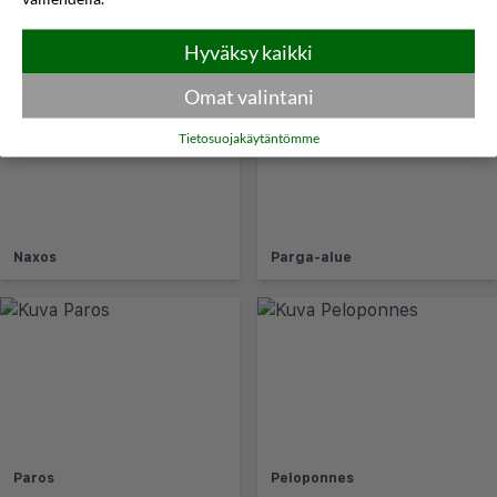
Milos
Mykonos
Hyväksy kaikki
Omat valintani
Tietosuojakäytäntömme
Naxos
Parga-alue
Paros
Peloponnes