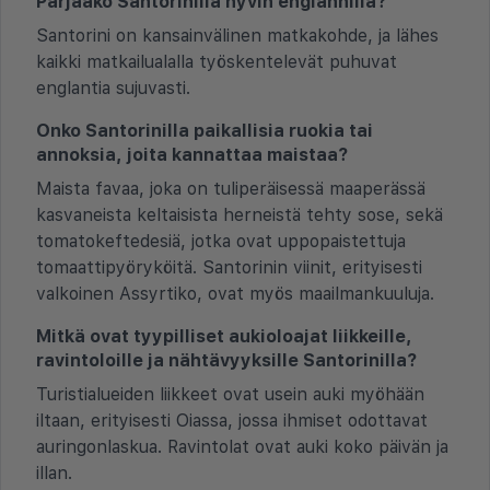
Pärjääkö Santorinilla hyvin englannilla?
Santorini on kansainvälinen matkakohde, ja lähes
kaikki matkailualalla työskentelevät puhuvat
englantia sujuvasti.
Onko Santorinilla paikallisia ruokia tai
annoksia, joita kannattaa maistaa?
Maista favaa, joka on tuliperäisessä maaperässä
kasvaneista keltaisista herneistä tehty sose, sekä
tomatokeftedesiä, jotka ovat uppopaistettuja
tomaattipyöryköitä. Santorinin viinit, erityisesti
valkoinen Assyrtiko, ovat myös maailmankuuluja.
Mitkä ovat tyypilliset aukioloajat liikkeille,
ravintoloille ja nähtävyyksille Santorinilla?
Turistialueiden liikkeet ovat usein auki myöhään
iltaan, erityisesti Oiassa, jossa ihmiset odottavat
auringonlaskua. Ravintolat ovat auki koko päivän ja
illan.