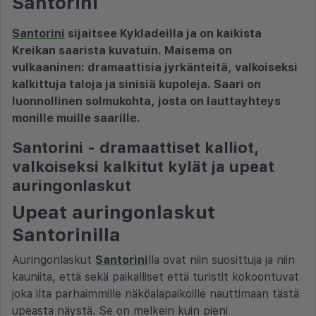
Santorini
Santorini
sijaitsee Kykladeilla ja on kaikista
Kreikan saarista kuvatuin. Maisema on
vulkaaninen: dramaattisia jyrkänteitä, valkoiseksi
kalkittuja taloja ja sinisiä kupoleja. Saari on
luonnollinen solmukohta, josta on lauttayhteys
monille muille saarille.
Santorini - dramaattiset kalliot,
valkoiseksi kalkitut kylät ja upeat
auringonlaskut
Upeat auringonlaskut
Santorinilla
Auringonlaskut
Santorini
lla ovat niin suosittuja ja niin
kauniita, että sekä paikalliset että turistit kokoontuvat
joka ilta parhaimmille näköalapaikoille nauttimaan tästä
upeasta näystä. Se on melkein kuin pieni