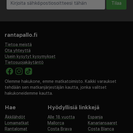
Tilaa
rantapallo.fi
Tietoa meistä
Ota yhteyttä
Usein kysytyt kysymykset
Tietosuojakäytäntö
Olemme hakukone, emme matkatoimisto. Kaikki varaukset
tehdään sen matkanjärjestäjän kautta, jonka valitset
hakukoneidemme kautta.
Hae
Hyödyllisiä linkkejä
Äkkilähdöt
Alle 18 vuotta
Espanja
Lomamatkat
Mallorca
Kanariansaaret
Rantalomat
Costa Brava
Costa Blanca