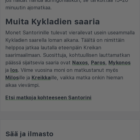
jos haluat nähdä auringonlaskun, se tarkoittaa 15–20
minuutin ajomatkaa.
Muita Kykladien saaria
Monet Santorinille tulevat vierailevat usein useammalla
Kykladien saarella loman aikana. Täältä on nimittäin
helppoa jatkaa lautalla eteenpäin Kreikan
saarimaailmaan. Suosittuja, kohtuullisen lauttamatkan
päässä sijaitsevia saaria ovat
Naxos
,
Paros
,
Mykonos
ja
Ios
. Viime vuosina moni on matkustanut myös
Milos
ille ja
Kreikka
ille, vaikka matka onkin hieman
aikaa vievämpi.
Etsi matkoja kohteeseen Santorini
Sää ja ilmasto