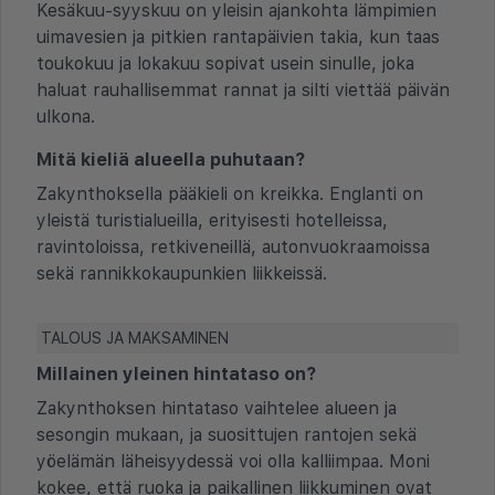
Kesäkuu-syyskuu on yleisin ajankohta lämpimien
uimavesien ja pitkien rantapäivien takia, kun taas
toukokuu ja lokakuu sopivat usein sinulle, joka
haluat rauhallisemmat rannat ja silti viettää päivän
ulkona.
Mitä kieliä alueella puhutaan?
Zakynthoksella pääkieli on kreikka. Englanti on
yleistä turistialueilla, erityisesti hotelleissa,
ravintoloissa, retkiveneillä, autonvuokraamoissa
sekä rannikkokaupunkien liikkeissä.
TALOUS JA MAKSAMINEN
Millainen yleinen hintataso on?
Zakynthoksen hintataso vaihtelee alueen ja
sesongin mukaan, ja suosittujen rantojen sekä
yöelämän läheisyydessä voi olla kalliimpaa. Moni
kokee, että ruoka ja paikallinen liikkuminen ovat