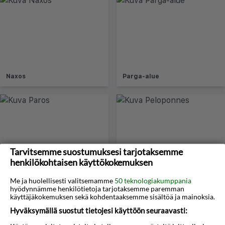
Naxos
Parga-alue
Tarvitsemme suostumuksesi tarjotaksemme
henkilökohtaisen käyttökokemuksen
Paros
Peloponnes
Me ja huolellisesti valitsemamme
50 teknologiakumppania
hyödynnämme henkilötietoja tarjotaksemme paremman
käyttäjäkokemuksen sekä kohdentaaksemme sisältöä ja mainoksia.
Hyväksymällä suostut tietojesi käyttöön seuraavasti: