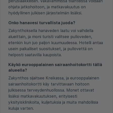
peruslääkkeisiin. Vakavammissa tilanteissa voidaan
ohjata jatkohoitoon, ja matkavakuutus on
hyödyllinen julkisen järjestelmän lisäksi.
Onko hanavesi turvallista juoda?
Zakynthoksella hanaveden laatu voi vaihdella
alueittain, ja moni turisti valitsee pulloveden,
etenkin kun juo paljon kuumuudessa. Hotelli antaa
usein paikalliset suositukset, ja pullovettä on
helposti saatavilla kaupoista.
Käykö eurooppalainen sairaanhoitokortti tällä
alueella?
Zakynthos sijaitsee Kreikassa, ja eurooppalainen
sairaanhoitokortti käy tarvittavaan hoitoon
julkisessa terveydenhuollossa. Monet ottavat
lisäksi matkavakuutuksen, erityisesti
yksityisklinikoita, kuljetuksia ja muita mahdollisia
kuluja varten.