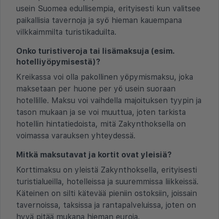
usein Suomea edullisempia, erityisesti kun valitsee
paikallisia tavernoja ja syö hieman kauempana
vilkkaimmilta turistikaduilta.
Onko turistiveroja tai lisämaksuja (esim.
hotelliyöpymisestä)?
Kreikassa voi olla pakollinen yöpymismaksu, joka
maksetaan per huone per yö usein suoraan
hotellille. Maksu voi vaihdella majoituksen tyypin ja
tason mukaan ja se voi muuttua, joten tarkista
hotellin hintatiedoista, mitä Zakynthoksella on
voimassa varauksen yhteydessä.
Mitkä maksutavat ja kortit ovat yleisiä?
Korttimaksu on yleistä Zakynthoksella, erityisesti
turistialueilla, hotelleissa ja suuremmissa liikkeissä.
Käteinen on silti kätevää pieniin ostoksiin, joissain
tavernoissa, taksissa ja rantapalveluissa, joten on
hyvä pitää mukana hieman euroja.