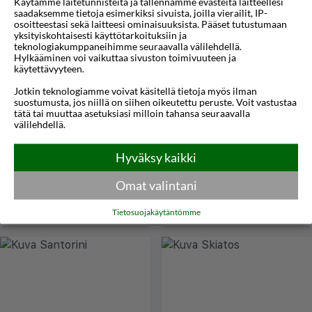
Käytämme laitetunnisteita ja tallennamme evästeitä laitteellesi
saadaksemme tietoja esimerkiksi sivuista, joilla vierailit, IP-
osoitteestasi sekä laitteesi ominaisuuksista. Pääset tutustumaan
yksityiskohtaisesti käyttötarkoituksiin ja
teknologiakumppaneihimme seuraavalla välilehdellä.
Hylkääminen voi vaikuttaa sivuston toimivuuteen ja
käytettävyyteen.
Poros
Preveza
Jotkin teknologiamme voivat käsitellä tietoja myös ilman
suostumusta, jos niillä on siihen oikeutettu peruste. Voit vastustaa
tätä tai muuttaa asetuksiasi milloin tahansa seuraavalla
välilehdellä.
Hyväksy kaikki
Omat valintani
Tietosuojakäytäntömme
Rodos
Samos