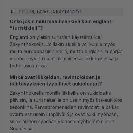
KULTTUURI, TAVAT JA KÄYTÄNNÖT
Onko jokin muu maailmankieli kuin englanti
“turistikieli”?
Englanti on yleisin turistien käyttämä kieli
Zakynthoksella. Joillakin alueilla voi kuulla myös
muita eurooppalaisia kieliä, mutta englannilla pärjää
yleensä hyvin ruoan tilaamisessa, liikkumisessa ja
hotelliasioinnissa.
Mitkä ovat liikkeiden, ravintoloiden ja
nähtävyyksien tyypilliset aukioloajat?
Zakynthoksella monilla liikkeillä on aukioloaika
päivisin, ja turistialueilla on usein myös ilta-aukioloa
sesonkina. Rantapromenadien ravintolat ja paikat
avautuvat usein iltapäivällä ja ovat auki myöhään,
sillä illallinen syödään yleensä myöhemmin kuin
Suomessa.