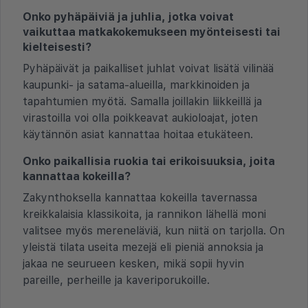
Onko pyhäpäiviä ja juhlia, jotka voivat
vaikuttaa matkakokemukseen myönteisesti tai
kielteisesti?
Pyhäpäivät ja paikalliset juhlat voivat lisätä vilinää
kaupunki- ja satama-alueilla, markkinoiden ja
tapahtumien myötä. Samalla joillakin liikkeillä ja
virastoilla voi olla poikkeavat aukioloajat, joten
käytännön asiat kannattaa hoitaa etukäteen.
Onko paikallisia ruokia tai erikoisuuksia, joita
kannattaa kokeilla?
Zakynthoksella kannattaa kokeilla tavernassa
kreikkalaisia klassikoita, ja rannikon lähellä moni
valitsee myös mereneläviä, kun niitä on tarjolla. On
yleistä tilata useita mezejä eli pieniä annoksia ja
jakaa ne seurueen kesken, mikä sopii hyvin
pareille, perheille ja kaveriporukoille.