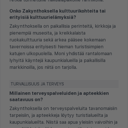
Onko Zakynthoksella kulttuurikohteita tai
erityisiä kulttuurielämyksiä?
Zakynthoksella on paikallisia perinteitä, kirkkoja ja
pienempiä museoita, ja kreikkalaista
ruokakulttuuria sekä arkea pääsee kokemaan
tavernoissa erityisesti hieman turistisimpien
katujen ulkopuolella. Moni yhdistää rantalomaan
lyhyitä käyntejä kaupunkialueilla ja paikallisilla
markkinoilla, jos niitä on tarjolla.
TURVALLISUUS JA TERVEYS
Millainen terveyspalveluiden ja apteekkien
saatavuus on?
Zakynthoksella on terveyspalveluita tavanomaisiin
tarpeisiin, ja apteekkeja löytyy turistialueilta ja
kaupunkialueilta. Niistä saa apua yleisiin vaivoihin ja