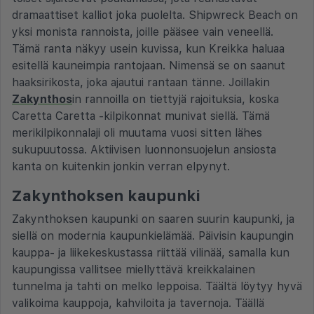
dramaattiset kalliot joka puolelta. Shipwreck Beach on
yksi monista rannoista, joille pääsee vain veneellä.
Tämä ranta näkyy usein kuvissa, kun Kreikka haluaa
esitellä kauneimpia rantojaan. Nimensä se on saanut
haaksirikosta, joka ajautui rantaan tänne. Joillakin
Zakynthos
in rannoilla on tiettyjä rajoituksia, koska
Caretta Caretta -kilpikonnat munivat siellä. Tämä
merikilpikonnalaji oli muutama vuosi sitten lähes
sukupuutossa. Aktiivisen luonnonsuojelun ansiosta
kanta on kuitenkin jonkin verran elpynyt.
Zakynthoksen kaupunki
Zakynthoksen kaupunki on saaren suurin kaupunki, ja
siellä on modernia kaupunkielämää. Päivisin kaupungin
kauppa- ja liikekeskustassa riittää vilinää, samalla kun
kaupungissa vallitsee miellyttävä kreikkalainen
tunnelma ja tahti on melko leppoisa. Täältä löytyy hyvä
valikoima kauppoja, kahviloita ja tavernoja. Täällä