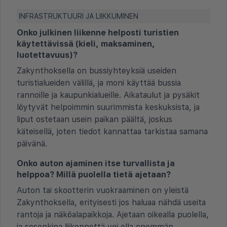
INFRASTRUKTUURI JA LIIKKUMINEN
Onko julkinen liikenne helposti turistien
käytettävissä (kieli, maksaminen,
luotettavuus)?
Zakynthoksella on bussiyhteyksiä useiden
turistialueiden välillä, ja moni käyttää bussia
rannoille ja kaupunkialueille. Aikataulut ja pysäkit
löytyvät helpoimmin suurimmista keskuksista, ja
liput ostetaan usein paikan päältä, joskus
käteisellä, joten tiedot kannattaa tarkistaa samana
päivänä.
Onko auton ajaminen itse turvallista ja
helppoa? Millä puolella tietä ajetaan?
Auton tai skootterin vuokraaminen on yleistä
Zakynthoksella, erityisesti jos haluaa nähdä useita
rantoja ja näköalapaikkoja. Ajetaan oikealla puolella,
ja sesonkina liikennettä voi olla enemmän