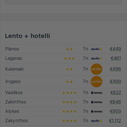
Lento + hotelli
Planos
7n
€449
★★
Laganas
7n
€461
★★★
Kalamaki
7n
€498
★★
Argassi
7n
€499
★★
Vasilikos
7n
€822
★★★★
Zakinthos
7n
€848
★★★★
Alykes
7n
€959
★★★★
Zakynthos
7n
€1.112
★★★★