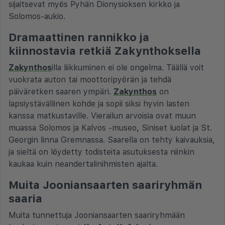
sijaitsevat myös Pyhän Dionysioksen kirkko ja
Solomos-aukio.
Dramaattinen rannikko ja
kiinnostavia retkiä Zakynthoksella
Zakynthos
illa liikkuminen ei ole ongelma. Täällä voit
vuokrata auton tai moottoripyörän ja tehdä
päiväretken saaren ympäri.
Zakynthos
on
lapsiystävällinen kohde ja sopii siksi hyvin lasten
kanssa matkustaville. Vierailun arvoisia ovat muun
muassa Solomos ja Kalvos -museo, Siniset luolat ja St.
Georgin linna Gremnassa. Saarella on tehty kaivauksia,
ja sieltä on löydetty todisteita asutuksesta niinkin
kaukaa kuin neandertalinihmisten ajalta.
Muita Jooniansaarten saariryhmän
saaria
Muita tunnettuja Jooniansaarten saariryhmään