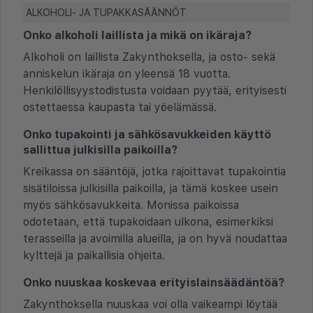
ALKOHOLI- JA TUPAKKASÄÄNNÖT
Onko alkoholi laillista ja mikä on ikäraja?
Alkoholi on laillista Zakynthoksella, ja osto- sekä
anniskelun ikäraja on yleensä 18 vuotta.
Henkilöllisyystodistusta voidaan pyytää, erityisesti
ostettaessa kaupasta tai yöelämässä.
Onko tupakointi ja sähkösavukkeiden käyttö
sallittua julkisilla paikoilla?
Kreikassa on sääntöjä, jotka rajoittavat tupakointia
sisätiloissa julkisilla paikoilla, ja tämä koskee usein
myös sähkösavukkeita. Monissa paikoissa
odotetaan, että tupakoidaan ulkona, esimerkiksi
terasseilla ja avoimilla alueilla, ja on hyvä noudattaa
kylttejä ja paikallisia ohjeita.
Onko nuuskaa koskevaa erityislainsäädäntöä?
Zakynthoksella nuuskaa voi olla vaikeampi löytää