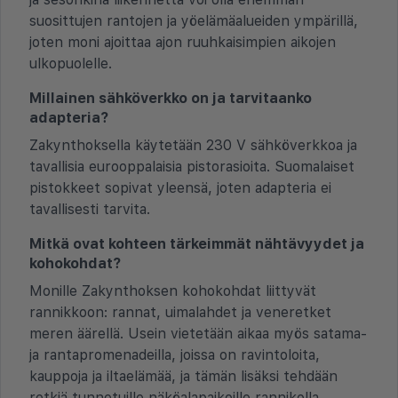
suosittujen rantojen ja yöelämäalueiden ympärillä,
joten moni ajoittaa ajon ruuhkaisimpien aikojen
ulkopuolelle.
Millainen sähköverkko on ja tarvitaanko
adapteria?
Zakynthoksella käytetään 230 V sähköverkkoa ja
tavallisia eurooppalaisia pistorasioita. Suomalaiset
pistokkeet sopivat yleensä, joten adapteria ei
tavallisesti tarvita.
Mitkä ovat kohteen tärkeimmät nähtävyydet ja
kohokohdat?
Monille Zakynthoksen kohokohdat liittyvät
rannikkoon: rannat, uimalahdet ja veneretket
meren äärellä. Usein vietetään aikaa myös satama-
ja rantapromenadeilla, joissa on ravintoloita,
kauppoja ja iltaelämää, ja tämän lisäksi tehdään
retkiä tunnetuille näköalapaikoille rannikolla.