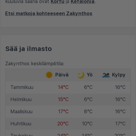
kuuluvia saaria ovat
Korfu
ja
Kefalonia
.
Etsi matkoja kohteeseen Zakynthos
Sää ja ilmasto
Zakynthos keskilämpötila:
Päivä
Yö
Kylpy
Tammikuu
14°C
6°C
16°C
Helmikuu
15°C
6°C
16°C
Maaliskuu
17°C
8°C
16°C
Huhtikuu
20°C
10°C
17°C
Toukokuu
24°C
14°C
20°C