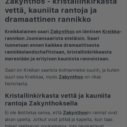
Zakynthos - kristallinkirkasta
vettä, kauniita rantoja ja
dramaattinen rannikko
Kreikkalainen saari
Zakynthos
on läntisen
Kreikka
-
rannikon Jooniansaarista eteläisin. Saari
tunnetaan ennen kaikkea dramaattisesta
rannikkolandschaftistaan, kristallinkirkkaasta
merestään ja erityisen kauniista rannoistaan.
Saari on Kreikan saarista kolmanneksi suurin, ja kuten
suuri osa Kreikkaa, myös
Zakynthos
on rikas
historiasta.
Kristallinkirkasta vettä ja kauniita
rantoja Zakynthoksella
Ei ole liioittelua sanoa, että
Zakynthos
in rannat ovat
aivan upeita. Jotkut ovat pitkiä ja kapeita, kun taas
toiset sijaitsevat poukamassa, jota reunustavat