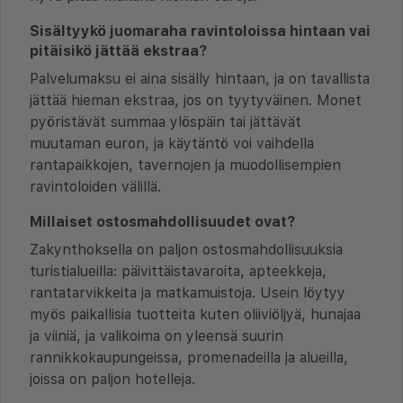
Sisältyykö juomaraha ravintoloissa hintaan vai
pitäisikö jättää ekstraa?
Palvelumaksu ei aina sisälly hintaan, ja on tavallista
jättää hieman ekstraa, jos on tyytyväinen. Monet
pyöristävät summaa ylöspäin tai jättävät
muutaman euron, ja käytäntö voi vaihdella
rantapaikkojen, tavernojen ja muodollisempien
ravintoloiden välillä.
Millaiset ostosmahdollisuudet ovat?
Zakynthoksella on paljon ostosmahdollisuuksia
turistialueilla: päivittäistavaroita, apteekkeja,
rantatarvikkeita ja matkamuistoja. Usein löytyy
myös paikallisia tuotteita kuten oliiviöljyä, hunajaa
ja viiniä, ja valikoima on yleensä suurin
rannikkokaupungeissa, promenadeilla ja alueilla,
joissa on paljon hotelleja.