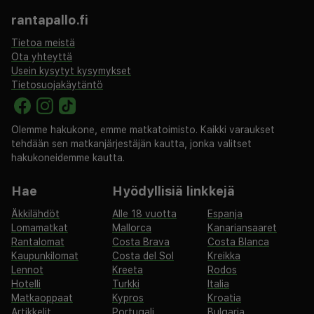
rantapallo.fi
Tietoa meistä
Ota yhteyttä
Usein kysytyt kysymykset
Tietosuojakäytäntö
Olemme hakukone, emme matkatoimisto. Kaikki varaukset
tehdään sen matkanjärjestäjän kautta, jonka valitset
hakukoneidemme kautta.
Hae
Hyödyllisiä linkkejä
Äkkilähdöt
Alle 18 vuotta
Espanja
Lomamatkat
Mallorca
Kanariansaaret
Rantalomat
Costa Brava
Costa Blanca
Kaupunkilomat
Costa del Sol
Kreikka
Lennot
Kreeta
Rodos
Hotelli
Turkki
Italia
Matkaoppaat
Kypros
Kroatia
Artikkelit
Portugali
Bulgaria