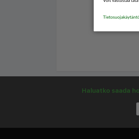
Voit vastustaa tätä
Tietosuojakäytän
Haluatko saada hou