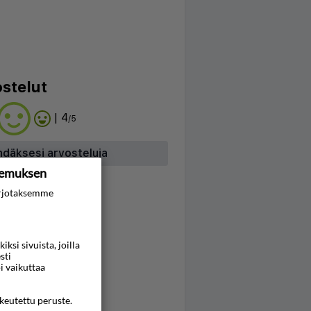
stelut
| 4
/5
hdäksesi arvosteluja
kemuksen
rjotaksemme
si sivuista, joilla
sti
i vaikuttaa
ikeutettu peruste.