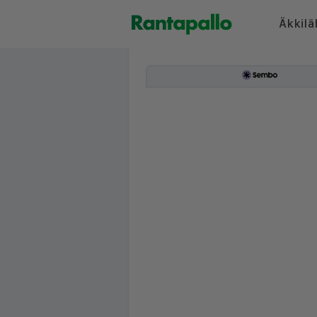
Äkkilä