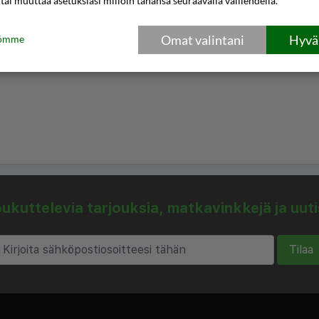
 tai muuttaa asetuksiasi milloin tahansa seuraavalla välilehdellä.
Omat valintani
Hyväk
tömme
kuttelevia tarjouksia, matkavinkkejä ja uut
Tilaa