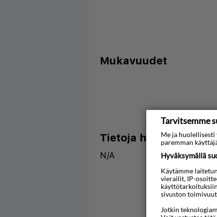
Mukavuudet
Tarvitsemme s
Me ja huolellises
Tietoja hotellista
paremman käyttäjä
N/A
Hyväksymällä suos
Käytämme laitetunni
vierailit, IP-osoit
käyttötarkoituksii
sivuston toimivuut
Jotkin teknologiamm