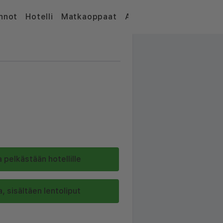
nnot
Hotelli
Matkaoppaat
Artikkelit
 pelkästään hotellille
, sisältäen lentoliput