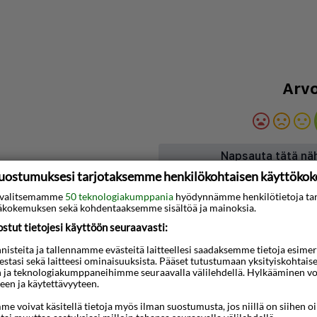
Arvo
Napsauta tätä nä
uostumuksesi tarjotaksemme henkilökohtaisen käyttöko
ti valitsemamme
50 teknologiakumppania
hyödynnämme henkilötietoja ta
Kartta
kokemuksen sekä kohdentaaksemme sisältöä ja mainoksia.
tut tietojesi käyttöön seuraavasti:
steita ja tallennamme evästeitä laitteellesi saadaksemme tietoja esimerkik
teestasi sekä laitteesi ominaisuuksista. Pääset tutustumaan yksityiskohtaise
n ja teknologiakumppaneihimme seuraavalla välilehdellä. Hylkääminen vo
een ja käytettävyyteen.
e voivat käsitellä tietoja myös ilman suostumusta, jos niillä on siihen o