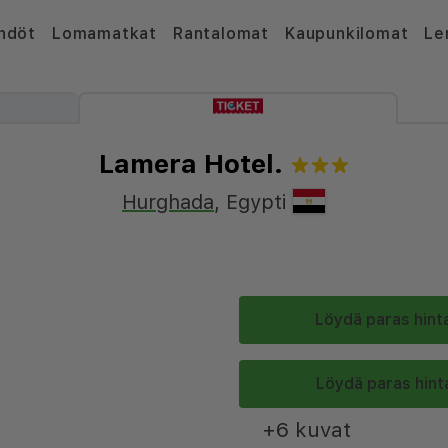
hdöt
Lomamatkat
Rantalomat
Kaupunkilomat
Le
Lamera Hotel.
Hurghada
,
Egypti
Löydä paras hinta
Löydä paras hinta
+6 kuvat