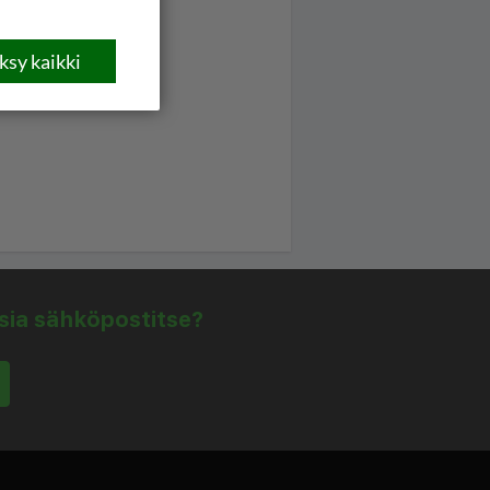
sy kaikki
isia sähköpostitse?