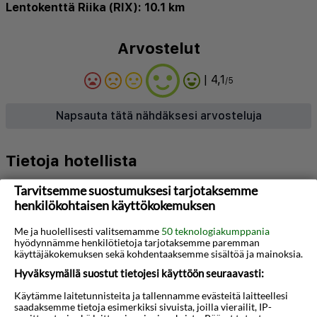
Lentokenttä Riika (RIX): 10.1 km
Arvostelut
| 4,1
/5
Napsauta tätä nähdäksesi arvosteluja
Tietoja hotellista
Tämä arvokas boutique-hotelli sijaitsee upealla
Tarvitsemme suostumuksesi tarjotaksemme
henkilökohtaisen käyttökokemuksen
paikalla aivan Riian vanhankaupungin sydämessä.
Väinäjoen ranta on vain 5 minuutin kävelymatkan
Me ja huolellisesti valitsemamme
50 teknologiakumppania
hyödynnämme henkilötietoja tarjotaksemme paremman
päässä. Myös Riian linnalle on vain lyhyt
käyttäjäkokemuksen sekä kohdentaaksemme sisältöä ja mainoksia.
kävelymatka, jonka varrella voi ihailla joitain
Hyväksymällä suostut tietojesi käyttöön seuraavasti:
maailman hienoimpia art nouveau -rakennuksia.
Käytämme laitetunnisteita ja tallennamme evästeitä laitteellesi
saadaksemme tietoja esimerkiksi sivuista, joilla vierailit, IP-
Nähtävyyksistä kiinnostuneet vieraat voivat