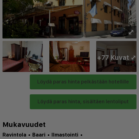
⤢
+77 Kuvat ⤢
Löydä paras hinta pelkästään hotellille
Löydä paras hinta, sisältäen lentoliput
Mukavuudet
Ravintola
•
Baari
•
Ilmastointi
•