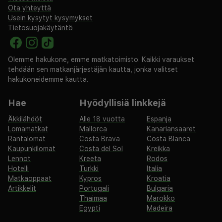
Ota yhteyttä
Usein kysytyt kysymykset
Tietosuojakäytäntö
Olemme hakukone, emme matkatoimisto. Kaikki varaukset
tehdään sen matkanjärjestäjän kautta, jonka valitset
hakukoneidemme kautta.
Hae
Hyödyllisiä linkkejä
Äkkilähdöt
Alle 18 vuotta
Espanja
Lomamatkat
Mallorca
Kanariansaaret
Rantalomat
Costa Brava
Costa Blanca
Kaupunkilomat
Costa del Sol
Kreikka
Lennot
Kreeta
Rodos
Hotelli
Turkki
Italia
Matkaoppaat
Kypros
Kroatia
Artikkelit
Portugali
Bulgaria
Thaimaa
Marokko
Egypti
Madeira