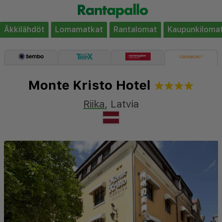
Äkkilähdöt
Lomamatkat
Rantalomat
Kaupunkiloma
Monte Kristo Hotel
Riika
,
Latvia