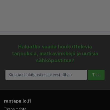
Ranta: 20 km | Golfkenttä: 10 km | Linja-
autoasema: 200 m
Baari/baareja | Ravintola/ravintoloita
Haluatko saada houkuttelevia
tarjouksia, matkavinkkejä ja uutisia
sähköpostitse?
Tilaa
rantapallo.fi
Tietoa meistä