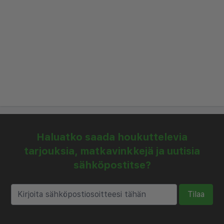
Aamiaismahdollisuus on saatavilla hotellin
kutsuvassa ruokailutilassa. Paikan päällä oleva
ravintola tarjoaa valikoiman paikallisia ja
kansainvälisiä ruokia koko päivän, kun taas baari
tarjoaa täydellisen paikan rentoutua
suosikkijuomasi kanssa. Ystävällinen henkilökunta
on aina valmis auttamaan suositusten ja
varauksien kanssa.
Monte Kristo Hotel tarjoaa myös käteviä
Haluatko saada houkuttelevia
mukavuuksia, kuten 24 tunnin vastaanoton,
tarjouksia, matkavinkkejä ja uutisia
matkatavaroiden säilytyksen ja
sähköpostitse?
lentokenttäkuljetuspalvelut. Olitpa matkustamassa
työ- tai vapaa-ajan vuoksi, arvostat hotellin
Tilaa
huomiota yksityiskohtiin ja sitoutumista vieraiden
tyytyväisyyteen. Kokea mukavuutta ja kätevyyttä