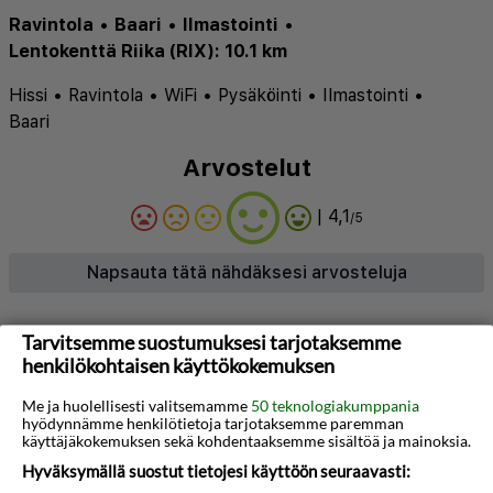
Ravintola
•
Baari
•
Ilmastointi
•
Lentokenttä Riika (RIX): 10.1 km
Hissi
•
Ravintola
•
WiFi
•
Pysäköinti
•
Ilmastointi
•
Baari
Arvostelut
| 4,1
/5
Napsauta tätä nähdäksesi arvosteluja
Tietoja hotellista
Tarvitsemme suostumuksesi tarjotaksemme
henkilökohtaisen käyttökokemuksen
Monte Kristo Hotel toivottaa vieraat tervetulleiksi
Me ja huolellisesti valitsemamme
50 teknologiakumppania
yhdistämällä klassista viehätystä ja modernia
hyödynnämme henkilötietoja tarjotaksemme paremman
käyttäjäkokemuksen sekä kohdentaaksemme sisältöä ja mainoksia.
mukavuutta kaupungin sydämessä. Sen keskeinen
Hyväksymällä suostut tietojesi käyttöön seuraavasti:
sijainti tekee siitä ihanteellisen tukikohdan