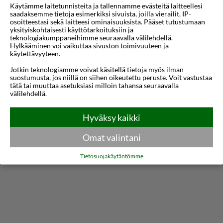
Käytämme laitetunnisteita ja tallennamme evästeitä laitteellesi
paikallisten nähtävyyksien, ostosalueiden ja
saadaksemme tietoja esimerkiksi sivuista, joilla vierailit, IP-
vilkkaan yöelämän tutkimiseen. Hotellin elegantti
osoitteestasi sekä laitteesi ominaisuuksista. Pääset tutustumaan
yksityiskohtaisesti käyttötarkoituksiin ja
julkisivu ja kutsuva aulakäytävä luovat sävyn
teknologiakumppaneihimme seuraavalla välilehdellä.
Hylkääminen voi vaikuttaa sivuston toimivuuteen ja
unohtumattomalle oleskelulle, olitpa sitten
käytettävyyteen.
liikematkalla tai lomalla.
Jotkin teknologiamme voivat käsitellä tietoja myös ilman
suostumusta, jos niillä on siihen oikeutettu peruste. Voit vastustaa
tätä tai muuttaa asetuksiasi milloin tahansa seuraavalla
Jokainen huone Monte Kristo Hotelissa on
välilehdellä.
huolellisesti suunniteltu tarjoamaan rentouttava
Näytä lisää
pakopaikka kiireisen päivän jälkeen. Vierailla on
Hyväksy kaikki
mahdollisuus valita eri huonetyyppien välillä,
Kartta
Omat valintani
mukaan lukien kodikkaat yhden hengen huoneet,
Tietosuojakäytäntömme
tilavat kahden hengen huoneet ja tyylikkäät sviitit.
Kaikissa huoneissa on mukavat sängyt, ilmainen
Wi-Fi, litteänäyttöiset televisiot ja yksityiset
kylpyhuoneet ilmaisilla hygieniatuotteilla.