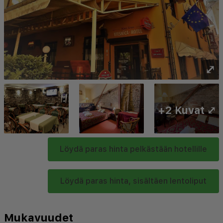
⤢
+2 Kuvat ⤢
Löydä paras hinta pelkästään hotellille
Löydä paras hinta, sisältäen lentoliput
Mukavuudet