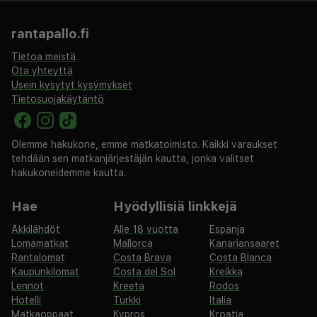
Monte Kristo Hotelissa, kodissasi poissa kotoa.
rantapallo.fi
Tietoa meistä
Ota yhteyttä
Usein kysytyt kysymykset
Tietosuojakäytäntö
Olemme hakukone, emme matkatoimisto. Kaikki varaukset
tehdään sen matkanjärjestäjän kautta, jonka valitset
hakukoneidemme kautta.
Hae
Hyödyllisiä linkkejä
Äkkilähdöt
Alle 18 vuotta
Espanja
Lomamatkat
Mallorca
Kanariansaaret
Rantalomat
Costa Brava
Costa Blanca
Kaupunkilomat
Costa del Sol
Kreikka
Lennot
Kreeta
Rodos
Hotelli
Turkki
Italia
Matkaoppaat
Kypros
Kroatia