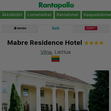
Äkkilähdöt
Lomamatkat
Rantalomat
Kaupunkiloma
Mabre Residence Hotel
Vilna
,
Liettua