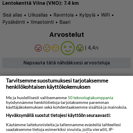
Lentokenttä Vilna (VNO): 7.4 km
Sisä allas
•
Ulkoallas
•
Ravintola
•
Kylpylä
•
WiFi
•
Pysäköinti
•
Ilmastointi
•
Baari
Arvostelut
| 4,4
/5
Napsauta tätä nähdäksesi arvosteluja
Tarvitsemme suostumuksesi tarjotaksemme
Tietoja hotellista
henkilökohtaisen käyttökokemuksen
Mabre Residence Hotel toivottaa vieraat
Me ja huolellisesti valitsemamme
50 teknologiakumppania
tervetulleiksi ainutlaatuiseen oleskeluun Vilnan
hyödynnämme henkilötietoja tarjotaksemme paremman
käyttäjäkokemuksen sekä kohdentaaksemme sisältöä ja mainoksia.
vanhassakaupungissa. Kauniisti restauroidussa
Hyväksymällä suostut tietojesi käyttöön seuraavasti:
1500-luvun luostarissa sijaitseva hotelli yhdistää
Käytämme laitetunnisteita ja tallennamme evästeitä laitteellesi
historiallista viehätystä moderniin mukavuuteen.
saadaksemme tietoja esimerkiksi sivuista, joilla vierailit, IP-