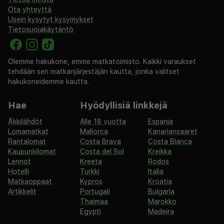
Ota yhteyttä
Usein kysytyt kysymykset
Tietosuojakäytäntö
Olemme hakukone, emme matkatoimisto. Kaikki varaukset
tehdään sen matkanjärjestäjän kautta, jonka valitset
hakukoneidemme kautta.
Hae
Hyödyllisiä linkkejä
Äkkilähdöt
Alle 18 vuotta
Espanja
Lomamatkat
Mallorca
Kanariansaaret
Rantalomat
Costa Brava
Costa Blanca
Kaupunkilomat
Costa del Sol
Kreikka
Lennot
Kreeta
Rodos
Hotelli
Turkki
Italia
Matkaoppaat
Kypros
Kroatia
Artikkelit
Portugali
Bulgaria
Thaimaa
Marokko
Egypti
Madeira