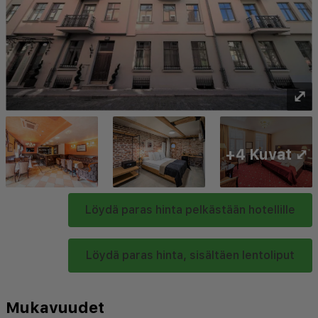
⤢
+4 Kuvat ⤢
Löydä paras hinta pelkästään hotellille
Löydä paras hinta, sisältäen lentoliput
Mukavuudet