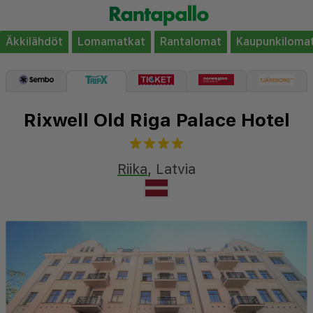
Äkkilähdöt
Lomamatkat
Rantalomat
Kaupunkiloma
Rixwell Old Riga Palace Hotel
Riika
,
Latvia