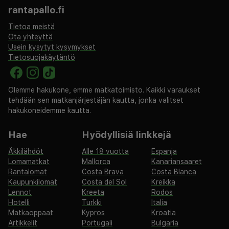
rantapallo.fi
Tietoa meistä
Ota yhteyttä
Usein kysytyt kysymykset
Tietosuojakäytäntö
Olemme hakukone, emme matkatoimisto. Kaikki varaukset
tehdään sen matkanjärjestäjän kautta, jonka valitset
hakukoneidemme kautta.
Hae
Hyödyllisiä linkkejä
Äkkilähdöt
Alle 18 vuotta
Espanja
Lomamatkat
Mallorca
Kanariansaaret
Rantalomat
Costa Brava
Costa Blanca
Kaupunkilomat
Costa del Sol
Kreikka
Lennot
Kreeta
Rodos
Hotelli
Turkki
Italia
Matkaoppaat
Kypros
Kroatia
Artikkelit
Portugali
Bulgaria