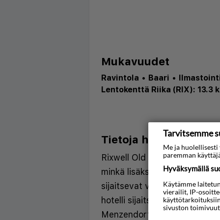
Mukavuudet
Ravintola
•
Baari
•
Ilmastoint
Lentokenttä Riika (RIX): 13.3 
Tarvitsemme s
Tietoja hotellista
Me ja huolellises
paremman käyttäjä
Rixwell Old Riga Palace Hotel
Hyväksymällä suos
minkä lisäksi Jugendtaloja ja
Käytämme laitetunni
sijaitsevat vain muutaman a
vierailit, IP-osoit
hotelli sijaitsee 0,3 km:n pää
käyttötarkoituksii
sivuston toimivuut
Menzendorff-talo ja 0,3 km: