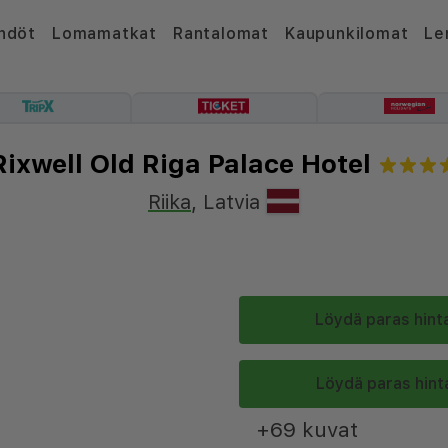
hdöt
Lomamatkat
Rantalomat
Kaupunkilomat
Le
Rixwell Old Riga Palace Hotel
Riika
,
Latvia
Löydä paras hinta
Löydä paras hinta
+69 kuvat