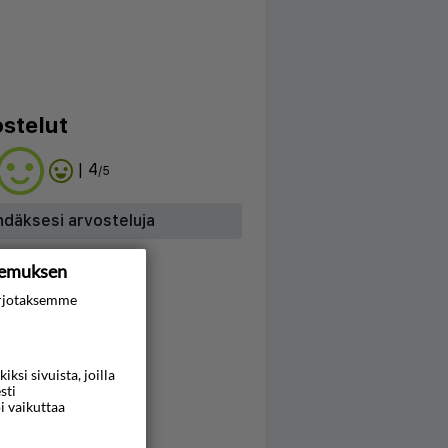
stelut
| 4
/5
hdäksesi arvosteluja
kemuksen
rjotaksemme
si sivuista, joilla
sti
i vaikuttaa