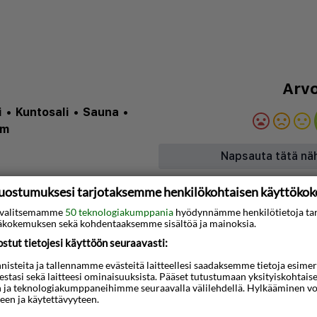
Arvo
i
•
Kuntosali
•
Sauna
•
km
Napsauta tätä nä
uostumuksesi tarjotaksemme henkilökohtaisen käyttöko
Kartta
ti valitsemamme
50 teknologiakumppania
hyödynnämme henkilötietoja ta
kokemuksen sekä kohdentaaksemme sisältöä ja mainoksia.
 sijaitsee keskustassa,
tut tietojesi käyttöön seuraavasti:
 Riian elokuvamuseo
steita ja tallennamme evästeitä laitteellesi saadaksemme tietoja esimerkik
skeleen päässä. Tämä
teestasi sekä laitteesi ominaisuuksista. Pääset tutustumaan yksityiskohtaise
ssä kohteesta
n ja teknologiakumppaneihimme seuraavalla välilehdellä. Hylkääminen vo
een ja käytettävyyteen.
n päässä kohteesta Pyhän