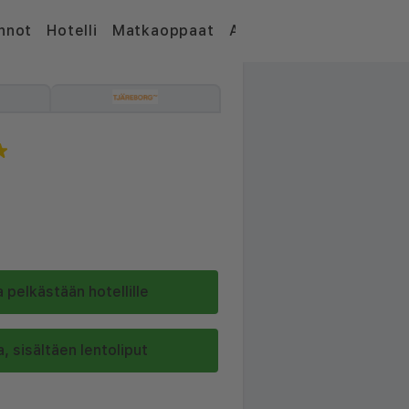
nnot
Hotelli
Matkaoppaat
Artikkelit
 pelkästään hotellille
, sisältäen lentoliput