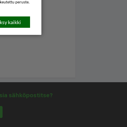
ikeutettu peruste.
sy kaikki
isia sähköpostitse?