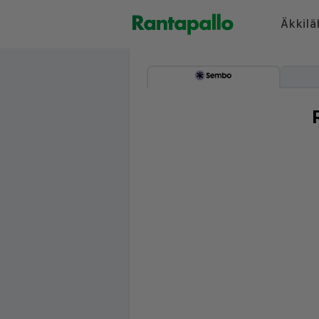
Äkkilä