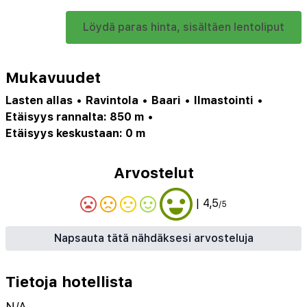
Löydä paras hinta, sisältäen lentoliput
Mukavuudet
Lasten allas
•
Ravintola
•
Baari
•
Ilmastointi
•
Etäisyys rannalta: 850 m
•
Etäisyys keskustaan: 0 m
Arvostelut
| 4,5
/5
Napsauta tätä nähdäksesi arvosteluja
Tietoja hotellista
N/A