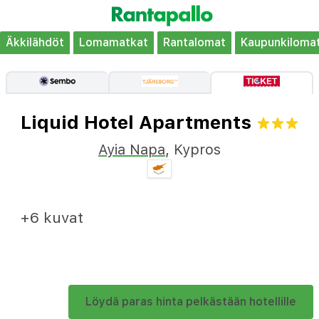
Äkkilähdöt
Lomamatkat
Rantalomat
Kaupunkiloma
Liquid Hotel Apartments
Ayia Napa
,
Kypros
+6 kuvat
Löydä paras hinta pelkästään hotellille