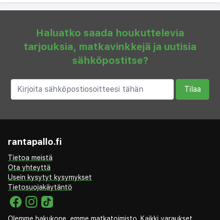
Haluatko saada houkuttelevia
tarjouksia, matkavinkkejä ja uutisia
sähköpostitse?
Tilaa
rantapallo.fi
Tietoa meistä
Ota yhteyttä
Usein kysytyt kysymykset
Tietosuojakäytäntö
Olemme hakukone, emme matkatoimisto. Kaikki varaukset