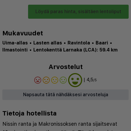
Löydä paras hinta, sisältäen lentoliput
Mukavuudet
Uima-allas
•
Lasten allas
•
Ravintola
•
Baari
•
Ilmastointi
•
Lentokenttä Larnaka (LCA): 59.4 km
Arvostelut
| 4,5
/5
Napsauta tätä nähdäksesi arvosteluja
Tietoja hotellista
Nissin ranta ja Makronissoksen ranta sijaitsevat