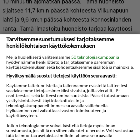
10 minuutin ajomatkan päässä. Tämä huoneisto
sijaitsee 11,7 km:n päässä kohteesta Viikunapuun
lahti ja 9,6 km:n päässä kohteesta Konnosinlahden
ranta. Tämä ilmastoitu huoneisto tarjoaa käyttöösi
keittonurkkauksen. Huoneessa on taulutelevisio
Tarvitsemme suostumuksesi tarjotaksemme
henkilökohtaisen käyttökokemuksen
sekä satelliittikanavat, ja ilmainen langaton
internetyhteys pitää sinut yhteydessä. Käytössäsi
Me ja huolellisesti valitsemamme
50 teknologiakumppania
hyödynnämme henkilötietoja tarjotaksemme paremman
on vedenkeitin, ja silitysrauta/-lauta on saatavilla
käyttäjäkokemuksen sekä kohdentaaksemme sisältöä ja mainoksia.
pyynnöstä. Etäisyydet pyöristetään lähimpään 0,1
Hyväksymällä suostut tietojesi käyttöön seuraavasti:
mailiin ja kilometriin.
Käytämme laitetunnisteita ja tallennamme evästeitä laitteellesi
Näytä lisää
saadaksemme tietoja esimerkiksi sivuista, joilla vierailit, IP-
osoitteestasi sekä laitteesi ominaisuuksista. Pääset tutustumaan
Thalassan kunnallinen museo - 0,2 km / 0,1 mi
yksityiskohtaisesti käyttötarkoituksiin ja
teknologiakumppaneihimme seuraavalla välilehdellä.
Agía Nápan luostari - 0,3 km / 0,2 mi
Kartta
Hylkääminen voi vaikuttaa sivuston toimivuuteen ja
Pyhän Neitsyen kirkko - 0,4 km / 0,2 mi
käytettävyyteen.
Parko Paliatso Luna Park -huvipuisto - 0,6 km / 0,4
Jotkin teknologiamme voivat käsitellä tietoja myös ilman
suostumusta, jos niillä on siihen oikeutettu peruste. Voit vastustaa
mi
tätä tai muuttaa asetuksiasi milloin tahansa seuraavalla