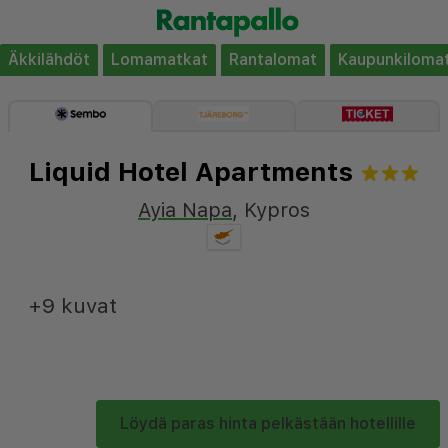
Äkkilähdöt
Lomamatkat
Rantalomat
Kaupunkiloma
Liquid Hotel Apartments
Ayia Napa
,
Kypros
+9 kuvat
Löydä paras hinta pelkästään hotellille