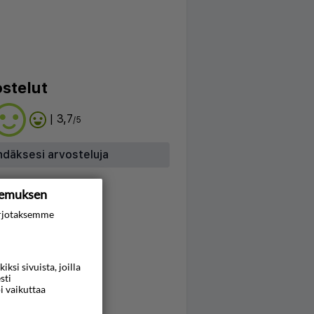
stelut
| 3,7
/5
hdäksesi arvosteluja
kemuksen
rjotaksemme
si sivuista, joilla
sti
i vaikuttaa