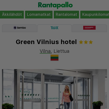
Äkkilähdöt
Lomamatkat
Rantalomat
Kaupunkiloma
Green Vilnius hotel
Vilna
,
Liettua