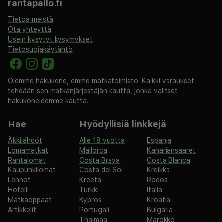
rantapallo.fi
Tietoa meistä
Ota yhteyttä
Usein kysytyt kysymykset
Tietosuojakäytäntö
Olemme hakukone, emme matkatoimisto. Kaikki varaukset
tehdään sen matkanjärjestäjän kautta, jonka valitset
hakukoneidemme kautta.
Hae
Hyödyllisiä linkkejä
Äkkilähdöt
Alle 18 vuotta
Espanja
Lomamatkat
Mallorca
Kanariansaaret
Rantalomat
Costa Brava
Costa Blanca
Kaupunkilomat
Costa del Sol
Kreikka
Lennot
Kreeta
Rodos
Hotelli
Turkki
Italia
Matkaoppaat
Kypros
Kroatia
Artikkelit
Portugali
Bulgaria
Thaimaa
Marokko