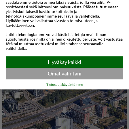
saadaksemme tietoja esimerkiksi sivuista, joilla vierailit, IP-
vihreydellä, mikä tekee siitä rentouttavan
osoitteestasi sekä laitteesi ominaisuuksista. Pääset tutustumaan
yksityiskohtaisesti käyttötarkoituksiin ja
tukikohdan sekä liikematkailijoille että
teknologiakumppaneihimme seuraavalla välilehdellä.
Hylkääminen voi vaikuttaa sivuston toimivuuteen ja
lomamatkailijoille. Vierailla on helppo pääsy
käytettävyyteen.
kaupungin tärkeimpiin nähtävyyksiin,
Jotkin teknologiamme voivat käsitellä tietoja myös ilman
ostoskeskuksiin ja julkiseen liikenteeseen.
suostumusta, jos niillä on siihen oikeutettu peruste. Voit vastustaa
tätä tai muuttaa asetuksiasi milloin tahansa seuraavalla
välilehdellä.
Green Vilnius Hotelin huoneet ovat valoisia ja
tilavia, joissa on nykyaikainen sisustus ja suuret
Hyväksy kaikki
Näytä lisää
ikkunat. Jokaisessa huoneessa on taulutelevisio,
Omat valintani
työpöytä, ilmainen Wi-Fi ja oma kylpyhuone
Kartta
3D-animaatio
Tietosuojakäytäntömme
ilmaisilla hygieniatuotteilla. Perhehuoneita ja
esteettömiä vaihtoehtoja on saatavilla eri
tarpeiden täyttämiseksi.
Hotellin ravintola tarjoaa erilaisia eurooppalaisia
ruokia, ja aamiaisbuffet tarjotaan joka aamu.