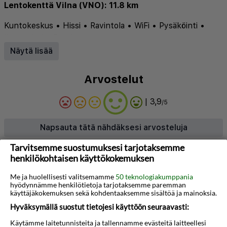
Lentokenttä Vilna (VNO): 11.8 km
Kuntokeskus
•
Hissi
•
Ravintola
•
WiFi
•
Pysäköinti
•
Ilmastointi
•
Baari
Näytä lisää
Arvostelut
| 3,9
/5
Napsauta tätä nähdäksesi arvosteluja
Tarvitsemme suostumuksesi tarjotaksemme
henkilökohtaisen käyttökokemuksen
Tietoja hotellista
Me ja huolellisesti valitsemamme
50 teknologiakumppania
Green Vilnius Hotel tarjoaa mukautuvan ja
hyödynnämme henkilötietoja tarjotaksemme paremman
modernin majoituksen rauhallisessa Lazdynai-
käyttäjäkokemuksen sekä kohdentaaksemme sisältöä ja mainoksia.
Hyväksymällä suostut tietojesi käyttöön seuraavasti:
kaupunginosassa, vain lyhyen ajomatkan päässä
Vilnan vanhasta kaupungista. Hotelli on ympäröity
Käytämme laitetunnisteita ja tallennamme evästeitä laitteellesi