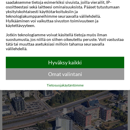
saadaksemme tietoja esimerkiksi sivuista, joilla vierailit, IP-
vihreydellä, mikä tekee siitä rentouttavan
osoitteestasi sekä laitteesi ominaisuuksista. Pääset tutustumaan
yksityiskohtaisesti käyttötarkoituksiin ja
tukikohdan sekä liikematkailijoille että
teknologiakumppaneihimme seuraavalla välilehdellä.
Hylkääminen voi vaikuttaa sivuston toimivuuteen ja
lomamatkailijoille. Vierailla on helppo pääsy
käytettävyyteen.
kaupungin tärkeimpiin nähtävyyksiin,
Jotkin teknologiamme voivat käsitellä tietoja myös ilman
ostoskeskuksiin ja julkiseen liikenteeseen.
suostumusta, jos niillä on siihen oikeutettu peruste. Voit vastustaa
tätä tai muuttaa asetuksiasi milloin tahansa seuraavalla
välilehdellä.
Green Vilnius Hotelin huoneet ovat valoisia ja
tilavia, joissa on nykyaikainen sisustus ja suuret
Hyväksy kaikki
Näytä lisää
ikkunat. Jokaisessa huoneessa on taulutelevisio,
Omat valintani
työpöytä, ilmainen Wi-Fi ja oma kylpyhuone
Kartta
3D-animaatio
Tietosuojakäytäntömme
ilmaisilla hygieniatuotteilla. Perhehuoneita ja
esteettömiä vaihtoehtoja on saatavilla eri
tarpeiden täyttämiseksi.
Hotellin ravintola tarjoaa erilaisia eurooppalaisia
ruokia, ja aamiaisbuffet tarjotaan joka aamu.