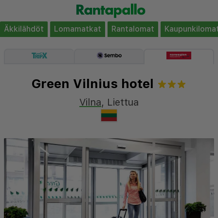
Äkkilähdöt
Lomamatkat
Rantalomat
Kaupunkiloma
Green Vilnius hotel
Vilna
,
Liettua