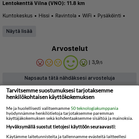
Lentokenttä Vilna (VNO): 11.8 km
Kuntokeskus
•
Hissi
•
Ravintola
•
WiFi
•
Pysäköinti
•
Ilmastointi
•
Baari
Näytä lisää
Arvostelut
| 3,9
/5
Napsauta tätä nähdäksesi arvosteluja
Tarvitsemme suostumuksesi tarjotaksemme
henkilökohtaisen käyttökokemuksen
Tietoja hotellista
Me ja huolellisesti valitsemamme
50 teknologiakumppania
Green Vilnius Hotel tarjoaa mukautuvan ja
hyödynnämme henkilötietoja tarjotaksemme paremman
modernin majoituksen rauhallisessa Lazdynai-
käyttäjäkokemuksen sekä kohdentaaksemme sisältöä ja mainoksia.
Hyväksymällä suostut tietojesi käyttöön seuraavasti:
kaupunginosassa, vain lyhyen ajomatkan päässä
Vilnan vanhasta kaupungista. Hotelli on ympäröity
Käytämme laitetunnisteita ja tallennamme evästeitä laitteellesi