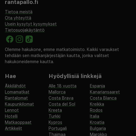
rantapallo.fi
Tietoa meistä
Ota yhteyttä
Usein kysytyt kysymykset
Tietosuojakäytäntö
Olemme hakukone, emme matkatoimisto. Kaikki varaukset
tehdään sen matkanjärjestäjän kautta, jonka valitset
hakukoneidemme kautta.
Hae
Hyödyllisiä linkkejä
Äkkilähdöt
Alle 18 vuotta
Espanja
Lomamatkat
Mallorca
Kanariansaaret
Rantalomat
Costa Brava
Costa Blanca
Kaupunkilomat
Costa del Sol
Kreikka
Lennot
Kreeta
Rodos
Hotelli
Turkki
Italia
Matkaoppaat
Kypros
Kroatia
Artikkelit
Portugali
Bulgaria
Thaimaa
Marokko