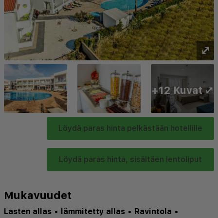
⤢
+12 Kuvat ⤢
Löydä paras hinta pelkästään hotellille
Löydä paras hinta, sisältäen lentoliput
Mukavuudet
Lasten allas
•
lämmitetty allas
•
Ravintola
•