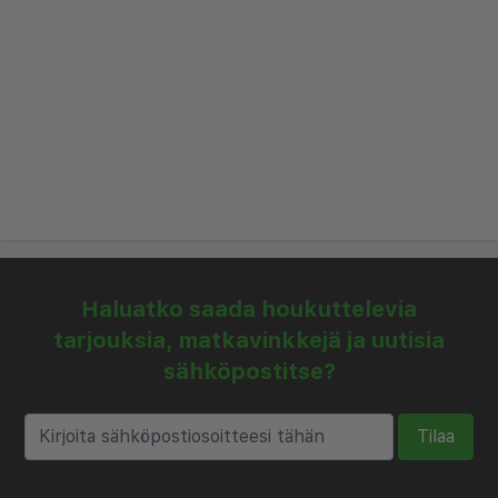
Luostarin aukion ympäristössä sijaitseviin
ravintoloihin ja baareihin on noin 15 minuutin
kävelymatka.
Haluatko saada houkuttelevia
tarjouksia, matkavinkkejä ja uutisia
sähköpostitse?
Tilaa