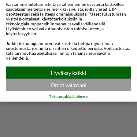
Käytämme laitetunnisteita ja tallennamme evästeitä laitteellesi
elämää. Perheomisteisessa hotellissa on
saadaksemme tietoja esimerkiksi sivuista, joilla vierailit, IP-
osoitteestasi sekä laitteesi ominaisuuksista. Pääset tutustumaan
persoonallinen tunnelma, joten tunnet olosi
yksityiskohtaisesti käyttötarkoituksiin ja
kotoisaksi.
teknologiakumppaneihimme seuraavalla välilehdellä.
Hylkääminen voi vaikuttaa sivuston toimivuuteen ja
käytettävyyteen.
Bellini Hotel -hotellin viihtyisää allasaluetta
Jotkin teknologiamme voivat käsitellä tietoja myös ilman
ympäröivät valkoiseksi kalkitut rakennukset.
suostumusta, jos niillä on siihen oikeutettu peruste. Voit vastustaa
tätä tai muuttaa asetuksiasi milloin tahansa seuraavalla
Aurinkotuolien ja -varjojen lisäksi täällä on myös
välilehdellä.
erillinen lastenallas, jossa hotellin nuorimmat
Näytä lisää
Hyväksy kaikki
vieraat voivat polskutella. Hotellin ravintolassa
voit nauttia paikallisista raaka-aineista, kuten
Kartta
Omat valintani
halloumista, tuoreista vihanneksista ja paikallisista
Tietosuojakäytäntömme
hedelmistä valmistettuja raikkaita ruokia – aitoja
Kyproksen makuja. Kun mielesi tekee virkistävää
virvoitusjuomaa tai maukasta drinkkiä, aulabaari
on avoinna aamuvarhaisesta myöhäiseen iltaan.
Jos haluat jatkaa illanviettoa kaupungilla,