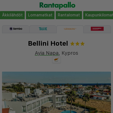
Äkkilähdöt
Lomamatkat
Rantalomat
Kaupunkiloma
Bellini Hotel
Ayia Napa
,
Kypros