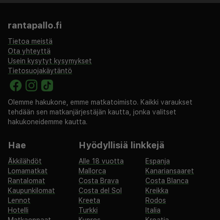
rantapallo.fi
Tietoa meistä
Ota yhteyttä
Usein kysytyt kysymykset
Tietosuojakäytäntö
Olemme hakukone, emme matkatoimisto. Kaikki varaukset
tehdään sen matkanjärjestäjän kautta, jonka valitset
hakukoneidemme kautta.
Hae
Hyödyllisiä linkkejä
Äkkilähdöt
Alle 18 vuotta
Espanja
Lomamatkat
Mallorca
Kanariansaaret
Rantalomat
Costa Brava
Costa Blanca
Kaupunkilomat
Costa del Sol
Kreikka
Lennot
Kreeta
Rodos
Hotelli
Turkki
Italia