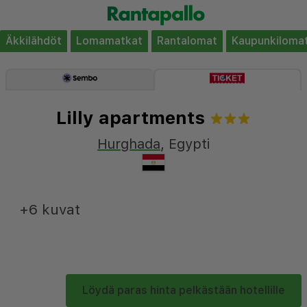
Äkkilähdöt
Lomamatkat
Rantalomat
Kaupunkiloma
Lilly apartments
Hurghada
,
Egypti
+6 kuvat
Löydä paras hinta pelkästään hotellille