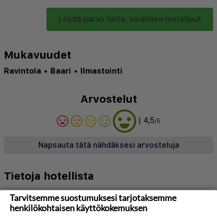
Löydä paras hinta, sisältäen lentoliput
Mukavuudet
Ravintola
•
Baari
•
Ilmastointi
Arvostelut
| 4,5
/5
Napsauta tätä nähdäksesi arvosteluja
Tietoja hotellista
N/A
Tarvitsemme suostumuksesi tarjotaksemme
henkilökohtaisen käyttökokemuksen