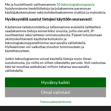
Kartta
Me ja huolellisesti valitsemamme
50 teknologiakumppania
hyödynnämme henkilötietoja tarjotaksemme paremman
käyttäjäkokemuksen sekä kohdentaaksemme sisältöä ja mainoksia.
Hyväksymällä suostut tietojesi käyttöön seuraavasti:
Käytämme laitetunnisteita ja tallennamme evästeitä laitteellesi
saadaksemme tietoja esimerkiksi sivuista, joilla vierailit, IP-
osoitteestasi sekä laitteesi ominaisuuksista. Pääset tutustumaan
yksityiskohtaisesti käyttötarkoituksiin ja
teknologiakumppaneihimme seuraavalla välilehdellä.
Hylkääminen voi vaikuttaa sivuston toimivuuteen ja
käytettävyyteen.
Jotkin teknologiamme voivat käsitellä tietoja myös ilman
suostumusta, jos niillä on siihen oikeutettu peruste. Voit vastustaa
tätä tai muuttaa asetuksiasi milloin tahansa seuraavalla
välilehdellä.
Hyväksy kaikki
Omat valintani
Tietosuojakäytäntömme