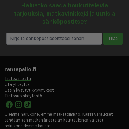
Haluatko saada houkuttelevia
tarjouksia, matkavinkkejä ja uutisia
sähköpostitse?
Tilaa
rantapallo.fi
Tietoa meistä
Ota yhteyttä
Usein kysytyt kysymykset
Tietosuojakäytäntö
Olemme hakukone, emme matkatoimisto. Kaikki varaukset
tehdään sen matkanjärjestäjän kautta, jonka valitset
hakukoneidemme kautta.